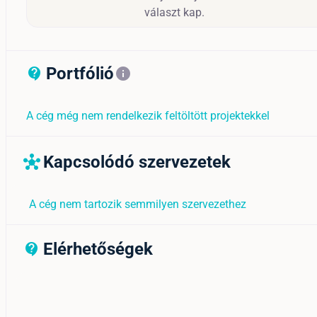
választ kap.
Portfólió
contact_support_outline
info
A cég még nem rendelkezik feltöltött projektekkel
Kapcsolódó szervezetek
hub
A cég nem tartozik semmilyen szervezethez
Elérhetőségek
contact_support_outline