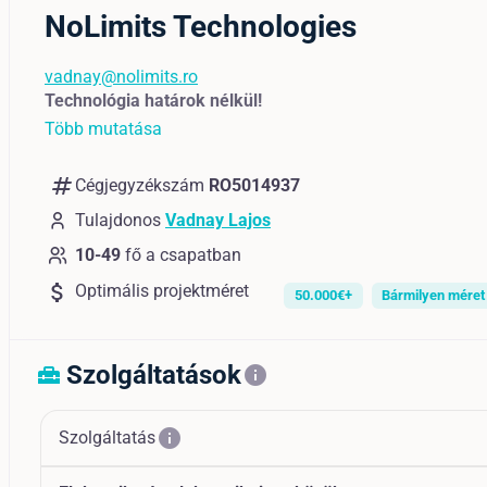
NoLimits Technologies
vadnay@nolimits.ro
Technológia határok nélkül!
Több mutatása
numbers
Cégjegyzékszám
RO5014937
Tulajdonos
Vadnay Lajos
10-49
fő a csapatban
attach_money
Optimális projektméret
50.000€+
Bármilyen méret
Szolgáltatások
home_repair_service
info
info
Szolgáltatás