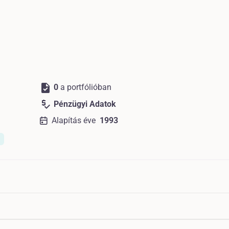
task
0
a portfólióban
price_check
Pénzügyi Adatok
Alapítás éve
1993