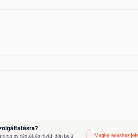
zolgáltatásra?
Megkereséshez jele
ologies cégtől, és rövid időn belül