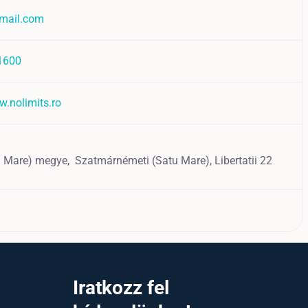
mail.com
1600
w.nolimits.ro
u Mare) megye,
Szatmárnémeti (Satu Mare),
Libertatii 22
a
Iratkozz fel