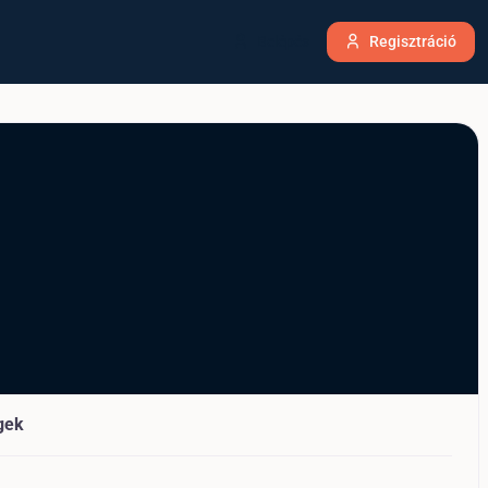
Belépés
Regisztráció
gek