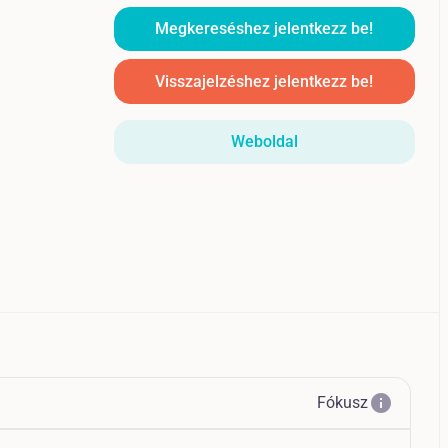
Megkereséshez jelentkezz be!
Visszajelzéshez jelentkezz be!
Weboldal
info
Fókusz