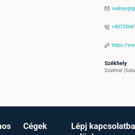
vadnay@g
+4073366
https://ww
Székhely
Szatmár (Sat
nos
Cégek
Lépj kapcsolatb