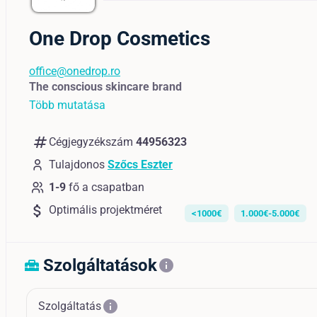
One Drop Cosmetics
office@onedrop.ro
The conscious skincare brand
Több mutatása
numbers
Cégjegyzékszám
44956323
Tulajdonos
Szőcs Eszter
1-9
fő a csapatban
attach_money
Optimális projektméret
<1000€
1.000€-5.000€
Szolgáltatások
home_repair_service
info
info
Szolgáltatás