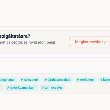
zolgáltatásra?
Megkereséshez jele
tics cégtől, és rövid időn belül
zolgaltatas
# Kolozsvár
# újrahasznositás
# workshop
# kéz
s
# natur kozmetikum
# termeszetes