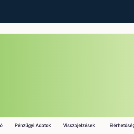
ió
Pénzügyi Adatok
Visszajelzések
Elérhetősé