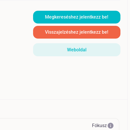
Megkereséshez jelentkezz be!
Visszajelzéshez jelentkezz be!
Weboldal
info
Fókusz