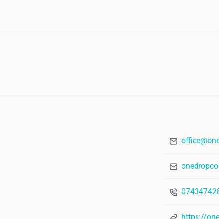
office@one
onedropco
07434742
https://on