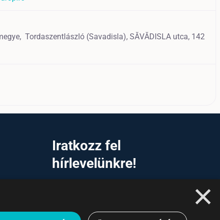
 megye,
Tordaszentlászló (Savadisla),
SĂVĂDISLA utca, 142
a
Iratkozz fel
hírlevelünkre!
×
Ne hagyd ki a lehetőséget, hogy naprakész
maradj a legfontosabb üzleti információkkal! A
feliratkozás egyszerű és gyors illetve bármikor
leiratkozhatsz, ha úgy döntesz.