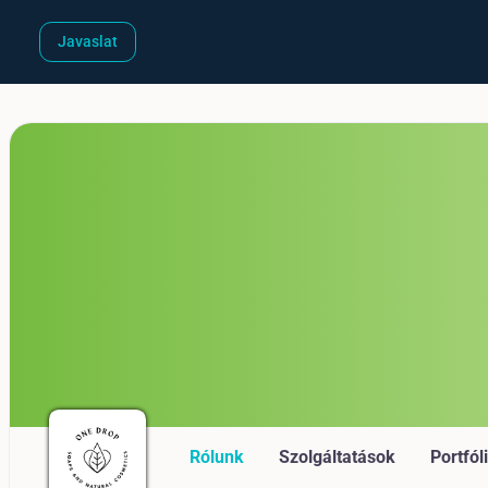
Javaslat
Rólunk
Szolgáltatások
Portfól