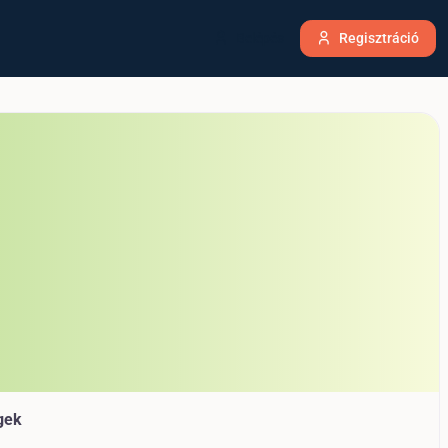
Belépés
Regisztráció
gek