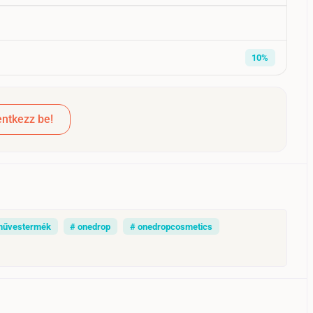
10%
ntkezz be!
művestermék
# onedrop
# onedropcosmetics