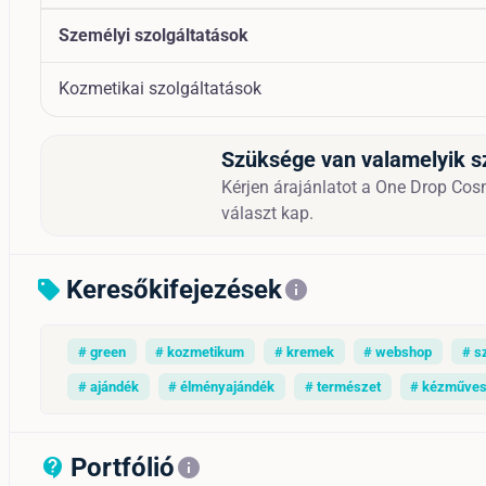
Személyi szolgáltatások
Kozmetikai szolgáltatások
Szüksége van valamelyik s
Kérjen árajánlatot a One Drop Cosme
választ kap.
Keresőkifejezések
sell
info
# green
# kozmetikum
# kremek
# webshop
# s
# ajándék
# élményajándék
# természet
# kézműve
Portfólió
contact_support_outline
info