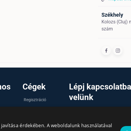
Székhely
Kolozs (Cluj)
szám
nos
Cégek
Lépj kapcsolatb
velünk
Regisztráció
Bejelentkezés
info@cegek.ro
Cégek
+40 740 856 970
y javítása érdekében. A weboldalunk használatával