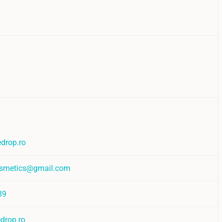
drop.ro
smetics@gmail.com
89
edrop.ro