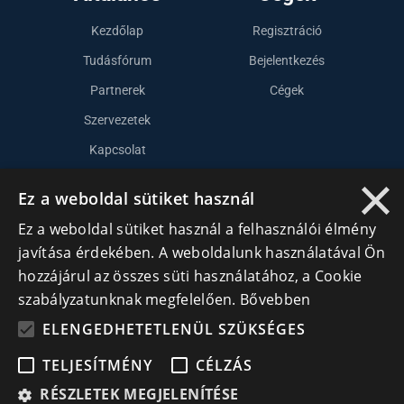
Kezdőlap
Regisztráció
Tudásfórum
Bejelentkezés
Partnerek
Cégek
Szervezetek
Kapcsolat
×
Ez a weboldal sütiket használ
Lépj kapcsolatba velünk
Ez a weboldal sütiket használ a felhasználói élmény
info@cegek.ro
javítása érdekében. A weboldalunk használatával Ön
hozzájárul az összes süti használatához, a Cookie
+40 740 856 970
szabályzatunknak megfelelően.
Bővebben
ELENGEDHETETLENÜL SZÜKSÉGES
TELJESÍTMÉNY
CÉLZÁS
RÉSZLETEK MEGJELENÍTÉSE