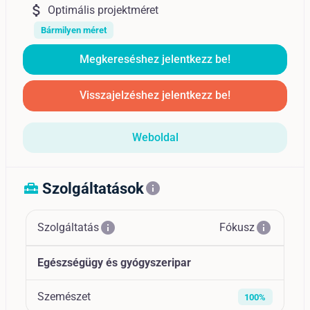
attach_money
Optimális projektméret
Bármilyen méret
Megkereséshez jelentkezz be!
Visszajelzéshez jelentkezz be!
Weboldal
Szolgáltatások
home_repair_service
info
info
info
Szolgáltatás
Fókusz
Egészségügy és gyógyszeripar
Szemészet
100%