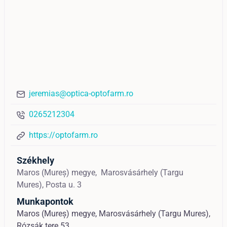
jeremias@optica-optofarm.ro
0265212304
https://optofarm.ro
Székhely
Maros (Mureș) megye,
Marosvásárhely (Targu
Mures),
Posta u. 3
Munkapontok
Maros (Mureș) megye, Marosvásárhely (Targu Mures),
Rózsák tere 53