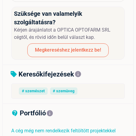
Szüksége van valamelyik
szolgáltatásra?
Kérjen árajánlatot a OPTICA OPTOFARM SRL
cégtől, és rövid időn belül választ kap.
Megkereséshez jelentkezz be!
Keresőkifejezések
sell
info
# szemészet
# szemüveg
Portfólió
contact_support_outline
info
A cég még nem rendelkezik feltöltött projektekkel