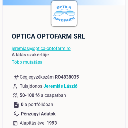
OPTICA OPTOFARM SRL
jeremias@optica-optofarm.ro
A látás szakértője
Több mutatása
numbers
Cégjegyzékszám
RO4838035
Tulajdonos
Jeremiás László
50-100
fő a csapatban
task
0
a portfólióban
price_check
Pénzügyi Adatok
Alapítás éve
1993