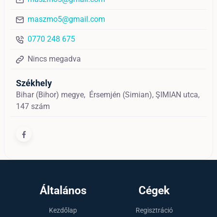
maszmo5@gmail.com
0770 248 675
Nincs megadva
Székhely
Bihar (Bihor) megye,
Érsemjén (Simian),
ŞIMIAN utca,
147 szám
Általános
Cégek
Kezdőlap
Regisztráció