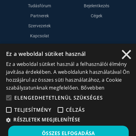
Tudásfórum
Bejelentkezés
Partnerek
Cégek
Szervezetek
Kapcsolat
×
Ez a weboldal sütiket használ
Lépj kapcsolatba velünk
Ez a weboldal sütiket használ a felhasználói élmény
info@cegek.ro
javítása érdekében. A weboldalunk használatával Ön
hozzájárul az összes süti használatához, a Cookie
+40 740 856 970
szabályzatunknak megfelelően.
Bővebben
ELENGEDHETETLENÜL SZÜKSÉGES
TELJESÍTMÉNY
CÉLZÁS
RÉSZLETEK MEGJELENÍTÉSE
Iratkozz fel hírlevelünkre!
ÖSSZES ELFOGADÁSA