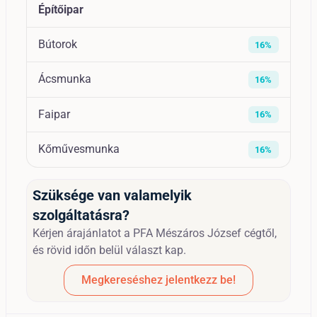
Építőipar
Bútorok
16%
Ácsmunka
16%
Faipar
16%
Kőművesmunka
16%
Szüksége van valamelyik
szolgáltatásra?
Kérjen árajánlatot a PFA Mészáros József cégtől,
és rövid időn belül választ kap.
Megkereséshez jelentkezz be!