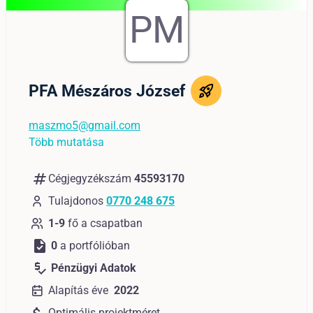
PM
PFA Mészáros József
maszmo5@gmail.com
Több mutatása
numbers
Cégjegyzékszám
45593170
Tulajdonos
0770 248 675
1-9
fő a csapatban
task
0
a portfólióban
price_check
Pénzügyi Adatok
Alapítás éve
2022
Optimális projektméret