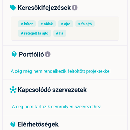
Keresőkifejezések
sell
info
# bútor
# ablak
# ajto
# fa ajtó
# rétegelt fa ajtó
# Fa
Portfólió
contact_support_outline
info
A cég még nem rendelkezik feltöltött projektekkel
Kapcsolódó szervezetek
hub
A cég nem tartozik semmilyen szervezethez
Elérhetőségek
contact_support_outline