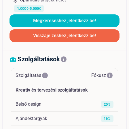
attach_money
1.000€-5.000€
Megkereséshez jelentkezz be!
Visszajelzéshez jelentkezz be!
Szolgáltatások
home_repair_service
info
info
info
Szolgáltatás
Fókusz
Kreatív és tervezési szolgáltatások
Belső design
20%
Ajándéktárgyak
16%