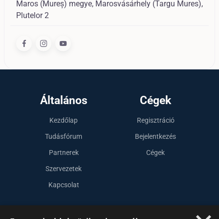
Maros (Mureș) megye, Marosvásárhely (Targu Mures),
Plutelor 2
Általános
Cégek
Kezdőlap
Regisztráció
Tudásfórum
Bejelentkezés
Partnerek
Cégek
Szervezetek
Kapcsolat
Lépj kapcsolatba velünk