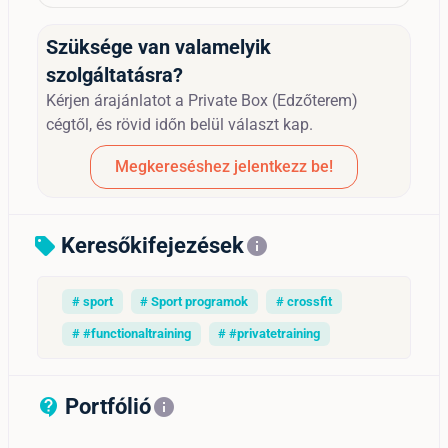
Szüksége van valamelyik
szolgáltatásra?
Kérjen árajánlatot a Private Box (Edzőterem)
cégtől, és rövid időn belül választ kap.
Megkereséshez jelentkezz be!
Keresőkifejezések
sell
info
# sport
# Sport programok
# crossfit
# #functionaltraining
# #privatetraining
Portfólió
contact_support_outline
info