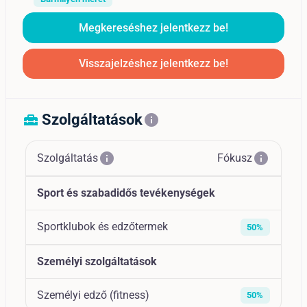
Megkereséshez jelentkezz be!
Visszajelzéshez jelentkezz be!
Szolgáltatások
home_repair_service
info
info
info
Szolgáltatás
Fókusz
Sport és szabadidős tevékenységek
Sportklubok és edzőtermek
50%
Személyi szolgáltatások
Személyi edző (fitness)
50%