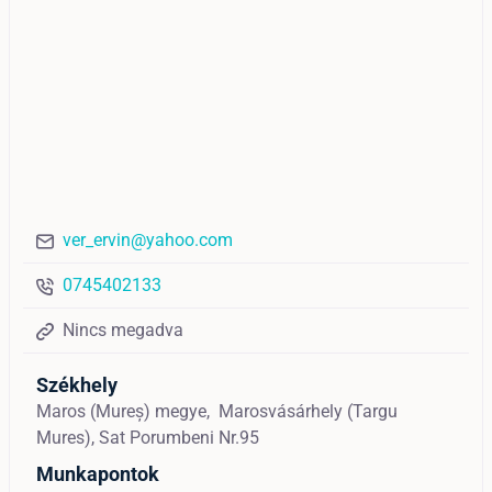
ver_ervin@yahoo.com
0745402133
Nincs megadva
Székhely
Maros (Mureș) megye,
Marosvásárhely (Targu
Mures),
Sat Porumbeni Nr.95
Munkapontok