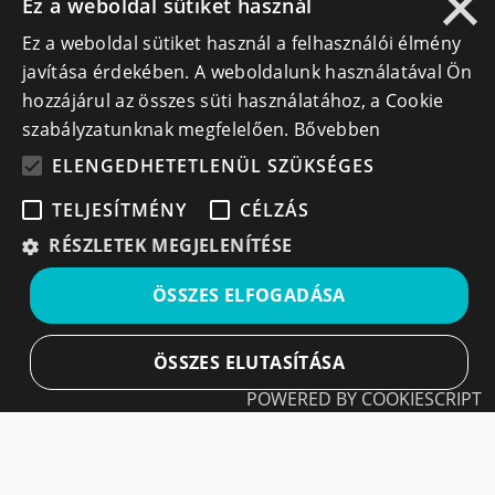
×
Ez a weboldal sütiket használ
Ez a weboldal sütiket használ a felhasználói élmény
info@cegek.ro
javítása érdekében. A weboldalunk használatával Ön
+40 740 856 970
hozzájárul az összes süti használatához, a Cookie
szabályzatunknak megfelelően.
Bővebben
ELENGEDHETETLENÜL SZÜKSÉGES
TELJESÍTMÉNY
CÉLZÁS
Iratkozz fel hírlevelünkre!
RÉSZLETEK MEGJELENÍTÉSE
Ne hagyd ki a lehetőséget, hogy naprakész maradj a
ÖSSZES ELFOGADÁSA
legfontosabb üzleti információkkal! A feliratkozás
egyszerű és gyors illetve bármikor leiratkozhatsz, ha úgy
döntesz.
ÖSSZES ELUTASÍTÁSA
POWERED BY COOKIESCRIPT
Feliratkozás
Elengedhetetlenül szükséges
Teljesítmény
A feliratkozással elfogadom a
Használati feltételeket