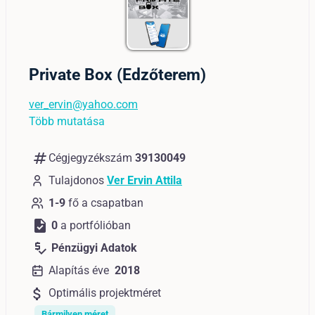
Private Box (Edzőterem)
ver_ervin@yahoo.com
Több mutatása
numbers
Cégjegyzékszám
39130049
Tulajdonos
Ver Ervin Attila
1-9
fő a csapatban
task
0
a portfólióban
price_check
Pénzügyi Adatok
Alapítás éve
2018
attach_money
Optimális projektméret
Bármilyen méret