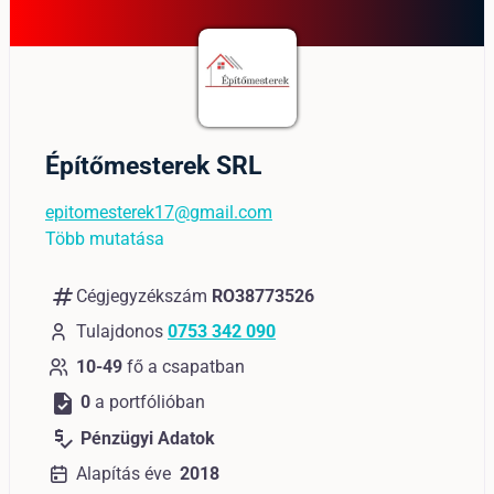
Építőmesterek SRL
epitomesterek17@gmail.com
Több mutatása
numbers
Cégjegyzékszám
RO38773526
Tulajdonos
0753 342 090
10-49
fő a csapatban
task
0
a portfólióban
price_check
Pénzügyi Adatok
Alapítás éve
2018