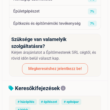
Épületgépészet
7%
Építkezés és építőmérnöki tevékenység
7%
Szüksége van valamelyik
szolgáltatásra?
Kérjen árajánlatot a Építőmesterek SRL cégtől, és
rövid időn belül választ kap.
Megkereséshez jelentkezz be!
Keresőkifejezések
sell
info
# házépítés
# építészet
# epitoipar
# hidak