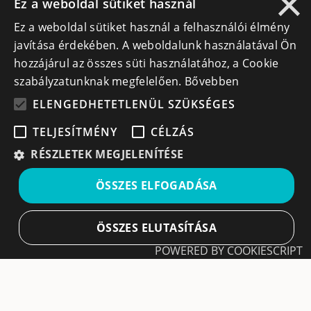
×
Ez a weboldal sütiket használ
Lépj kapcsolatba velünk
Ez a weboldal sütiket használ a felhasználói élmény
javítása érdekében. A weboldalunk használatával Ön
info@cegek.ro
hozzájárul az összes süti használatához, a Cookie
szabályzatunknak megfelelően.
Bővebben
+40 740 856 970
ELENGEDHETETLENÜL SZÜKSÉGES
TELJESÍTMÉNY
CÉLZÁS
RÉSZLETEK MEGJELENÍTÉSE
Iratkozz fel hírlevelünkre!
ÖSSZES ELFOGADÁSA
Ne hagyd ki a lehetőséget, hogy naprakész maradj a
legfontosabb üzleti információkkal! A feliratkozás
ÖSSZES ELUTASÍTÁSA
egyszerű és gyors illetve bármikor leiratkozhatsz, ha úgy
POWERED BY COOKIESCRIPT
döntesz.
Elengedhetetlenül szükséges
Teljesítmény
Feliratkozás