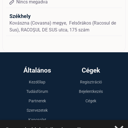
Nincs megadva
Székhely
Kovászna (Covasna) megye,
Felsőrákos (Racosul de
Sus),
RACOŞUL DE SUS utca, 175 szám
Általános
Cégek
Kezdőlap
Regisztráció
Tudásfórum
Bejelentkezés
Partnerek
Cégek
Szervezetek
Kapcsolat