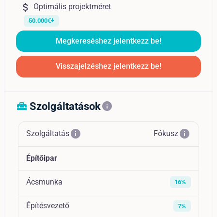
attach_money
Optimális projektméret
50.000€+
Megkereséshez jelentkezz be!
Visszajelzéshez jelentkezz be!
Szolgáltatások
home_repair_service
info
info
info
Szolgáltatás
Fókusz
Építőipar
Ácsmunka
16%
Építésvezető
7%