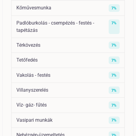
Kőművesmunka
7%
Padlóburkolás - csempézés - festés -
7%
tapétázás
Térkövezés
7%
Tetőfedés
7%
Vakolás - festés
7%
Villanyszerelés
7%
Víz- gáz- fűtés
7%
Vasipari munkák
7%
Nehézgép-üzemeltetés
7%