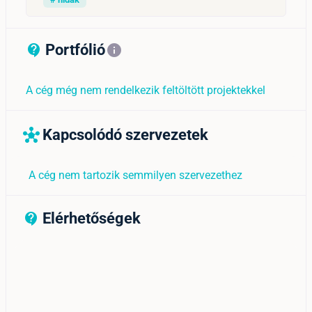
Portfólió
contact_support_outline
info
A cég még nem rendelkezik feltöltött projektekkel
Kapcsolódó szervezetek
hub
A cég nem tartozik semmilyen szervezethez
Elérhetőségek
contact_support_outline