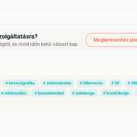
zolgáltatásra?
Megkereséshez jele
gtől, és rövid időn belül választ kap.
# tervezőgrafika
# automatizálás
# 3dtervezés
# 3D
# SR
# reklámvideó
# bemutatóvideó
# webdesign
# brand design