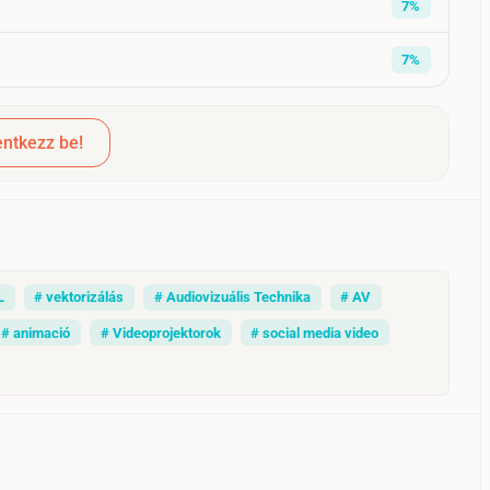
7%
7%
ntkezz be!
L
# vektorizálás
# Audiovizuális Technika
# AV
# animació
# Videoprojektorok
# social media video