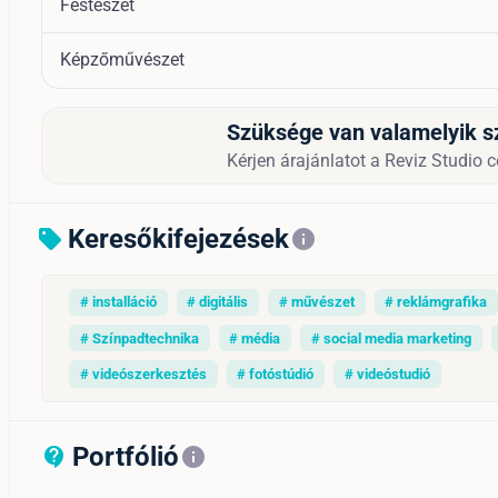
Festészet
Képzőművészet
Szüksége van valamelyik s
Kérjen árajánlatot a Reviz Studio cé
Keresőkifejezések
sell
info
# installáció
# digitális
# művészet
# reklámgrafika
# Színpadtechnika
# média
# social media marketing
# videószerkesztés
# fotóstúdió
# videóstudió
Portfólió
contact_support_outline
info