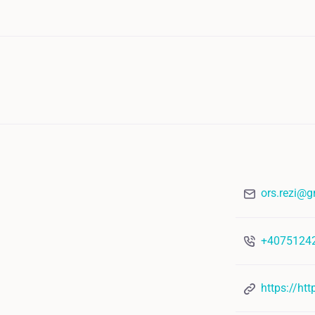
ors.rezi@
+4075124
https://ht