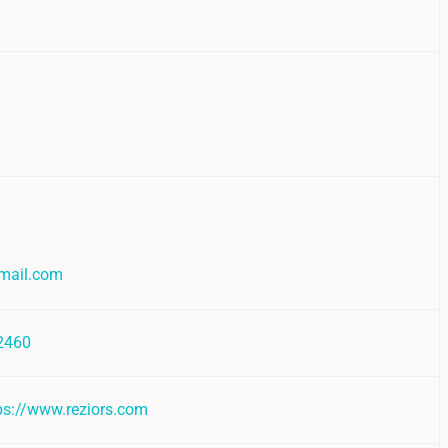
gmail.com
2460
tps://www.reziors.com