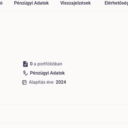
ió
Pénzügyi Adatok
Visszajelzések
Elérhetősé
task
0
a portfólióban
price_check
Pénzügyi Adatok
Alapítás éve
2024