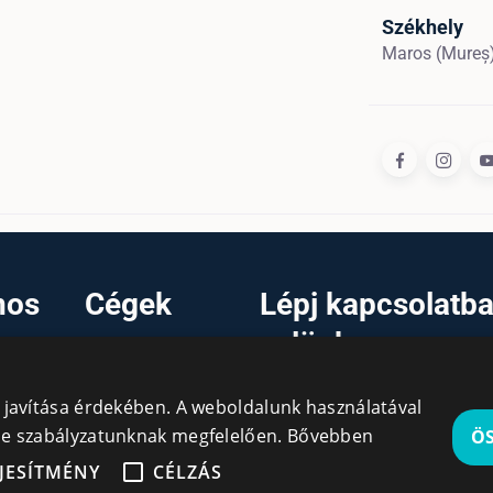
Székhely
Maros (Mureș
nos
Cégek
Lépj kapcsolatb
velünk
Regisztráció
Bejelentkezés
info@cegek.ro
y javítása érdekében. A weboldalunk használatával
Cégek
+40 740 856 970
kie szabályzatunknak megfelelően.
Bővebben
Ö
JESÍTMÉNY
CÉLZÁS