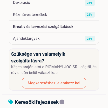
Dekoráció
25%
Kézműves termékek
25%
Kreatív és tervezési szolgáltatások
Ajándéktárgyak
25%
Szüksége van valamelyik
szolgáltatásra?
Kérjen árajánlatot a RIGMANYI JOO SRL cégtől, és
rövid időn belül választ kap.
Megkereséshez jelentkezz be!
Keresőkifejezések
sell
info