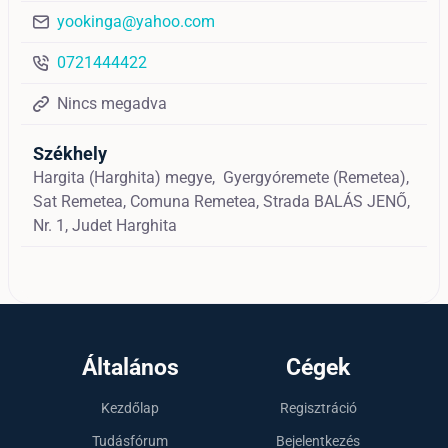
yookinga@yahoo.com
0721444422
Nincs megadva
Székhely
Hargita (Harghita) megye,
Gyergyóremete (Remetea),
Sat Remetea, Comuna Remetea, Strada BALÁS JENŐ,
Nr. 1, Judet Harghita
Általános
Cégek
Kezdőlap
Regisztráció
Tudásfórum
Bejelentkezés