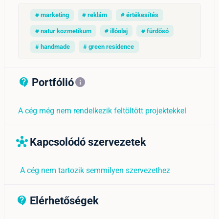
# marketing
# reklám
# értékesítés
# natur kozmetikum
# illóolaj
# fürdősó
# handmade
# green residence
Portfólió
contact_support_outline
info
A cég még nem rendelkezik feltöltött projektekkel
Kapcsolódó szervezetek
hub
A cég nem tartozik semmilyen szervezethez
Elérhetőségek
contact_support_outline