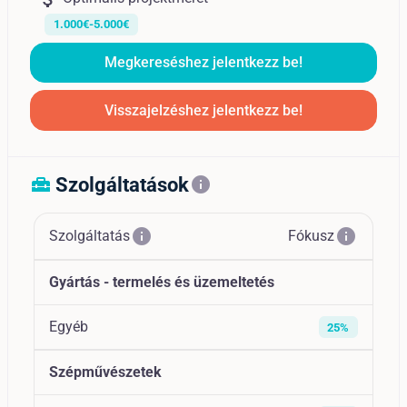
1.000€-5.000€
Megkereséshez jelentkezz be!
Visszajelzéshez jelentkezz be!
Szolgáltatások
home_repair_service
info
info
info
Szolgáltatás
Fókusz
Gyártás - termelés és üzemeltetés
Egyéb
25%
Szépművészetek