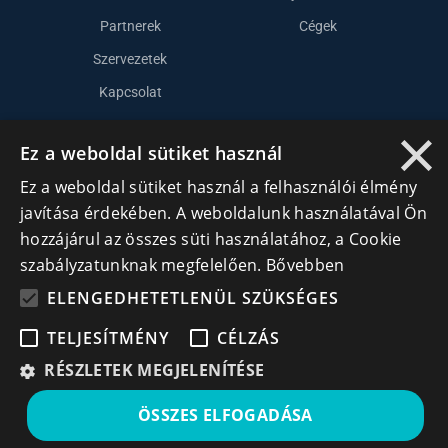
Partnerek
Cégek
Szervezetek
Kapcsolat
×
Ez a weboldal sütiket használ
Lépj kapcsolatba velünk
Ez a weboldal sütiket használ a felhasználói élmény
info@cegek.ro
javítása érdekében. A weboldalunk használatával Ön
+40 740 856 970
hozzájárul az összes süti használatához, a Cookie
szabályzatunknak megfelelően.
Bővebben
ELENGEDHETETLENÜL SZÜKSÉGES
TELJESÍTMÉNY
CÉLZÁS
RÉSZLETEK MEGJELENÍTÉSE
Iratkozz fel hírlevelünkre!
ÖSSZES ELFOGADÁSA
Ne hagyd ki a lehetőséget, hogy naprakész maradj a
legfontosabb üzleti információkkal! A feliratkozás