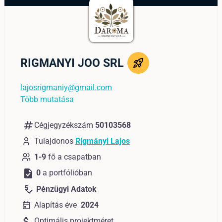
RIGMANYI JOO SRL
lajosrigmaniy@gmail.com
Több mutatása
numbers
Cégjegyzékszám
50103568
Tulajdonos
Rigmányi Lajos
1-9
fő a csapatban
task
0
a portfólióban
price_check
Pénzügyi Adatok
Alapítás éve
2024
attach_money
Optimális projektméret