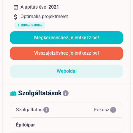
Alapítás éve
2021
attach_money
Optimális projektméret
1.000€-5.000€
Megkereséshez jelentkezz be!
Visszajelzéshez jelentkezz be!
Weboldal
Szolgáltatások
home_repair_service
info
info
info
Szolgáltatás
Fókusz
Építőipar