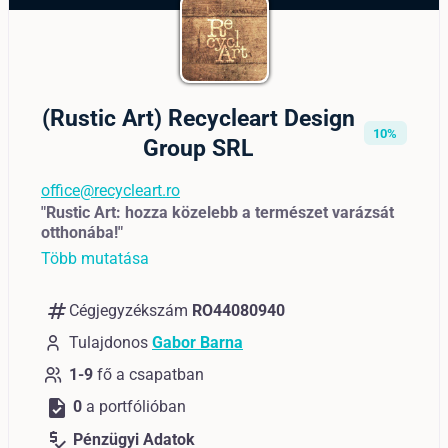
(Rustic Art) Recycleart Design
10%
Group SRL
office@recycleart.ro
"Rustic Art: hozza közelebb a természet varázsát
otthonába!"
Több mutatása
numbers
Cégjegyzékszám
RO44080940
Tulajdonos
Gabor Barna
1-9
fő a csapatban
task
0
a portfólióban
price_check
Pénzügyi Adatok