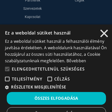
Partnerek
Cégek
Szervezetek
Kapcsolat
×
Ez a weboldal sütiket használ
Lépj kapcsolatba velünk
Ez a weboldal sütiket használ a felhasználói élmény
info@cegek.ro
javítása érdekében. A weboldalunk használatával Ön
+40 740 856 970
hozzájárul az összes süti használatához, a Cookie
szabályzatunknak megfelelően.
Bővebben
ELENGEDHETETLENÜL SZÜKSÉGES
TELJESÍTMÉNY
CÉLZÁS
RÉSZLETEK MEGJELENÍTÉSE
Iratkozz fel hírlevelünkre!
ÖSSZES ELFOGADÁSA
Ne hagyd ki a lehetőséget, hogy naprakész maradj a
legfontosabb üzleti információkkal! A feliratkozás
egyszerű és gyors illetve bármikor leiratkozhatsz, ha úgy