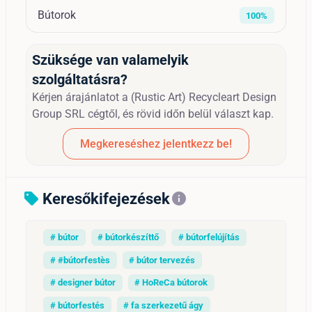
Bútorok
100%
Szüksége van valamelyik
szolgáltatásra?
Kérjen árajánlatot a (Rustic Art) Recycleart Design
Group SRL cégtől, és rövid időn belül választ kap.
Megkereséshez jelentkezz be!
Keresőkifejezések
sell
info
# bútor
# bútorkészíttő
# bútorfelújítás
# #bútorfestès
# bútor tervezés
# designer bútor
# HoReCa bútorok
# bútorfestés
# fa szerkezetű ágy