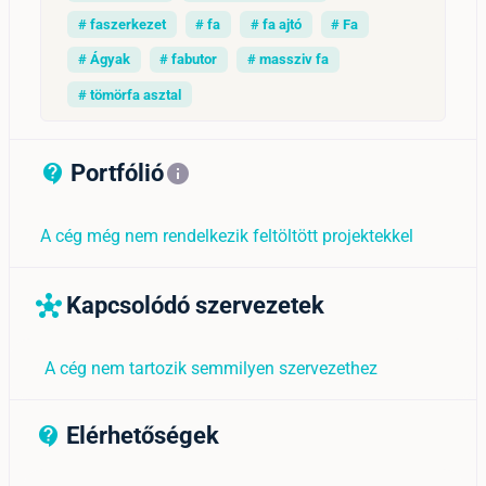
# faszerkezet
# fa
# fa ajtó
# Fa
# Ágyak
# fabutor
# massziv fa
# tömörfa asztal
Portfólió
contact_support_outline
info
A cég még nem rendelkezik feltöltött projektekkel
Kapcsolódó szervezetek
hub
A cég nem tartozik semmilyen szervezethez
Elérhetőségek
contact_support_outline