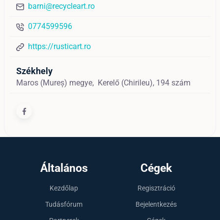
barni@recycleart.ro
0774599596
https://rusticart.ro
Székhely
Maros (Mureș) megye,
Kerelő (Chirileu),
194 szám
Általános
Cégek
Kezdőlap
Regisztráció
Tudásfórum
Bejelentkezés