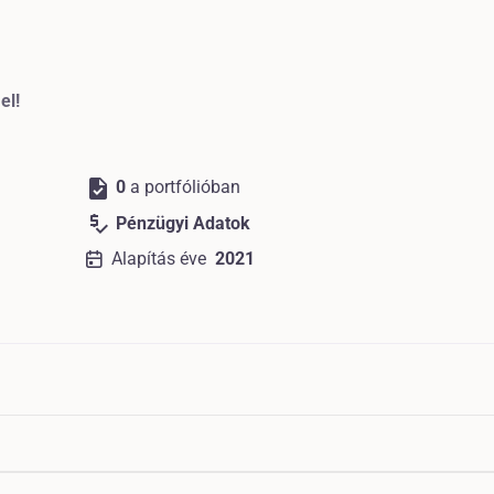
el!
task
0
a portfólióban
price_check
Pénzügyi Adatok
Alapítás éve
2021