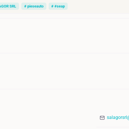
AGOR SRL
# pieseauto
# #seap
salagorsr