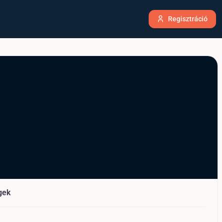
Belépés
Regisztráció
gek