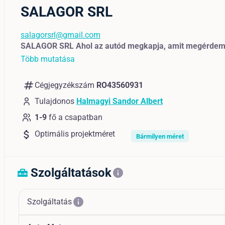
SALAGOR SRL
salagorsrl@gmail.com
SALAGOR SRL Ahol az autód megkapja, amit megérdem
Több mutatása
numbers
Cégjegyzékszám
RO43560931
Tulajdonos
Halmagyi Sandor Albert
1-9
fő a csapatban
attach_money
Optimális projektméret
Bármilyen méret
Szolgáltatások
home_repair_service
info
info
Szolgáltatás