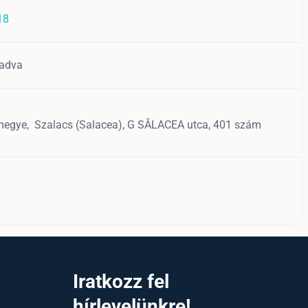
18
adva
 megye,
Szalacs (Salacea),
G SĂLACEA utca, 401 szám
a
Iratkozz fel
hírlevelünkre!