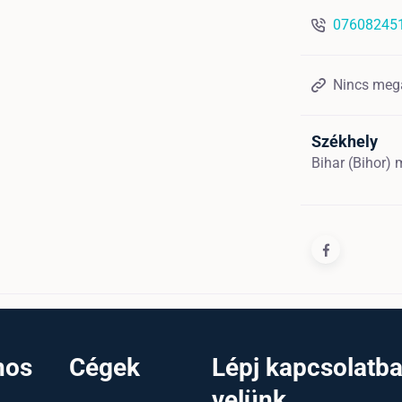
07608245
Nincs meg
Székhely
Bihar (Bihor)
nos
Cégek
Lépj kapcsolatb
velünk