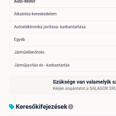
Auto-Motor
Alkatrész-kereskedelem
Autoelektronika javítása- karbantartása
Egyéb
Járműellenőrzés
Járműjavítás és - karbantartás
Szüksége van valamelyik s
Kérjen árajánlatot a SALAGOR SRL c
Keresőkifejezések
sell
info