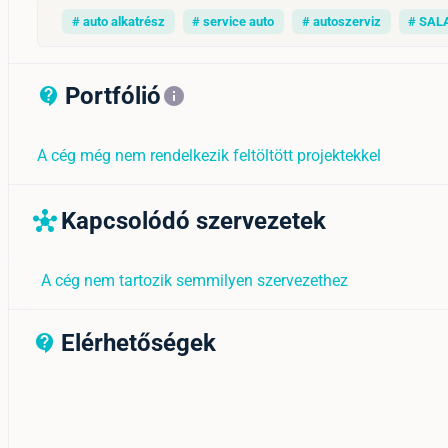
# auto alkatrész
# service auto
# autoszerviz
# SAL
Portfólió
contact_support_outline
info
A cég még nem rendelkezik feltöltött projektekkel
Kapcsolódó szervezetek
hub
A cég nem tartozik semmilyen szervezethez
Elérhetőségek
contact_support_outline