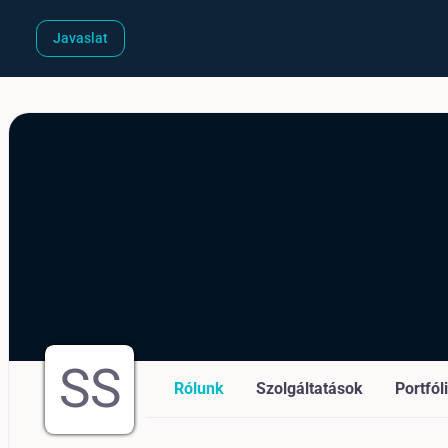
Javaslat
SS
Rólunk
Szolgáltatások
Portfól