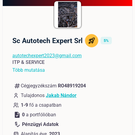
Sc Autotech Expert Srl
5%
autotechexpert2023@gmail.com
ITP & SERVICE
Több mutatása
numbers
Cégjegyzékszám
RO48919204
Tulajdonos
Jakab Nándor
1-9
fő a csapatban
task
0
a portfólióban
price_check
Pénzügyi Adatok
Alapítás éve
2023