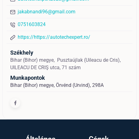
jakabnandi96@gmail.com
0751603824
https://https://autotechexpert.ro/
Székhely
Bihar (Bihor) megye,
Pusztaújlak (Uileacu de Cris),
UILEACU DE CRIŞ utca, 71 szám
Munkapontok
Bihar (Bihor) megye, Örvénd (Urvind), 298A
Általános
Cégek