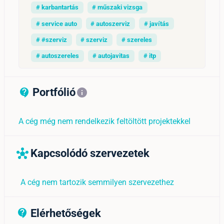
# karbantartás
# műszaki vizsga
# service auto
# autoszerviz
# javítás
# #szerviz
# szerviz
# szereles
# autoszereles
# autojavitas
# itp
Portfólió
contact_support_outline
info
A cég még nem rendelkezik feltöltött projektekkel
Kapcsolódó szervezetek
hub
A cég nem tartozik semmilyen szervezethez
Elérhetőségek
contact_support_outline