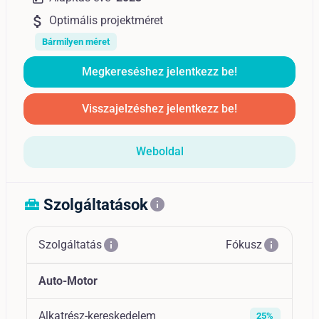
attach_money
Optimális projektméret
Bármilyen méret
Megkereséshez jelentkezz be!
Visszajelzéshez jelentkezz be!
Weboldal
Szolgáltatások
home_repair_service
info
info
info
Szolgáltatás
Fókusz
Auto-Motor
Alkatrész-kereskedelem
25%