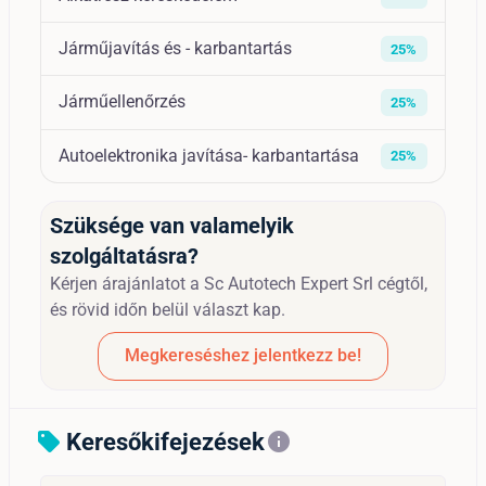
Járműjavítás és - karbantartás
25%
Járműellenőrzés
25%
Autoelektronika javítása- karbantartása
25%
Szüksége van valamelyik
szolgáltatásra?
Kérjen árajánlatot a Sc Autotech Expert Srl cégtől,
és rövid időn belül választ kap.
Megkereséshez jelentkezz be!
Keresőkifejezések
sell
info