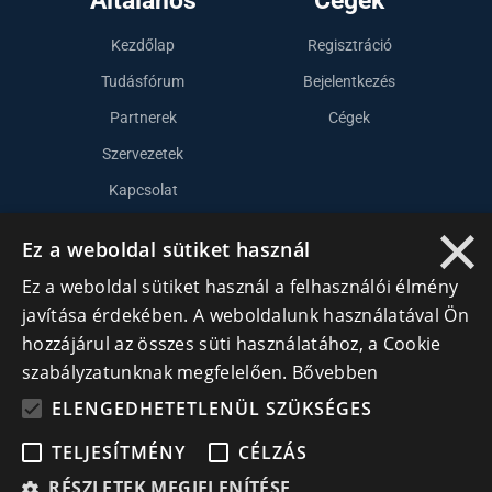
Kezdőlap
Regisztráció
Tudásfórum
Bejelentkezés
Partnerek
Cégek
Szervezetek
Kapcsolat
×
Ez a weboldal sütiket használ
Lépj kapcsolatba velünk
Ez a weboldal sütiket használ a felhasználói élmény
info@cegek.ro
javítása érdekében. A weboldalunk használatával Ön
hozzájárul az összes süti használatához, a Cookie
+40 740 856 970
szabályzatunknak megfelelően.
Bővebben
ELENGEDHETETLENÜL SZÜKSÉGES
TELJESÍTMÉNY
CÉLZÁS
RÉSZLETEK MEGJELENÍTÉSE