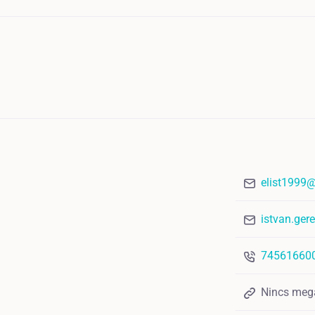
elist1999
istvan.ger
74561660
Nincs meg