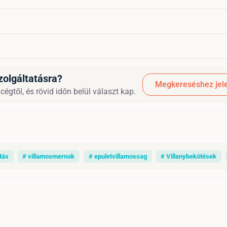
zolgáltatásra?
Megkereséshez jele
égtől, és rövid időn belül választ kap.
tás
# villamosmernok
# epuletvillamossag
# Villanybekötések