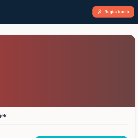
Belépés
Regisztráció
gek