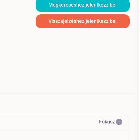
Megkereséshez jelentkezz be!
Visszajelzéshez jelentkezz be!
info
Fókusz