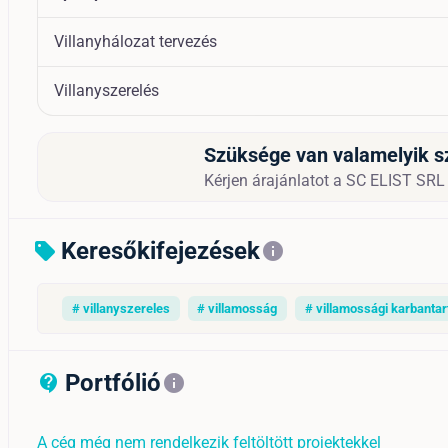
Villanyhálozat tervezés
Villanyszerelés
Szüksége van valamelyik s
Kérjen árajánlatot a SC ELIST SRL c
Keresőkifejezések
sell
info
# villanyszereles
# villamosság
# villamossági karbantar
Portfólió
contact_support_outline
info
A cég még nem rendelkezik feltöltött projektekkel