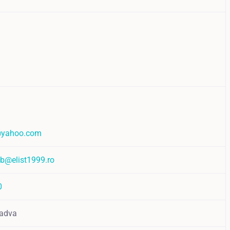
@yahoo.com
eb@elist1999.ro
0
adva