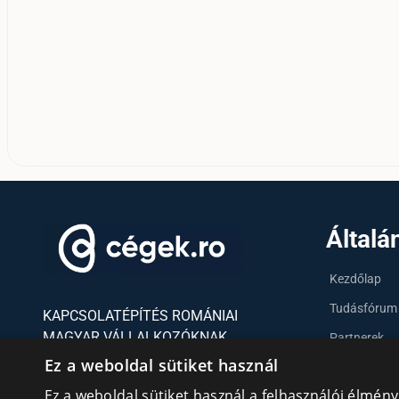
Általá
Kezdőlap
Tudásfórum
KAPCSOLATÉPÍTÉS ROMÁNIAI
MAGYAR VÁLLALKOZÓKNAK
Partnerek
Ez a weboldal sütiket használ
Szervezetek
Ez a weboldal sütiket használ a felhasználói élmén
Kapcsolat