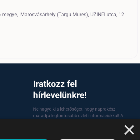
) megye,
Marosvásárhely (Targu Mures),
UZINEI utca, 12
a
Iratkozz fel
hírlevelünkre!
Ne hagyd ki a lehetőséget, hogy naprakész
maradj a legfontosabb üzleti információkkal! A
×
feliratkozás egyszerű és gyors illetve bármikor
leiratkozhatsz, ha úgy döntesz.