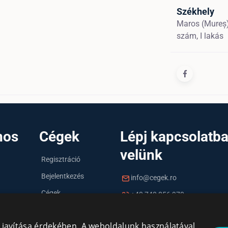
Székhely
Maros (Mureș
szám, I lakás
nos
Cégek
Lépj kapcsolatb
velünk
Regisztráció
Bejelentkezés
info@cegek.ro
Cégek
+40 740 856 970
y javítása érdekében. A weboldalunk használatával