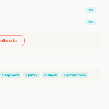
50%
50%
ntkezz be!
# Kapcsolók
# prízák
# lámpák
# automatizálás