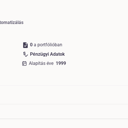
utomatizálás
task
0
a portfólióban
price_check
Pénzügyi Adatok
Alapítás éve
1999