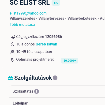
SC ELIST SRL
5%
elist1999@yahoo.com
Villanyszerelés • Villanytervezés • Villanybekötések • A
Több mutatása
numbers
Cégjegyzékszám
12056986
Tulajdonos
Gereb Istvan
10-49
fő a csapatban
attach_money
Optimális projektméret
50.000€+
Szolgáltatások
home_repair_service
info
info
Szolgáltatás
Építőipar