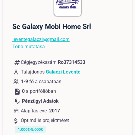
Sc Galaxy Mobi Home Srl
leventegalaczi@gmail.com
Több mutatása
numbers
Cégjegyzékszám
Ro37314533
Tulajdonos
Galaczi Levente
1-9
fő a csapatban
task
0
a portfólióban
price_check
Pénzügyi Adatok
Alapítás éve
2017
attach_money
Optimális projektméret
1.000€-5.000€