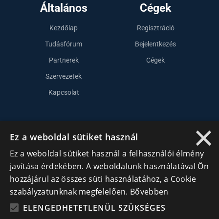
Általános
Cégek
Kezdőlap
Regisztráció
Tudásfórum
Bejelentkezés
Partnerek
Cégek
Szervezetek
Kapcsolat
×
Lépj kapcsolatba velünk
Ez a weboldal sütiket használ
info@cegek.ro
Ez a weboldal sütiket használ a felhasználói élmény
+40 740 856 970
javítása érdekében. A weboldalunk használatával Ön
hozzájárul az összes süti használatához, a Cookie
szabályzatunknak megfelelően.
Bővebben
ELENGEDHETETLENÜL SZÜKSÉGES