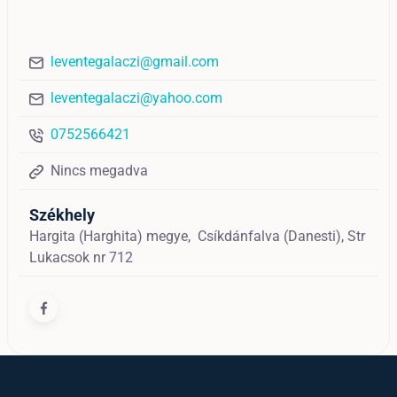
leventegalaczi@gmail.com
leventegalaczi@yahoo.com
0752566421
Nincs megadva
Székhely
Hargita (Harghita) megye,
Csíkdánfalva (Danesti),
Str
Lukacsok nr 712