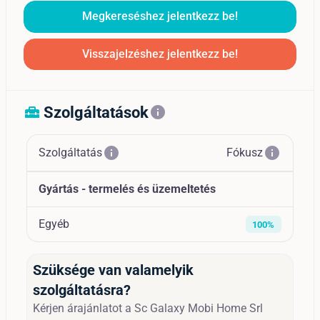
Megkereséshez jelentkezz be!
Visszajelzéshez jelentkezz be!
Szolgáltatások
home_repair_service
info
info
info
Szolgáltatás
Fókusz
Gyártás - termelés és üzemeltetés
Egyéb
100%
Szüksége van valamelyik
szolgáltatásra?
Kérjen árajánlatot a Sc Galaxy Mobi Home Srl