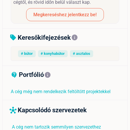
cégtől, és rövid időn belül választ kap.
Megkereséshez jelentkezz be!
Keresőkifejezések
sell
info
# bútor
# konyhabútor
# asztalos
Portfólió
contact_support_outline
info
A cég még nem rendelkezik feltöltött projektekkel
Kapcsolódó szervezetek
hub
A cég nem tartozik semmilyen szervezethez