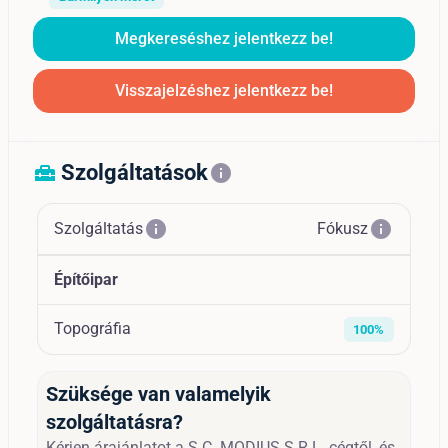
Megkereséshez jelentkezz be!
Visszajelzéshez jelentkezz be!
Szolgáltatások
home_repair_service
info
info
info
Szolgáltatás
Fókusz
Építőipar
Topográfia
100%
Szüksége van valamelyik
szolgáltatásra?
Kérjen árajánlatot a S.C. MODIUS S.R.L. cégtől, és