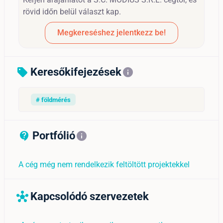
rövid időn belül választ kap.
Megkereséshez jelentkezz be!
Keresőkifejezések
sell
info
# földmérés
Portfólió
contact_support_outline
info
A cég még nem rendelkezik feltöltött projektekkel
Kapcsolódó szervezetek
hub