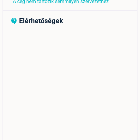
A cég nem tartozik semmilyen szervezethez
Elérhetőségek
contact_support_outline