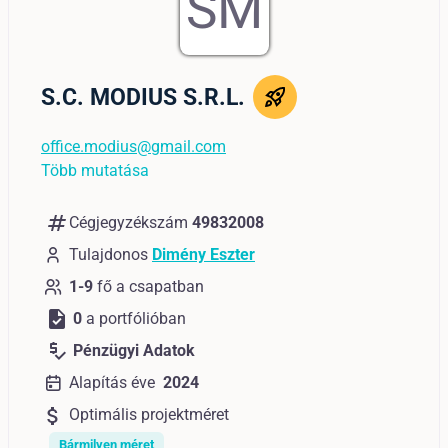
SM
S.C. MODIUS S.R.L.
office.modius@gmail.com
Több mutatása
numbers
Cégjegyzékszám
49832008
Tulajdonos
Dimény Eszter
1-9
fő a csapatban
task
0
a portfólióban
price_check
Pénzügyi Adatok
Alapítás éve
2024
attach_money
Optimális projektméret
Bármilyen méret