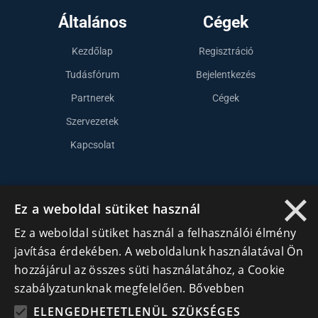
Általános
Cégek
Kezdőlap
Regisztráció
Tudásfórum
Bejelentkezés
Partnerek
Cégek
Szervezetek
Kapcsolat
×
Lépj kapcsolatba velünk
Ez a weboldal sütiket használ
info@cegek.ro
Ez a weboldal sütiket használ a felhasználói élmény
+40 740 856 970
javítása érdekében. A weboldalunk használatával Ön
hozzájárul az összes süti használatához, a Cookie
szabályzatunknak megfelelően.
Bővebben
ELENGEDHETETLENÜL SZÜKSÉGES