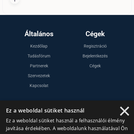
Általános
Cégek
Kezdőlap
Regisztráció
Tudásfórum
Bejelentkezés
Partnerek
Cégek
Szervezetek
Kapcsolat
×
Lépj kapcsolatba velünk
Ez a weboldal sütiket használ
info@cegek.ro
Ez a weboldal sütiket használ a felhasználói élmény
javítása érdekében. A weboldalunk használatával Ön
+40 740 856 970