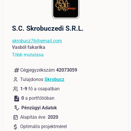
S.C. Skrobuczedi S.R.L.
skrobucz76@gmail.com
Vasból fakarika
Több mutatása
numbers
Cégjegyzékszám
42073059
Tulajdonos
Skrobucz
1-9
fő a csapatban
task
0
a portfólióban
price_check
Pénzügyi Adatok
Alapítás éve
2020
attach_money
Optimális projektméret