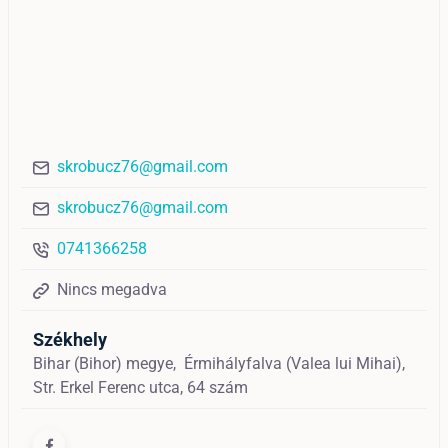
skrobucz76@gmail.com
skrobucz76@gmail.com
0741366258
Nincs megadva
Székhely
Bihar (Bihor) megye,
Érmihályfalva (Valea lui Mihai),
Str. Erkel Ferenc utca, 64 szám