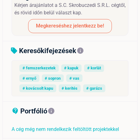
Kérjen árajánlatot a S.C. Skrobuczedi S.R.L. cégtől,
és rövid időn belül választ kap.
Megkereséshez jelentkezz be!
Keresőkifejezések
sell
info
# femszerkezetek
# kapuk
# korlát
# ernyő
# sopron
# vas
# kovácsolt kapu
# kerités
# garázs
Portfólió
contact_support_outline
info
A cég még nem rendelkezik feltöltött projektekkel