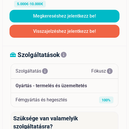
5.000€-10.000€
Megkereséshez jelentkezz be!
Visszajelzéshez jelentkezz be!
Szolgáltatások
home_repair_service
info
info
info
Szolgáltatás
Fókusz
Gyártás - termelés és üzemeltetés
Fémgyártás és hegesztés
100%
Szüksége van valamelyik
szolgáltatásra?