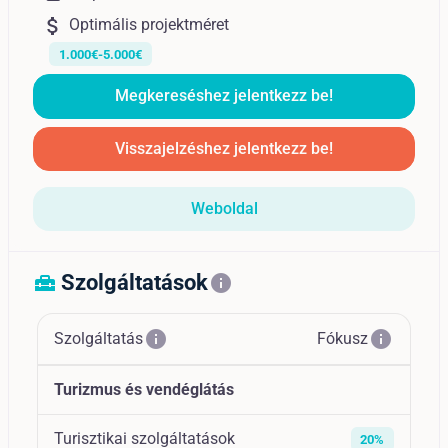
attach_money
Optimális projektméret
1.000€-5.000€
Megkereséshez jelentkezz be!
Visszajelzéshez jelentkezz be!
Weboldal
Szolgáltatások
home_repair_service
info
info
info
Szolgáltatás
Fókusz
Turizmus és vendéglátás
Turisztikai szolgáltatások
20%