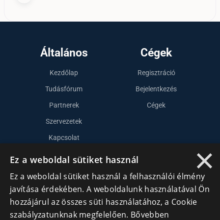
Általános
Cégek
Kezdőlap
Regisztráció
Tudásfórum
Bejelentkezés
Partnerek
Cégek
Szervezetek
Kapcsolat
×
Ez a weboldal sütiket használ
Lépj kapcsolatba velünk
Ez a weboldal sütiket használ a felhasználói élmény
javítása érdekében. A weboldalunk használatával Ön
info@cegek.ro
hozzájárul az összes süti használatához, a Cookie
+40 740 856 970
szabályzatunknak megfelelően.
Bővebben