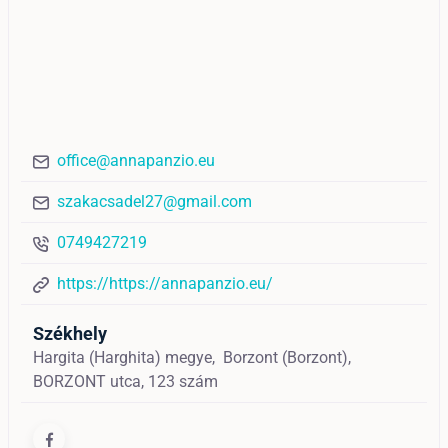
office@annapanzio.eu
szakacsadel27@gmail.com
0749427219
https://https://annapanzio.eu/
Székhely
Hargita (Harghita) megye,
Borzont (Borzont),
BORZONT utca, 123 szám