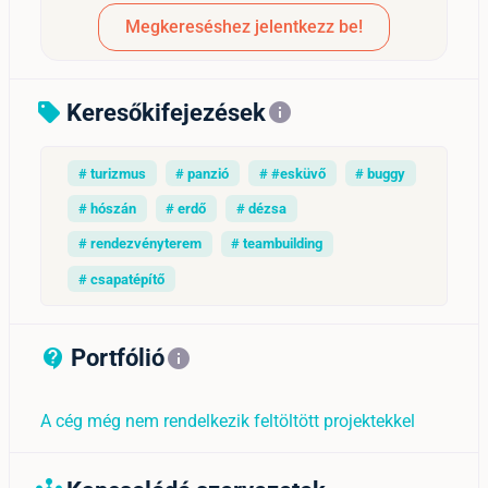
Megkereséshez jelentkezz be!
Keresőkifejezések
sell
info
# turizmus
# panzió
# #esküvő
# buggy
# hószán
# erdő
# dézsa
# rendezvényterem
# teambuilding
# csapatépítő
Portfólió
contact_support_outline
info
A cég még nem rendelkezik feltöltött projektekkel