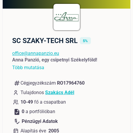
SC SZAKY-TECH SRL
5%
office@annapanzio.eu
Anna Panzió, egy csipetnyi Székelyföld!
Több mutatása
numbers
Cégjegyzékszám
RO17964760
Tulajdonos
Szakács Adél
10-49
fő a csapatban
task
0
a portfólióban
price_check
Pénzügyi Adatok
Alapítás éve
2005