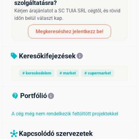
szolgáltatásra?
Kérjen árajánlatot a SC TUIA SRL cégtől, és rövid
időn belül választ kap.
Megkereséshez jelentkezz be!
Keresőkifejezések
sell
info
# kereskedelem
# market
# supermarket
Portfólió
contact_support_outline
info
A cég még nem rendelkezik feltöltött projektekkel
Kapcsolódó szervezetek
hub