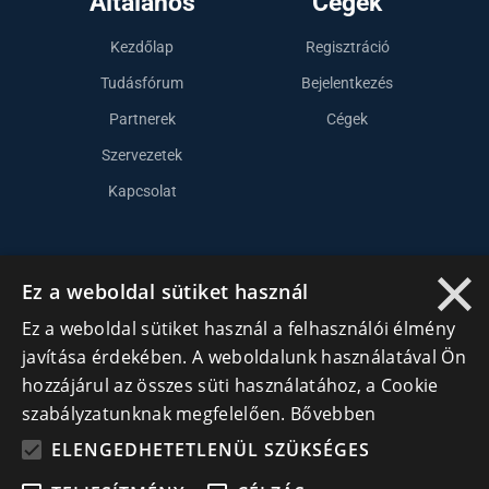
Általános
Cégek
Kezdőlap
Regisztráció
Tudásfórum
Bejelentkezés
Partnerek
Cégek
Szervezetek
Kapcsolat
×
Lépj kapcsolatba velünk
Ez a weboldal sütiket használ
info@cegek.ro
Ez a weboldal sütiket használ a felhasználói élmény
+40 740 856 970
javítása érdekében. A weboldalunk használatával Ön
hozzájárul az összes süti használatához, a Cookie
szabályzatunknak megfelelően.
Bővebben
ELENGEDHETETLENÜL SZÜKSÉGES