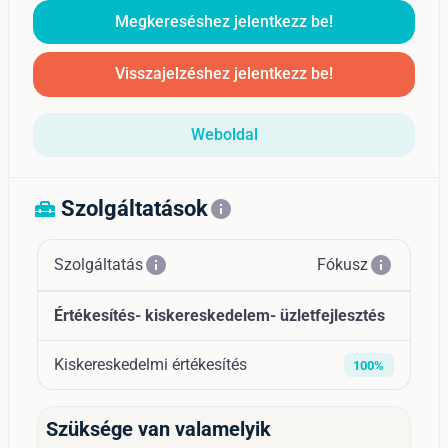
Megkereséshez jelentkezz be!
Visszajelzéshez jelentkezz be!
Weboldal
Szolgáltatások
home_repair_service
info
info
info
Szolgáltatás
Fókusz
Értékesítés- kiskereskedelem- üzletfejlesztés
Kiskereskedelmi értékesítés
100%
Szüksége van valamelyik