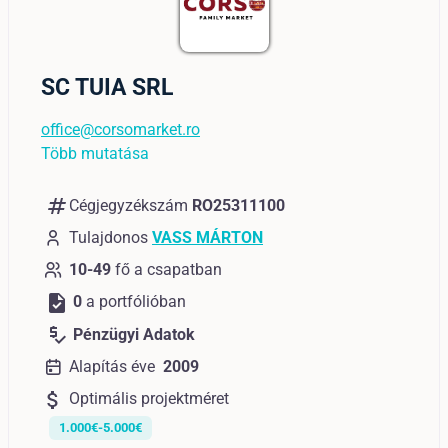
SC TUIA SRL
office@corsomarket.ro
Több mutatása
numbers
Cégjegyzékszám
RO25311100
Tulajdonos
VASS MÁRTON
10-49
fő a csapatban
task
0
a portfólióban
price_check
Pénzügyi Adatok
Alapítás éve
2009
attach_money
Optimális projektméret
1.000€-5.000€