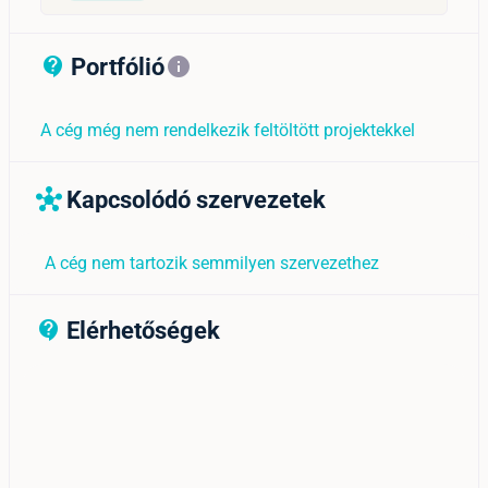
Portfólió
contact_support_outline
info
A cég még nem rendelkezik feltöltött projektekkel
Kapcsolódó szervezetek
hub
A cég nem tartozik semmilyen szervezethez
Elérhetőségek
contact_support_outline