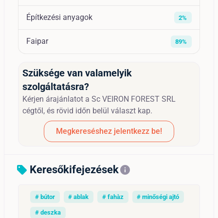
Építkezési anyagok
2%
Faipar
89%
Szüksége van valamelyik
szolgáltatásra?
Kérjen árajánlatot a Sc VEIRON FOREST SRL
cégtől, és rövid időn belül választ kap.
Megkereséshez jelentkezz be!
Keresőkifejezések
sell
info
# bútor
# ablak
# fahàz
# minőségi ajtó
# deszka