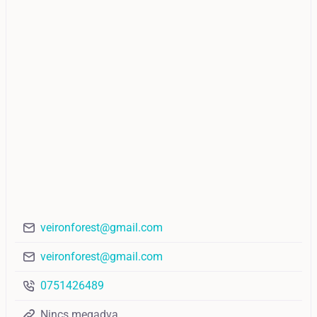
veironforest@gmail.com
veironforest@gmail.com
0751426489
Nincs megadva