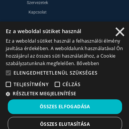
Szervezetek
Kapcsolat
×
Ez a weboldal sütiket használ
Lépj kapcsolatba velünk
Ez a weboldal sütiket használ a felhasználói élmény
info@cegek.ro
javítása érdekében. A weboldalunk használatával Ön
+40 740 856 970
hozzájárul az összes süti használatához, a Cookie
szabályzatunknak megfelelően.
Bővebben
ELENGEDHETETLENÜL SZÜKSÉGES
TELJESÍTMÉNY
CÉLZÁS
RÉSZLETEK MEGJELENÍTÉSE
Iratkozz fel hírlevelünkre!
ÖSSZES ELFOGADÁSA
Ne hagyd ki a lehetőséget, hogy naprakész maradj a
legfontosabb üzleti információkkal! A feliratkozás
egyszerű és gyors illetve bármikor leiratkozhatsz, ha úgy
ÖSSZES ELUTASÍTÁSA
döntesz.