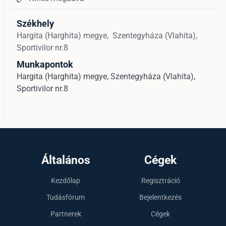
Székhely
Hargita (Harghita) megye,
Szentegyháza (Vlahita),
Sportivilor nr.8
Munkapontok
Hargita (Harghita) megye, Szentegyháza (Vlahita),
Sportivilor nr.8
Általános
Cégek
Kezdőlap
Regisztráció
Tudásfórum
Bejelentkezés
Partnerek
Cégek