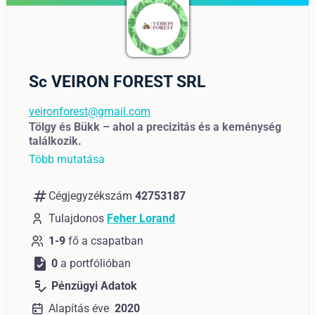
Sc VEIRON FOREST SRL
veironforest@gmail.com
Tölgy és Bükk – ahol a precizitás és a keménység
találkozik.
Több mutatása
numbers
Cégjegyzékszám
42753187
Tulajdonos
Feher Lorand
1-9
fő a csapatban
task
0
a portfólióban
price_check
Pénzügyi Adatok
Alapítás éve
2020