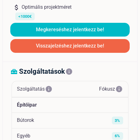
attach_money
Optimális projektméret
<1000€
Megkereséshez jelentkezz be!
Visszajelzéshez jelentkezz be!
Szolgáltatások
home_repair_service
info
info
info
Szolgáltatás
Fókusz
Építőipar
Bútorok
3%
Egyéb
6%