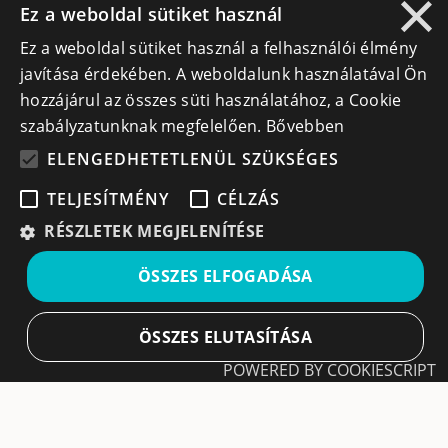
×
Ez a weboldal sütiket használ
Ez a weboldal sütiket használ a felhasználói élmény
Lépj kapcsolatba velünk
javítása érdekében. A weboldalunk használatával Ön
info@cegek.ro
hozzájárul az összes süti használatához, a Cookie
szabályzatunknak megfelelően.
Bővebben
+40 740 856 970
ELENGEDHETETLENÜL SZÜKSÉGES
TELJESÍTMÉNY
CÉLZÁS
RÉSZLETEK MEGJELENÍTÉSE
Iratkozz fel hírlevelünkre!
ÖSSZES ELFOGADÁSA
Ne hagyd ki a lehetőséget, hogy naprakész maradj a
ÖSSZES ELUTASÍTÁSA
legfontosabb üzleti információkkal! A feliratkozás
egyszerű és gyors illetve bármikor leiratkozhatsz, ha úgy
POWERED BY COOKIESCRIPT
döntesz.
Elengedhetetlenül szükséges
Teljesítmény
Feliratkozás