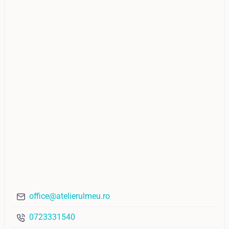
office@atelierulmeu.ro
0723331540