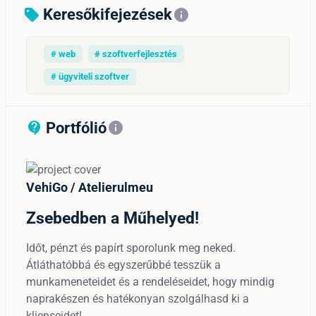
Keresőkifejezések
sell
info
# web
# szoftverfejlesztés
# ügyviteli szoftver
Portfólió
contact_support_outline
info
VehiGo / Atelierulmeu
Zsebedben a Műhelyed!
Időt, pénzt és papírt sporolunk meg neked.
Átláthatóbbá és egyszerűbbé tesszük a
munkameneteidet és a rendeléseidet, hogy mindig
naprakészen és hatékonyan szolgálhasd ki a
klienseidet!