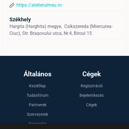
https://atelierulmeu.ro
Székhely
Hargita (Harghita) megye,
Csíkszereda (Miercurea-
Ciuc),
Str. Braşovului utca, Nr.4, Biroul 15
Általános
Cégek
Kezdőlap
Regisztráció
Tudásfórum
Bejelentkezés
Partnerek
Cégek
Szervezetek
Kapcsolat