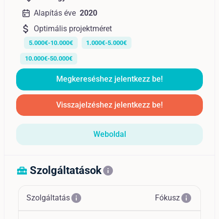
Alapítás éve
2020
attach_money
Optimális projektméret
5.000€-10.000€
1.000€-5.000€
10.000€-50.000€
Megkereséshez jelentkezz be!
Visszajelzéshez jelentkezz be!
Weboldal
Szolgáltatások
home_repair_service
info
info
info
Szolgáltatás
Fókusz