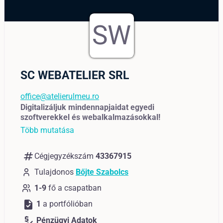
SW
SC WEBATELIER SRL
office@atelierulmeu.ro
Digitalizáljuk mindennapjaidat egyedi
szoftverekkel és webalkalmazásokkal!
Több mutatása
numbers
Cégjegyzékszám
43367915
Tulajdonos
Bőjte Szabolcs
1-9
fő a csapatban
task
1
a portfólióban
price_check
Pénzügyi Adatok