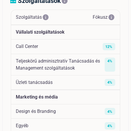
Szolgáltatások
home_repair_service
info
info
info
Szolgáltatás
Fókusz
Vállalati szolgáltatások
Call Center
12%
Teljeskörű adminisztratív Tanácsadás és
4%
Management szolgáltatások
Üzleti tanácsadás
4%
Marketing és média
Design és Branding
4%
Egyéb
4%