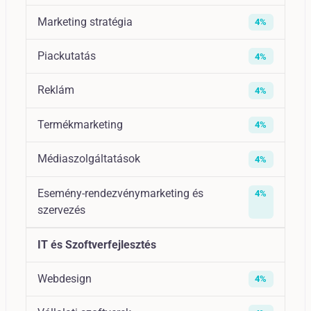
Marketing stratégia
4%
Piackutatás
4%
Reklám
4%
Termékmarketing
4%
Médiaszolgáltatások
4%
Esemény-rendezvénymarketing és
4%
szervezés
IT és Szoftverfejlesztés
Webdesign
4%