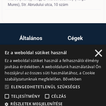
Mures),
Str. Abrudului utca, 10 szám
Általános
Cégek
×
Kezdőlap
Regisztráció
Ez a weboldal sütiket használ
Tudásfórum
Bejelentkezés
Ez a weboldal sütiket használ a felhasználói élmény
Partnerek
Cégek
javítása érdekében. A weboldalunk használatával Ön
Szervezetek
hozzájárul az összes süti használatához, a Cookie
szabályzatunknak megfelelően.
Bővebben
Kapcsolat
ELENGEDHETETLENÜL SZÜKSÉGES
Lépj kapcsolatba velünk
TELJESÍTMÉNY
CÉLZÁS
RÉSZLETEK MEGJELENÍTÉSE
info@cegek.ro