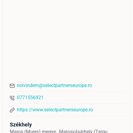
noivindem@selectpartnerseurope.ro
0771556921
https://www.selectpartnerseurope.ro
Székhely
Maros (Mureș) megye,
Marosvásárhely (Targu