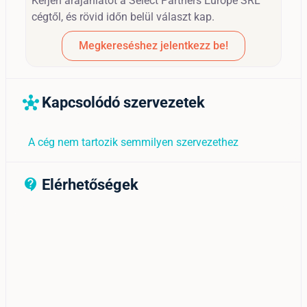
Kérjen árajánlatot a Select Partners Europe SRL
cégtől, és rövid időn belül választ kap.
Megkereséshez jelentkezz be!
Kapcsolódó szervezetek
hub
A cég nem tartozik semmilyen szervezethez
Elérhetőségek
contact_support_outline