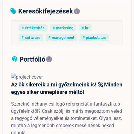
Keresőkifejezések
sell
info
# értékesítés
# marketing
# hr
# software
# management
# piackutatás
Portfólió
contact_support_outline
info
Az ők sikereik a mi győzelmeink is! 🚀 Minden
egyes siker ünneplésre méltó!
Szeretnél néhány csillogó referenciát a fantasztikus
ügyfeleinktől? Csak szólj, és máris megosztom veled
a ragyogó véleményeiket és történeteiket. Olyan lesz,
mintha a legmenőbb emberek mesélnének neked
rólunk!