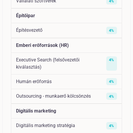
Vállalati szoftverek
4%
Építőipar
Építésvezető
4%
Emberi erőforrások (HR)
Executive Search (felsővezetői
4%
kiválasztás)
Humán erőforrás
4%
Outsourcing - munkaerő kölcsönzés
4%
Digitális marketing
Digitális marketing stratégia
4%