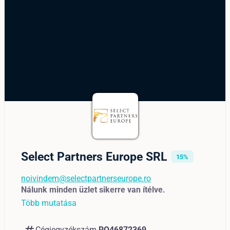
Select Partners Europe SRL
15%
noivindem@selectpartnerseurope.ro
Nálunk minden üzlet sikerre van ítélve.
Több mutatása
Cégjegyzékszám
RO46872369