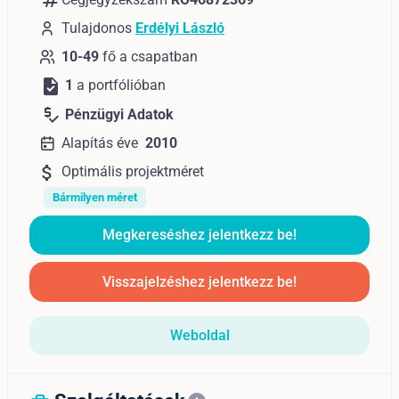
numbers
Tulajdonos
Erdélyi László
10-49
fő a csapatban
task
1
a portfólióban
price_check
Pénzügyi Adatok
Alapítás éve
2010
attach_money
Optimális projektméret
Bármilyen méret
Megkereséshez jelentkezz be!
Visszajelzéshez jelentkezz be!
Weboldal