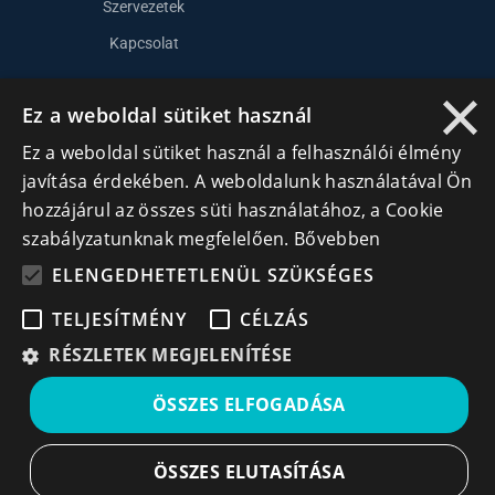
Szervezetek
Kapcsolat
×
Ez a weboldal sütiket használ
Lépj kapcsolatba velünk
Ez a weboldal sütiket használ a felhasználói élmény
info@cegek.ro
javítása érdekében. A weboldalunk használatával Ön
+40 740 856 970
hozzájárul az összes süti használatához, a Cookie
szabályzatunknak megfelelően.
Bővebben
ELENGEDHETETLENÜL SZÜKSÉGES
TELJESÍTMÉNY
CÉLZÁS
RÉSZLETEK MEGJELENÍTÉSE
Iratkozz fel hírlevelünkre!
ÖSSZES ELFOGADÁSA
Ne hagyd ki a lehetőséget, hogy naprakész maradj a
legfontosabb üzleti információkkal! A feliratkozás
egyszerű és gyors illetve bármikor leiratkozhatsz, ha úgy
ÖSSZES ELUTASÍTÁSA
döntesz.