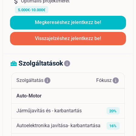
attach_money
Optimális projektméret
5.000€-10.000€
Megkereséshez jelentkezz be!
Visszajelzéshez jelentkezz be!
Szolgáltatások
home_repair_service
info
info
info
Szolgáltatás
Fókusz
Auto-Motor
Járműjavítás és - karbantartás
20%
Autoelektronika javítása- karbantartása
16%