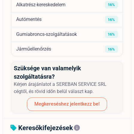
Alkatrész-kereskedelem
16%
Autómentés
16%
Gumiabroncs-szolgáltatások
16%
Járműellenőrzés
16%
Szüksége van valamelyik
szolgáltatásra?
Kérjen árajánlatot a SEREBAN SERVICE SRL
cégtől, és rövid időn belül választ kap.
Megkereséshez jelentkezz be!
Keresőkifejezések
sell
info