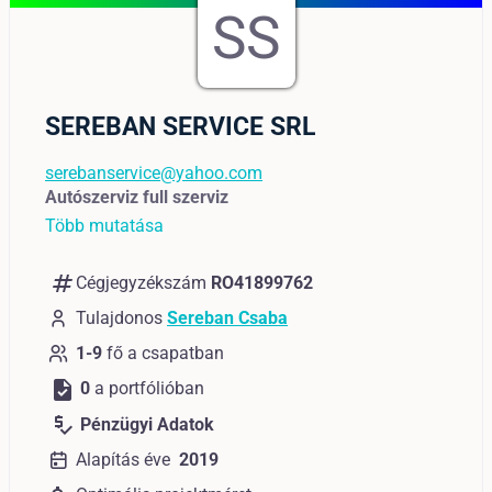
SS
SEREBAN SERVICE SRL
serebanservice@yahoo.com
Autószerviz full szerviz
Több mutatása
numbers
Cégjegyzékszám
RO41899762
Tulajdonos
Sereban Csaba
1-9
fő a csapatban
task
0
a portfólióban
price_check
Pénzügyi Adatok
Alapítás éve
2019