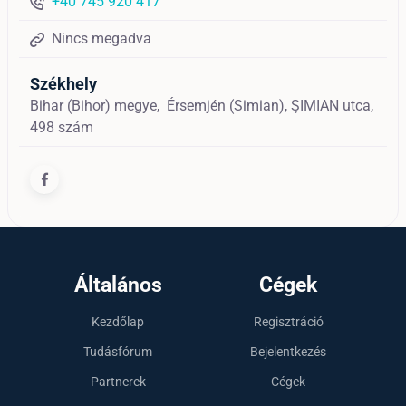
+40 745 920 417
Nincs megadva
Székhely
Bihar (Bihor) megye,
Érsemjén (Simian),
ŞIMIAN utca,
498 szám
Általános
Cégek
Kezdőlap
Regisztráció
Tudásfórum
Bejelentkezés
Partnerek
Cégek