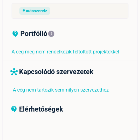
# autoszerviz
Portfólió
contact_support_outline
info
A cég még nem rendelkezik feltöltött projektekkel
Kapcsolódó szervezetek
hub
A cég nem tartozik semmilyen szervezethez
Elérhetőségek
contact_support_outline