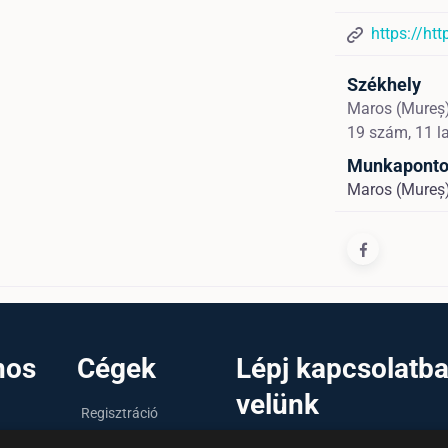
https://htt
Székhely
Maros (Mureș
19 szám, 11 l
Munkapont
Maros (Mureș)
nos
Cégek
Lépj kapcsolatb
velünk
Regisztráció
Bejelentkezés