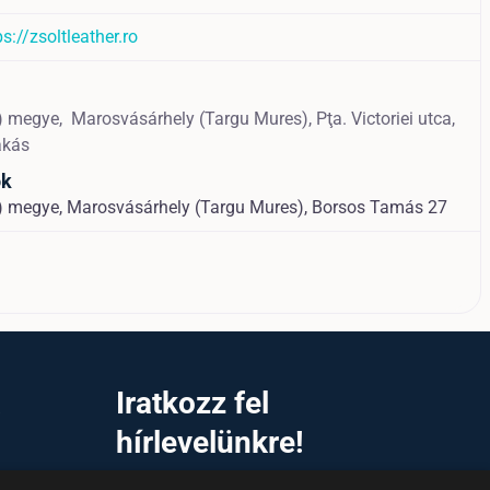
ps://zsoltleather.ro
) megye,
Marosvásárhely (Targu Mures),
Pţa. Victoriei utca,
akás
ok
 megye, Marosvásárhely (Targu Mures), Borsos Tamás 27
a
Iratkozz fel
hírlevelünkre!