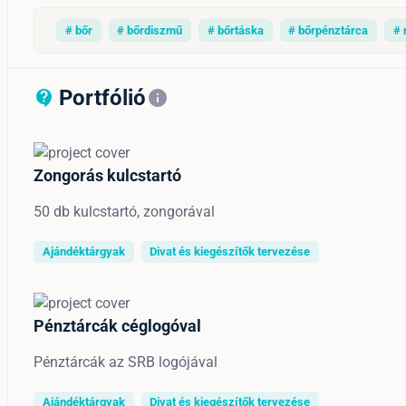
# bőr
# bőrdiszmű
# bőrtáska
# bőrpénztárca
# 
Portfólió
contact_support_outline
info
Zongorás kulcstartó
50 db kulcstartó, zongorával
Ajándéktárgyak
Divat és kiegészítők tervezése
Pénztárcák céglogóval
Pénztárcák az SRB logójával
Ajándéktárgyak
Divat és kiegészítők tervezése