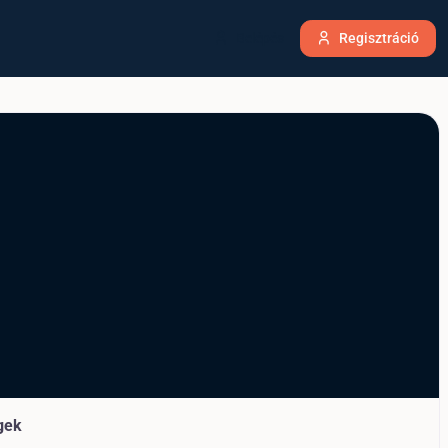
Belépés
Regisztráció
gek