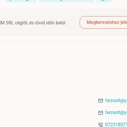
Megkereséshez jele
M SRL cégtől, és rövid időn belül
ferzsolt@
ferzsolt@
07231857