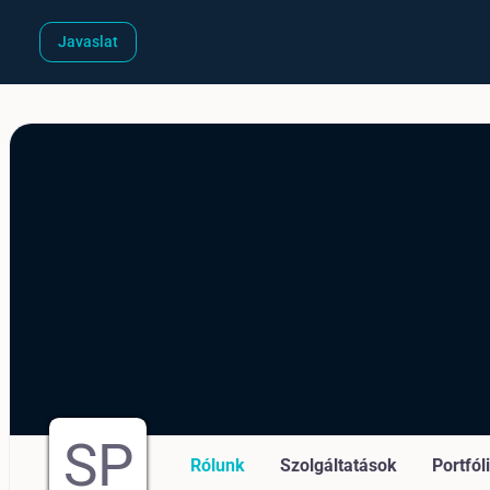
Javaslat
SP
Rólunk
Szolgáltatások
Portfól