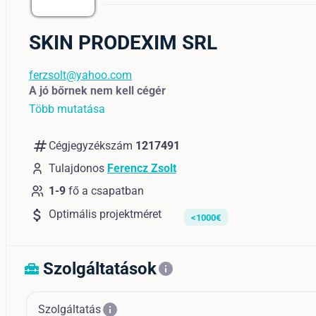
SKIN PRODEXIM SRL
ferzsolt@yahoo.com
A jó bőrnek nem kell cégér
Több mutatása
numbers
Cégjegyzékszám
1217491
Tulajdonos
Ferencz Zsolt
1-9
fő a csapatban
attach_money
Optimális projektméret
<1000€
Szolgáltatások
home_repair_service
info
info
Szolgáltatás