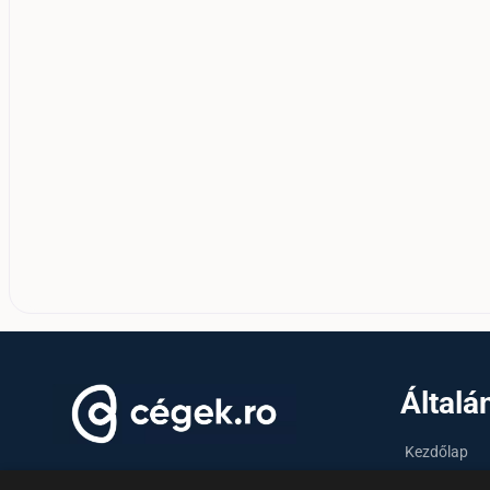
Általá
Kezdőlap
Tudásfórum