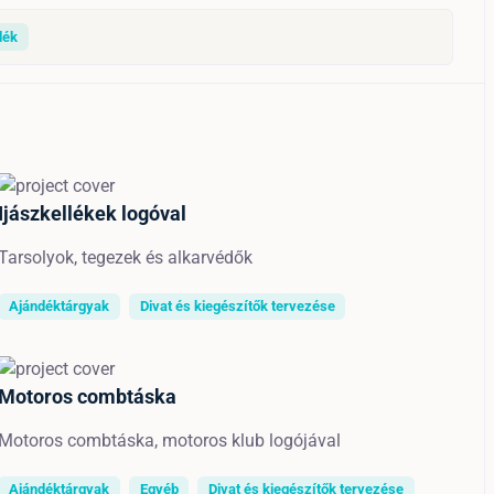
dék
Ijászkellékek logóval
Tarsolyok, tegezek és alkarvédők
Ajándéktárgyak
Divat és kiegészítők tervezése
Motoros combtáska
Motoros combtáska, motoros klub logójával
Ajándéktárgyak
Egyéb
Divat és kiegészítők tervezése