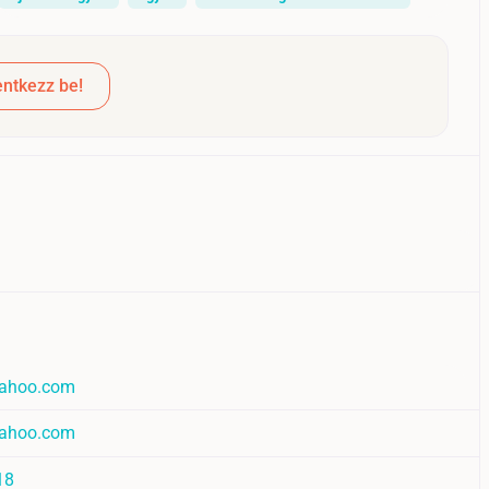
ntkezz be!
yahoo.com
yahoo.com
18