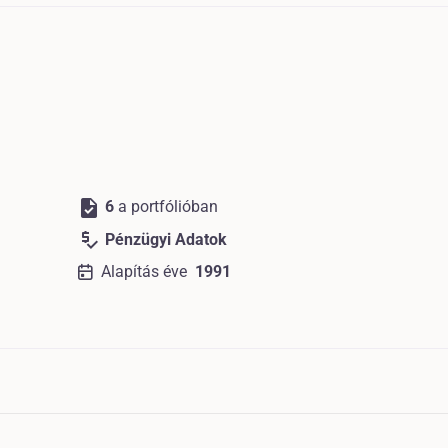
task
6
a portfólióban
price_check
Pénzügyi Adatok
Alapítás éve
1991