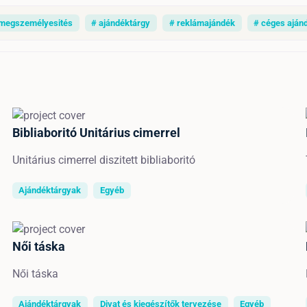
megszemélyesités
# ajándéktárgy
# reklámajándék
# céges aján
Bibliaboritó Unitárius cimerrel
Unitárius cimerrel diszitett bibliaboritó
Ajándéktárgyak
Egyéb
Női táska
Női táska
Ajándéktárgyak
Divat és kiegészítők tervezése
Egyéb