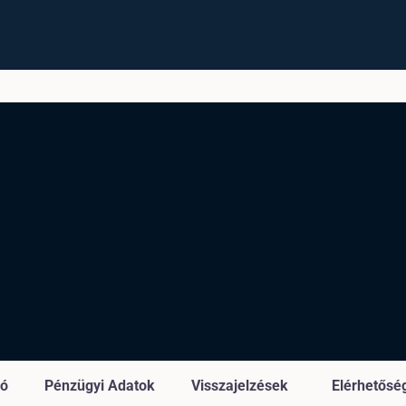
ió
Pénzügyi Adatok
Visszajelzések
Elérhetősé