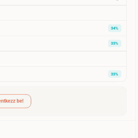
34%
33%
33%
ntkezz be!