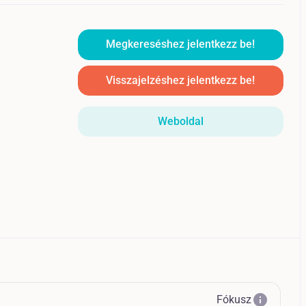
Megkereséshez jelentkezz be!
Visszajelzéshez jelentkezz be!
Weboldal
info
Fókusz