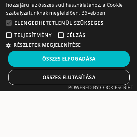
info@cegek.ro
hozzájárul az összes süti használatához, a Cookie
+40 740 856 970
szabályzatunknak megfelelően.
Bővebben
ELENGEDHETETLENÜL SZÜKSÉGES
TELJESÍTMÉNY
CÉLZÁS
RÉSZLETEK MEGJELENÍTÉSE
Iratkozz fel hírlevelünkre!
ÖSSZES ELFOGADÁSA
Ne hagyd ki a lehetőséget, hogy naprakész maradj a
legfontosabb üzleti információkkal! A feliratkozás
ÖSSZES ELUTASÍTÁSA
egyszerű és gyors illetve bármikor leiratkozhatsz, ha úgy
POWERED BY COOKIESCRIPT
döntesz.
Elengedhetetlenül szükséges
Teljesítmény
Feliratkozás
Célzás
A feliratkozással elfogadom a
Használati feltételeket
és Adatvédelmi szabályzatokat
Az elengedhetetlenül szükséges sütik lehetővé