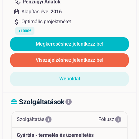
price_check
Pénzügyi Adatok
Alapítás éve
2016
attach_money
Optimális projektméret
<1000€
Megkereséshez jelentkezz be!
Visszajelzéshez jelentkezz be!
Weboldal
Szolgáltatások
home_repair_service
info
info
info
Szolgáltatás
Fókusz
Gyártás - termelés és üzemeltetés