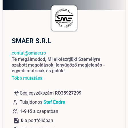
SMAER S.R.L
contat@smaer.ro
Te megálmodod, Mi elkészítjük! Személyre
szabott megoldások, lenyűgöző megjelenés -
egyedi matricák és pólók!
Több mutatása
numbers
Cégjegyzékszám
RO35927299
Tulajdonos
Stef Endre
1-9
fő a csapatban
task
0
a portfólióban