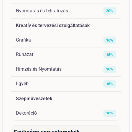
Nyomtatás és feliratozás
20%
Kreatív és tervezési szolgáltatások
Grafika
16%
Ruházat
16%
Hímzés és Nyomtatás
16%
Egyéb
16%
Szépművészetek
Dekoráció
16%
Szüksége van valamelyik