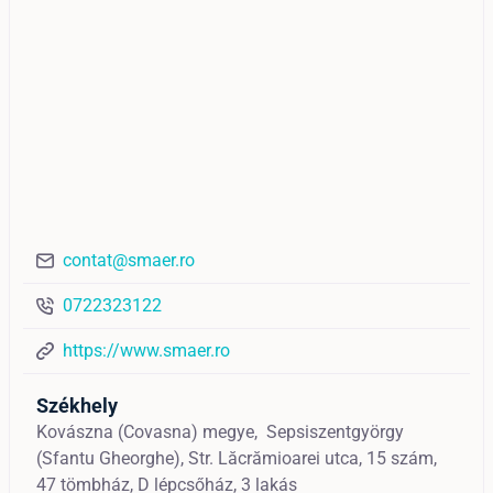
contat@smaer.ro
0722323122
https://www.smaer.ro
Székhely
Kovászna (Covasna) megye,
Sepsiszentgyörgy
(Sfantu Gheorghe),
Str. Lăcrămioarei utca, 15 szám,
47 tömbház, D lépcsőház, 3 lakás