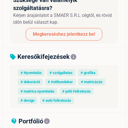
szolgáltatásra?
Kérjen árajánlatot a SMAER S.R.L cégtől, és rövid
időn belül választ kap.
Megkereséshez jelentkezz be!
Keresőkifejezések
sell
info
# Nyomtatás
# szolgaltatas
# grafika
# dekoráció
# #otthondekor
# matricázás
# matrica nyomtatás
# póló feliratozás
# design
# autó feliratozás
Portfólió
contact_support_outline
info