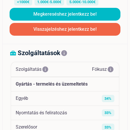
<1000€
1.000€-5.000€
5.000€-10.000€
Megkereséshez jelentkezz be!
Visszajelzéshez jelentkezz be!
Szolgáltatások
home_repair_service
info
info
info
Szolgáltatás
Fókusz
Gyártás - termelés és üzemeltetés
Egyéb
34%
Nyomtatás és feliratozás
33%
Szerelősor
33%