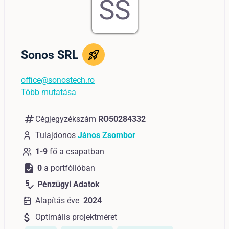
SS
Sonos SRL
office@sonostech.ro
Több mutatása
numbers
Cégjegyzékszám
RO50284332
Tulajdonos
János Zsombor
1-9
fő a csapatban
task
0
a portfólióban
price_check
Pénzügyi Adatok
Alapítás éve
2024
attach_money
Optimális projektméret