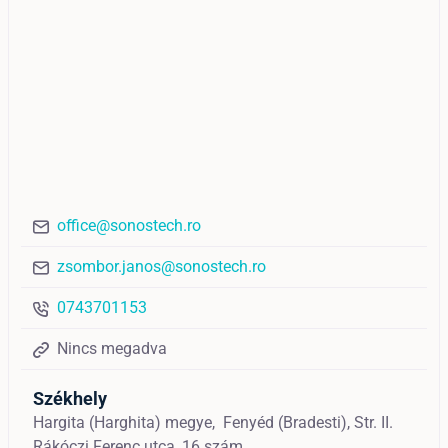
office@sonostech.ro
zsombor.janos@sonostech.ro
0743701153
Nincs megadva
Székhely
Hargita (Harghita) megye,
Fenyéd (Bradesti),
Str. II.
Rákóczi Ferenc utca, 16 szám