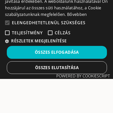
javítása érdekében. A weboldalunk használatával Ön
+40 740 856 970
hozzájárul az összes süti használatához, a Cookie
szabályzatunknak megfelelően.
Bővebben
ELENGEDHETETLENÜL SZÜKSÉGES
TELJESÍTMÉNY
CÉLZÁS
Iratkozz fel hírlevelünkre!
RÉSZLETEK MEGJELENÍTÉSE
Ne hagyd ki a lehetőséget, hogy naprakész maradj a
ÖSSZES ELFOGADÁSA
legfontosabb üzleti információkkal! A feliratkozás
egyszerű és gyors illetve bármikor leiratkozhatsz, ha úgy
döntesz.
ÖSSZES ELUTASÍTÁSA
POWERED BY COOKIESCRIPT
Feliratkozás
Elengedhetetlenül szükséges
Teljesítmény
A feliratkozással elfogadom a
Használati feltételeket
és Adatvédelmi szabályzatokat
Célzás
Leiratkozás
Az elengedhetetlenül szükséges sütik lehetővé