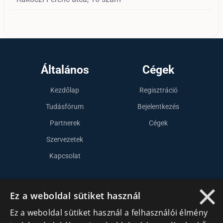
Általános
Cégek
Kezdőlap
Regisztráció
Tudásfórum
Bejelentkezés
Partnerek
Cégek
Szervezetek
Kapcsolat
×
Lépj kapcsolatba velünk
Ez a weboldal sütiket használ
Ez a weboldal sütiket használ a felhasználói élmény
info@cegek.ro