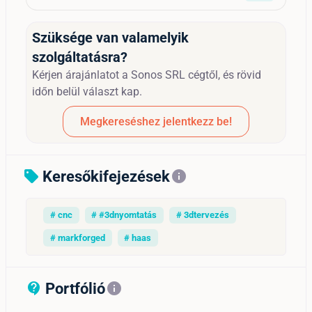
Szüksége van valamelyik
szolgáltatásra?
Kérjen árajánlatot a Sonos SRL cégtől, és rövid
időn belül választ kap.
Megkereséshez jelentkezz be!
Keresőkifejezések
sell
info
# cnc
# #3dnyomtatás
# 3dtervezés
# markforged
# haas
Portfólió
contact_support_outline
info