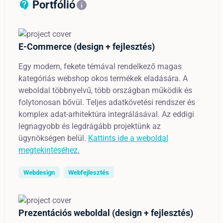
Portfólió
contact_support_outline
info
E-Commerce (design + fejlesztés)
Egy modern, fekete témával rendelkező magas
kategóriás webshop okos termékek eladására. A
weboldal többnyelvű, több országban működik és
folytonosan bővül. Teljes adatkövetési rendszer és
komplex adat-arhitektúra integrálásával. Az eddigi
legnagyobb és legdrágább projektünk az
ügynökségen belül.
Kattints ide a weboldal
megtekintéséhez.
Webdesign
Webfejlesztés
Prezentációs weboldal (design + fejlesztés)