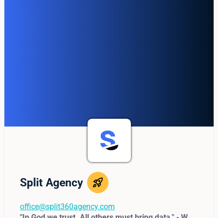
Split Agency
office@split360agency.com
"In God we trust. All others must bring data." - W.