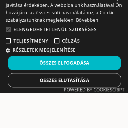
javítása érdekében. A weboldalunk használatával Ön
Tudásfórum
Bejelentkezés
hozzájárul az összes süti használatához, a Cookie
Partnerek
Cégek
szabályzatunknak megfelelően.
Bővebben
Szervezetek
ELENGEDHETETLENÜL SZÜKSÉGES
Kapcsolat
TELJESÍTMÉNY
CÉLZÁS
RÉSZLETEK MEGJELENÍTÉSE
Lépj kapcsolatba velünk
ÖSSZES ELFOGADÁSA
info@cegek.ro
+40 740 856 970
ÖSSZES ELUTASÍTÁSA
POWERED BY COOKIESCRIPT
Elengedhetetlenül szükséges
Teljesítmény
Célzás
Iratkozz fel hírlevelünkre!