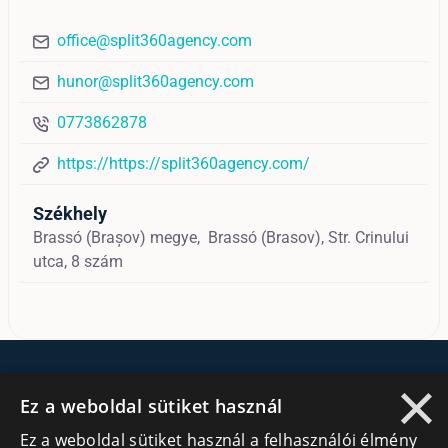
office@split360agency.com
hunor@split360agency.com
0773862878
https://https://split360agency.com/
Székhely
Brassó (Brașov) megye,
Brassó (Brasov),
Str. Crinului
utca, 8 szám
×
Általános
Cégek
Ez a weboldal sütiket használ
Ez a weboldal sütiket használ a felhasználói élmény
Kezdőlap
Regisztráció