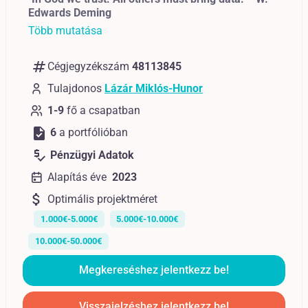
Edwards Deming
Több mutatása
numbers
Cégjegyzékszám
48113845
Tulajdonos
Lázár Miklós-Hunor
1-9
fő a csapatban
task
6
a portfólióban
price_check
Pénzügyi Adatok
Alapítás éve
2023
attach_money
Optimális projektméret
1.000€-5.000€
5.000€-10.000€
10.000€-50.000€
Megkereséshez jelentkezz be!
Visszajelzéshez jelentkezz be!