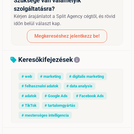
Szüksége van valamelyik
szolgáltatásra?
Kérjen árajánlatot a Split Agency cégtől, és rövid
időn belül választ kap.
Megkereséshez jelentkezz be!
Keresőkifejezések
sell
info
# web
# marketing
# digitalis marketing
# felhasznaloi adatok
# data analysis
# adatok
# Google Ads
# Facebook Ads
# TikTok
# tartalomgyártás
# mesterséges intelligencia