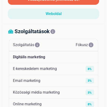
Weboldal
Szolgáltatások
home_repair_service
info
info
info
Szolgáltatás
Fókusz
Digitális marketing
E-kereskedelem marketing
8%
Email marketing
3%
Közösségi média marketing
3%
Online marketing
8%