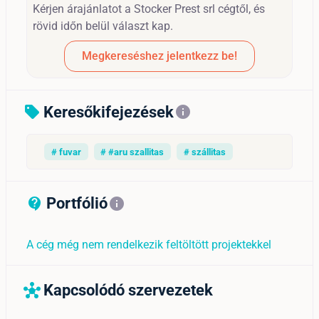
Kérjen árajánlatot a Stocker Prest srl cégtől, és
rövid időn belül választ kap.
Megkereséshez jelentkezz be!
Keresőkifejezések
sell
info
# fuvar
# #aru szallitas
# szállitas
Portfólió
contact_support_outline
info
A cég még nem rendelkezik feltöltött projektekkel
Kapcsolódó szervezetek
hub