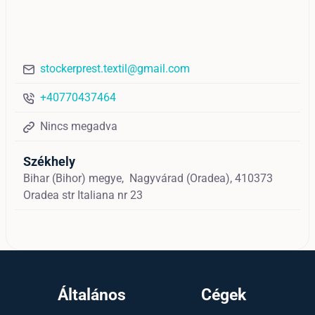
stockerprest.textil@gmail.com
+40770437464
Nincs megadva
Székhely
Bihar (Bihor) megye,
Nagyvárad (Oradea),
410373
Oradea str Italiana nr 23
Általános
Cégek