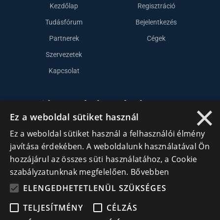
Kezdőlap
Regisztráció
Tudásfórum
Bejelentkezés
Partnerek
Cégek
Szervezetek
Kapcsolat
Lépj kapcsolatba velünk
×
Ez a weboldal sütiket használ
info@cegek.ro
Ez a weboldal sütiket használ a felhasználói élmény
+40 740 856 970
javítása érdekében. A weboldalunk használatával Ön
hozzájárul az összes süti használatához, a Cookie
szabályzatunknak megfelelően.
Bővebben
ELENGEDHETETLENÜL SZÜKSÉGES
TELJESÍTMÉNY
CÉLZÁS
Iratkozz fel hírlevelünkre!