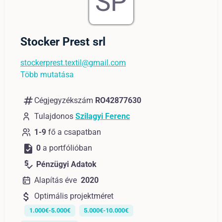
SP
Stocker Prest srl
stockerprest.textil@gmail.com
Több mutatása
numbers
Cégjegyzékszám
RO42877630
Tulajdonos
Szilagyi Ferenc
1-9
fő a csapatban
task
0
a portfólióban
price_check
Pénzügyi Adatok
Alapítás éve
2020
attach_money
Optimális projektméret
1.000€-5.000€
5.000€-10.000€