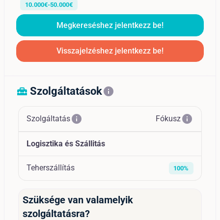
10.000€-50.000€
Megkereséshez jelentkezz be!
Visszajelzéshez jelentkezz be!
Szolgáltatások
home_repair_service
info
info
info
Szolgáltatás
Fókusz
Logisztika és Szállitás
Teherszállítás
100%
Szüksége van valamelyik
szolgáltatásra?