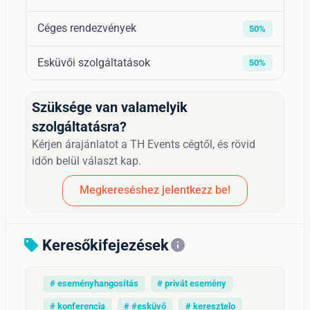
Céges rendezvények
50%
Esküvői szolgáltatások
50%
Szüksége van valamelyik
szolgáltatásra?
Kérjen árajánlatot a TH Events cégtől, és rövid
időn belül választ kap.
Megkereséshez jelentkezz be!
Keresőkifejezések
sell
info
# eseményhangosítás
# privát esemény
# konferencia
# #esküvő
# keresztelo