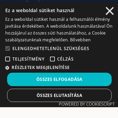
Kapcsolat
×
Ez a weboldal sütiket használ
Ez a weboldal sütiket használ a felhasználói élmény
Lépj kapcsolatba velünk
javítása érdekében. A weboldalunk használatával Ön
info@cegek.ro
hozzájárul az összes süti használatához, a Cookie
szabályzatunknak megfelelően.
Bővebben
+40 740 856 970
ELENGEDHETETLENÜL SZÜKSÉGES
TELJESÍTMÉNY
CÉLZÁS
RÉSZLETEK MEGJELENÍTÉSE
Iratkozz fel hírlevelünkre!
ÖSSZES ELFOGADÁSA
Ne hagyd ki a lehetőséget, hogy naprakész maradj a
ÖSSZES ELUTASÍTÁSA
legfontosabb üzleti információkkal! A feliratkozás
egyszerű és gyors illetve bármikor leiratkozhatsz, ha úgy
POWERED BY COOKIESCRIPT
döntesz.