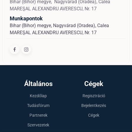
Bihar (Bihor) megye,
Nagyvárad (Oradea),
Calea
MAREŞAL ALEXANDRU AVERESCU, Nr. 17
Munkapontok
Bihar (Bihor) megye, Nagyvárad (Oradea), Calea
MAREŞAL ALEXANDRU AVERESCU, Nr. 17
Általános
Cégek
Kezdőlap
Regisztráció
Tudásfórum
Bejelentkezés
Partnerek
Cégek
Szervezetek