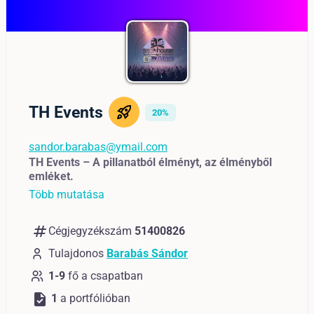
TH Events
20%
sandor.barabas@ymail.com
TH Events – A pillanatból élményt, az élményből
emléket.
Több mutatása
numbers
Cégjegyzékszám
51400826
Tulajdonos
Barabás Sándor
1-9
fő a csapatban
task
1
a portfólióban