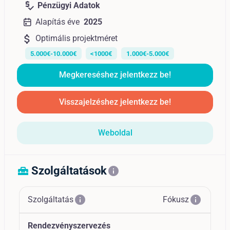
price_check
Pénzügyi Adatok
Alapítás éve
2025
attach_money
Optimális projektméret
5.000€-10.000€
<1000€
1.000€-5.000€
Megkereséshez jelentkezz be!
Visszajelzéshez jelentkezz be!
Weboldal
Szolgáltatások
home_repair_service
info
info
info
Szolgáltatás
Fókusz
Rendezvényszervezés