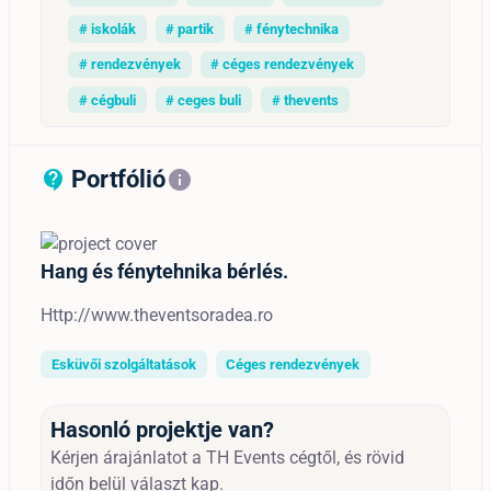
# iskolák
# partik
# fénytechnika
# rendezvények
# céges rendezvények
# cégbuli
# ceges buli
# thevents
Portfólió
contact_support_outline
info
Hang és fénytehnika bérlés.
Http://www.theventsoradea.ro
Esküvői szolgáltatások
Céges rendezvények
Hasonló projektje van?
Kérjen árajánlatot a TH Events cégtől, és rövid
időn belül választ kap.