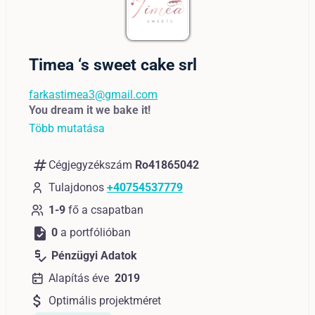
Timea ‘s sweet cake srl
farkastimea3@gmail.com
You dream it we bake it!
Több mutatása
numbers
Cégjegyzékszám
Ro41865042
Tulajdonos
+40754537779
1-9
fő a csapatban
task
0
a portfólióban
price_check
Pénzügyi Adatok
Alapítás éve
2019
attach_money
Optimális projektméret