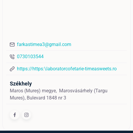
farkastimea3@gmail.com
0730103544
https://https:\laboratorcofetarie-timeasweets.ro
Székhely
Maros (Mureș) megye,
Marosvásárhely (Targu
Mures),
Bulevard 1848 nr 3