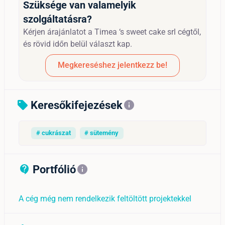
Szüksége van valamelyik
szolgáltatásra?
Kérjen árajánlatot a Timea ‘s sweet cake srl cégtől,
és rövid időn belül választ kap.
Megkereséshez jelentkezz be!
Keresőkifejezések
sell
info
# cukrászat
# sütemény
Portfólió
contact_support_outline
info
A cég még nem rendelkezik feltöltött projektekkel