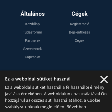
Általános
Cégek
Kezdőlap
Regisztráció
Tudásfórum
Bejelentkezés
Partnerek
Cégek
Szervezetek
Kapcsolat
×
Lépj kapcsolatba velünk
Ez a weboldal sütiket használ
info@cegek.ro
Ez a weboldal sütiket használ a felhasználói élmény
+40 740 856 970
javítása érdekében. A weboldalunk használatával Ön
hozzájárul az összes süti használatához, a Cookie
szabályzatunknak megfelelően.
Bővebben