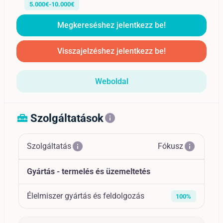
5.000€-10.000€
Megkereséshez jelentkezz be!
Visszajelzéshez jelentkezz be!
Weboldal
Szolgáltatások
home_repair_service
info
info
info
Szolgáltatás
Fókusz
Gyártás - termelés és üzemeltetés
Élelmiszer gyártás és feldolgozás
100%