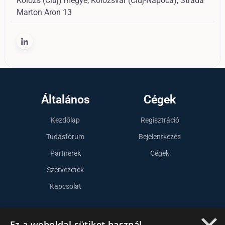
Kolozs (Cluj) megye, Kolozsvár (Cluj-Napoca), Strada
Marton Aron 13
Általános
Cégek
Kezdőlap
Regisztráció
Tudásfórum
Bejelentkezés
Partnerek
Cégek
Szervezetek
Kapcsolat
Lépj kapcsolatba velünk
Ez a weboldal sütiket használ