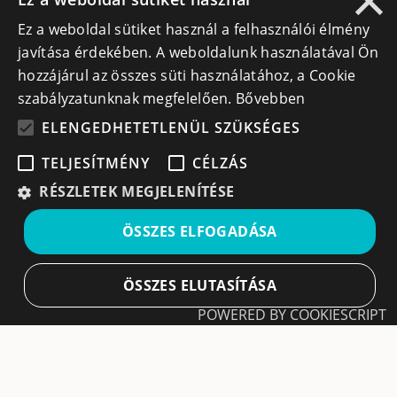
×
Ez a weboldal sütiket használ a felhasználói élmény
info@cegek.ro
javítása érdekében. A weboldalunk használatával Ön
+40 740 856 970
hozzájárul az összes süti használatához, a Cookie
szabályzatunknak megfelelően.
Bővebben
ELENGEDHETETLENÜL SZÜKSÉGES
TELJESÍTMÉNY
CÉLZÁS
Iratkozz fel hírlevelünkre!
RÉSZLETEK MEGJELENÍTÉSE
Ne hagyd ki a lehetőséget, hogy naprakész maradj a
ÖSSZES ELFOGADÁSA
legfontosabb üzleti információkkal! A feliratkozás
egyszerű és gyors illetve bármikor leiratkozhatsz, ha úgy
döntesz.
ÖSSZES ELUTASÍTÁSA
POWERED BY COOKIESCRIPT
Feliratkozás
Elengedhetetlenül szükséges
Teljesítmény
A feliratkozással elfogadom a
Használati feltételeket
és Adatvédelmi szabályzatokat