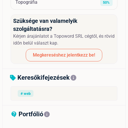
Topográfia
50%
Szüksége van valamelyik
szolgáltatásra?
Kérjen árajánlatot a Topoword SRL cégtől, és rövid
időn belül választ kap.
Megkereséshez jelentkezz be!
Keresőkifejezések
sell
info
# web
Portfólió
contact_support_outline
info