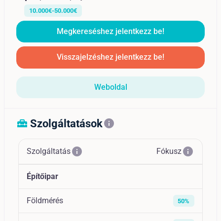
10.000€-50.000€
Megkereséshez jelentkezz be!
Visszajelzéshez jelentkezz be!
Weboldal
Szolgáltatások
home_repair_service
info
info
info
Szolgáltatás
Fókusz
Építőipar
Földmérés
50%