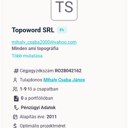
TS
Topoword SRL
5%
mihaly_csaba2000@yahoo.com
Minden ami topográfia
Több mutatása
numbers
Cégjegyzékszám
RO28042162
Tulajdonos
Mihaly Csaba János
1-9
fő a csapatban
task
0
a portfólióban
price_check
Pénzügyi Adatok
Alapítás éve
2011
attach_money
Optimális projektméret