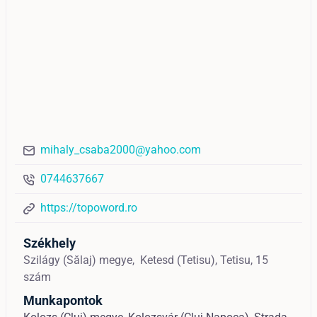
mihaly_csaba2000@yahoo.com
0744637667
https://topoword.ro
Székhely
Szilágy (Sălaj) megye,
Ketesd (Tetisu),
Tetisu, 15
szám
Munkapontok