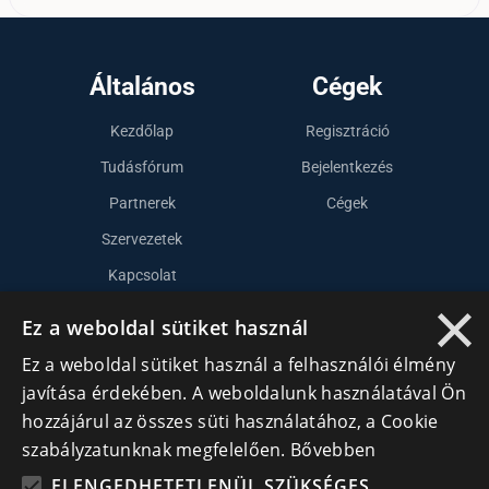
Általános
Cégek
Kezdőlap
Regisztráció
Tudásfórum
Bejelentkezés
Partnerek
Cégek
Szervezetek
Kapcsolat
×
Ez a weboldal sütiket használ
Lépj kapcsolatba velünk
Ez a weboldal sütiket használ a felhasználói élmény
javítása érdekében. A weboldalunk használatával Ön
info@cegek.ro
hozzájárul az összes süti használatához, a Cookie
+40 740 856 970
szabályzatunknak megfelelően.
Bővebben
ELENGEDHETETLENÜL SZÜKSÉGES