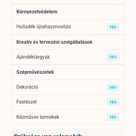
Környezetvédelem
Hulladék újrahasznositás
16%
Kreatív és tervezési szolgáltatások
Ajándéktárgyak
16%
Szépművészetek
Dekoráció
16%
Festészet
16%
Kézműves termékek
16%