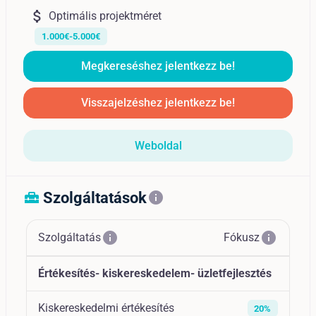
attach_money
Optimális projektméret
1.000€-5.000€
Megkereséshez jelentkezz be!
Visszajelzéshez jelentkezz be!
Weboldal
Szolgáltatások
home_repair_service
info
info
info
Szolgáltatás
Fókusz
Értékesítés- kiskereskedelem- üzletfejlesztés
Kiskereskedelmi értékesítés
20%