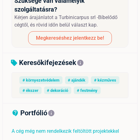
Szüksége van valamelyik
szolgáltatásra?
Kérjen árajánlatot a Turbinicarpus srl -Bíbelődő
cégtől, és rövid időn belül választ kap.
Megkereséshez jelentkezz be!
Keresőkifejezések
sell
info
# környezetvédelem
# ajándék
# kézműves
# ékszer
# dekoráció
# festmény
Portfólió
contact_support_outline
info
A cég még nem rendelkezik feltöltött projektekkel