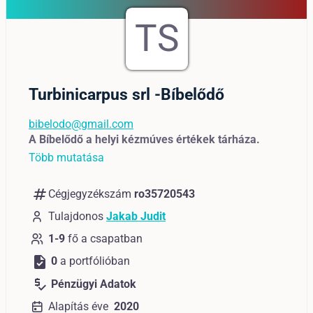
TS
Turbinicarpus srl -Bíbelődő
bibelodo@gmail.com
A Bíbelődő a helyi kézmúves értékek tárháza.
Több mutatása
numbers
Cégjegyzékszám
ro35720543
Tulajdonos
Jakab Judit
1-9
fő a csapatban
task
0
a portfólióban
price_check
Pénzügyi Adatok
Alapítás éve
2020