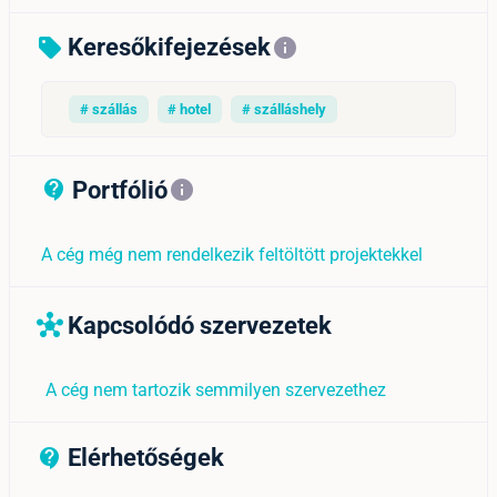
Keresőkifejezések
sell
info
# szállás
# hotel
# szálláshely
Portfólió
contact_support_outline
info
A cég még nem rendelkezik feltöltött projektekkel
Kapcsolódó szervezetek
hub
A cég nem tartozik semmilyen szervezethez
Elérhetőségek
contact_support_outline