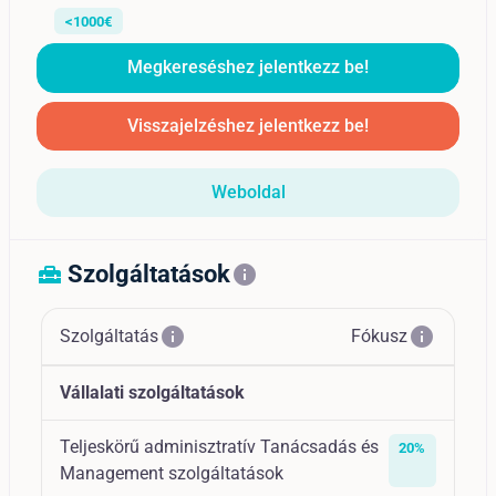
<1000€
Megkereséshez jelentkezz be!
Visszajelzéshez jelentkezz be!
Weboldal
Szolgáltatások
home_repair_service
info
info
info
Szolgáltatás
Fókusz
Vállalati szolgáltatások
Teljeskörű adminisztratív Tanácsadás és
20%
Management szolgáltatások