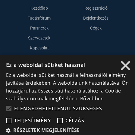
Kezdőlap
Regisztráció
Tudásfórum
Bejelentkezés
Partnerek
Cégek
Szervezetek
Kapcsolat
×
Ez a weboldal sütiket használ
Lépj kapcsolatba velünk
Ez a weboldal sütiket használ a felhasználói élmény
info@cegek.ro
javítása érdekében. A weboldalunk használatával Ön
hozzájárul az összes süti használatához, a Cookie
+40 740 856 970
szabályzatunknak megfelelően.
Bővebben
ELENGEDHETETLENÜL SZÜKSÉGES
TELJESÍTMÉNY
CÉLZÁS
RÉSZLETEK MEGJELENÍTÉSE