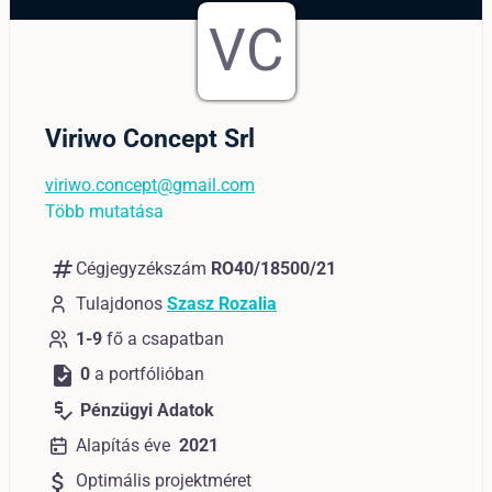
VC
Viriwo Concept Srl
viriwo.concept@gmail.com
Több mutatása
numbers
Cégjegyzékszám
RO40/18500/21
Tulajdonos
Szasz Rozalia
1-9
fő a csapatban
task
0
a portfólióban
price_check
Pénzügyi Adatok
Alapítás éve
2021
attach_money
Optimális projektméret