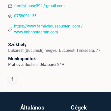
familyhouse392@gmail.com
0758091135
https://www.familyhousebusteni.com /
www.bnbhostadmin.com
Székhely
Bukarest (București) megye,
Bucuresti
Timisoara, 77
Munkapontok
Prahova, Busteni, Urlatoarei 24A
Általános
Cégek