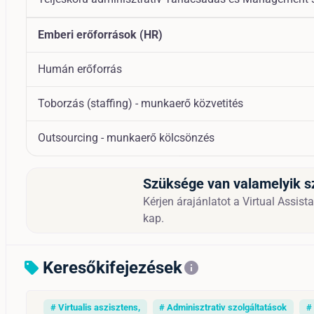
Emberi erőforrások (HR)
Humán erőforrás
Toborzás (staffing) - munkaerő közvetités
Outsourcing - munkaerő kölcsönzés
Szüksége van valamelyik s
Kérjen árajánlatot a Virtual Assista
kap.
Keresőkifejezések
sell
info
# Virtualis aszisztens,
# Adminisztrativ szolgáltatások
#