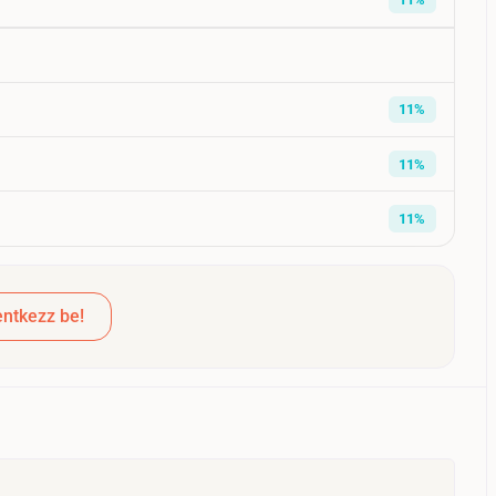
11%
11%
11%
ntkezz be!