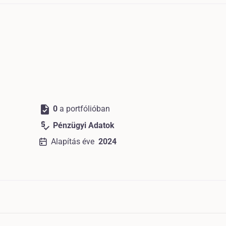
task
0
a portfólióban
price_check
Pénzügyi Adatok
Alapítás éve
2024