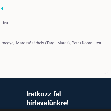
14
adva
) megye,
Marosvásárhely (Targu Mures),
Petru Dobra utca
a
Iratkozz fel
hírlevelünkre!