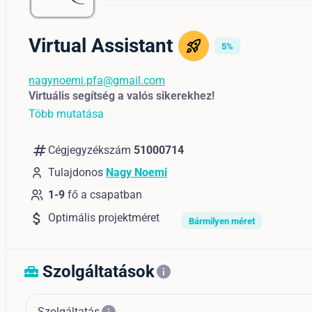
Virtual Assistant
5%
nagynoemi.pfa@gmail.com
Virtuális segítség a valós sikerekhez!
Több mutatása
numbers
Cégjegyzékszám
51000714
Tulajdonos
Nagy Noemi
1-9
fő a csapatban
attach_money
Optimális projektméret
Bármilyen méret
Szolgáltatások
home_repair_service
info
Szolgáltatás