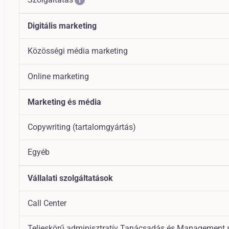
info
Digitális marketing
Közösségi média marketing
Online marketing
Marketing és média
Copywriting (tartalomgyártás)
Egyéb
Vállalati szolgáltatások
Call Center
Teljeskörű adminisztratív Tanácsadás és Management 