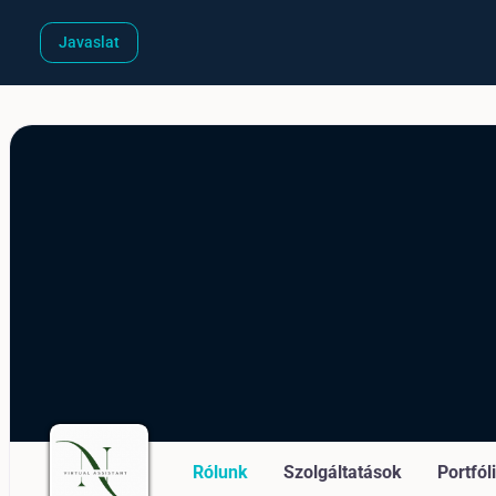
Javaslat
Rólunk
Szolgáltatások
Portfól