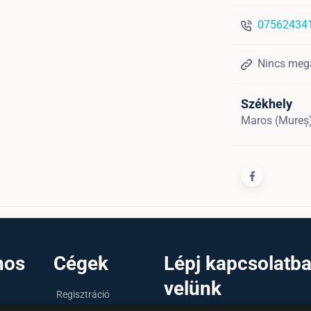
07562434
Nincs meg
Székhely
Maros (Mureș
nos
Cégek
Lépj kapcsolatb
velünk
Regisztráció