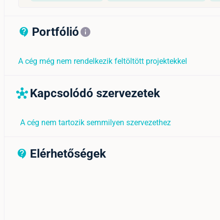
Portfólió
contact_support_outline
info
A cég még nem rendelkezik feltöltött projektekkel
Kapcsolódó szervezetek
hub
A cég nem tartozik semmilyen szervezethez
Elérhetőségek
contact_support_outline