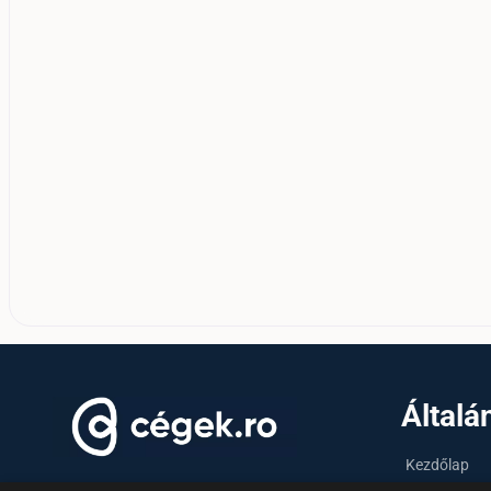
Általá
Kezdőlap