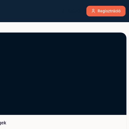
Belépés
Regisztráció
gek