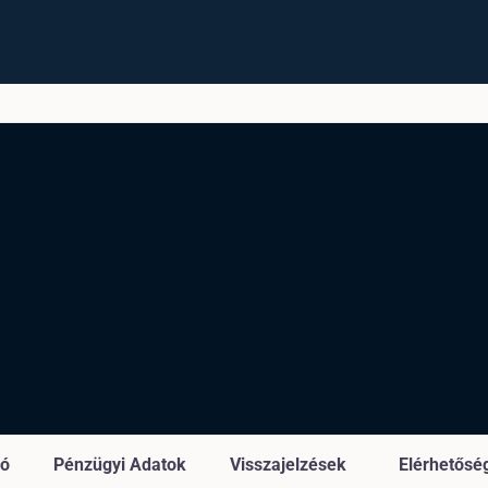
ió
Pénzügyi Adatok
Visszajelzések
Elérhetősé