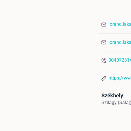
lorand.la
lorand.la
00407231
https://w
Székhely
Szilágy (Săla