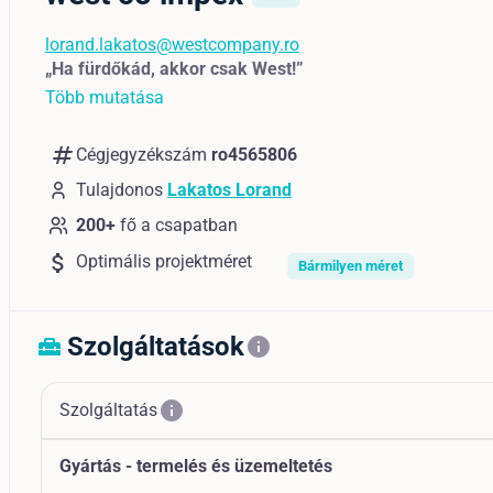
lorand.lakatos@westcompany.ro
„Ha fürdőkád, akkor csak West!”
Több mutatása
numbers
Cégjegyzékszám
ro4565806
Tulajdonos
Lakatos Lorand
200+
fő a csapatban
attach_money
Optimális projektméret
Bármilyen méret
Szolgáltatások
home_repair_service
info
info
Szolgáltatás
Gyártás - termelés és üzemeltetés