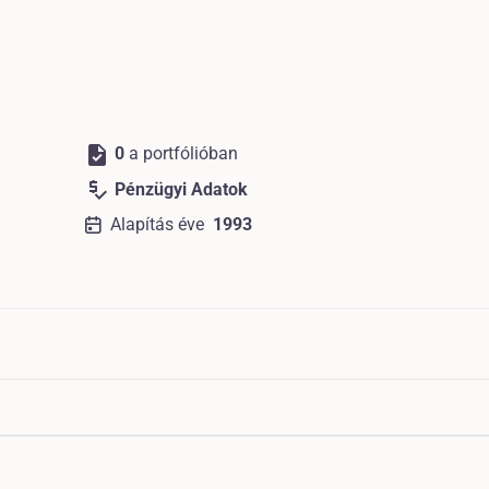
task
0
a portfólióban
price_check
Pénzügyi Adatok
Alapítás éve
1993