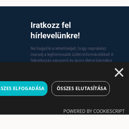
a
Iratkozz fel
hírlevelünkre!
Ne hagyd ki a lehetőséget, hogy naprakész
maradj a legfontosabb üzleti információkkal! A
feliratkozás egyszerű és gyors illetve bármikor
×
leiratkozhatsz, ha úgy döntesz.
Feliratkozás
SSZES ELFOGADÁSA
ÖSSZES ELUTASÍTÁSA
A feliratkozással elfogadom a
Használati
feltételeket és Adatvédelmi szabályzatokat
POWERED BY COOKIESCRIPT
Leiratkozás