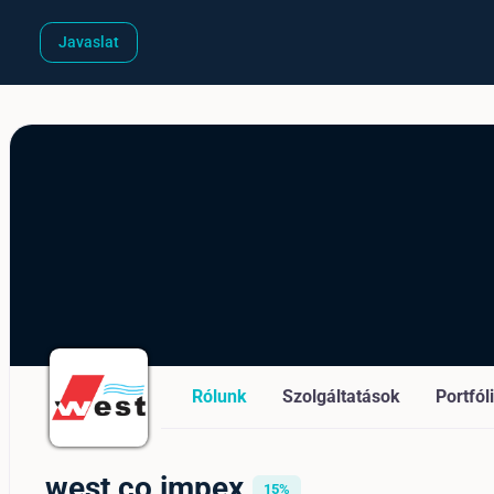
Javaslat
Rólunk
Szolgáltatások
Portfól
west co impex
15%