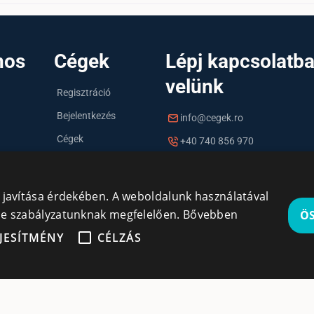
nos
Cégek
Lépj kapcsolatb
velünk
Regisztráció
Bejelentkezés
info@cegek.ro
Cégek
+40 740 856 970
y javítása érdekében. A weboldalunk használatával
kie szabályzatunknak megfelelően.
Bővebben
Ö
JESÍTMÉNY
CÉLZÁS