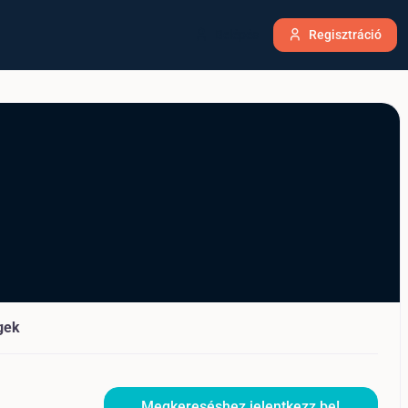
Belépés
Regisztráció
gek
Megkereséshez jelentkezz be!