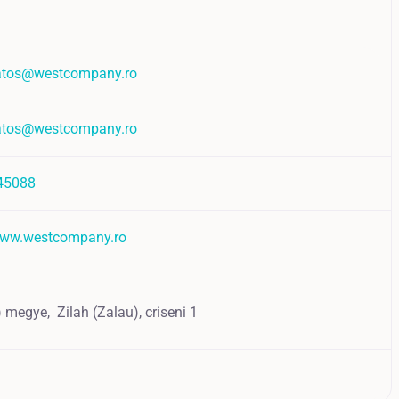
katos@westcompany.ro
katos@westcompany.ro
45088
www.westcompany.ro
j) megye,
Zilah (Zalau),
criseni 1