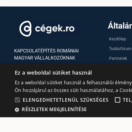
Általá
Kezdőlap
Tudásfórum
KAPCSOLATÉPÍTÉS ROMÁNIAI
MAGYAR VÁLLALKOZÓKNAK
Partnerek
Szervezetek
Ez a weboldal sütiket használ
Kapcsolat
Adatvédelmi irányelvek
Ez a weboldal sütiket használ a felhasználói élmén
cookie
Ön hozzájárul az összes süti használatához, a Coo
Süti (Cookie) szabályzat
ELENGEDHETETLENÜL SZÜKSÉGES
TEL
RÉSZLETEK MEGJELENÍTÉSE
© All rights reserved | Cégek.ro