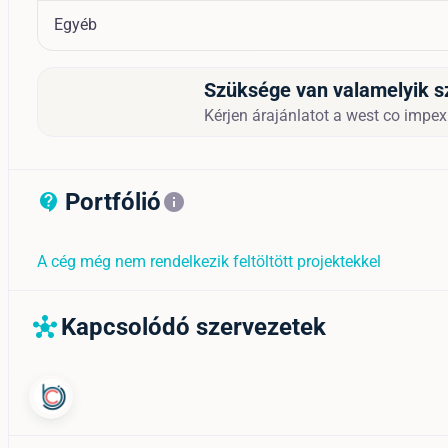
Egyéb
Szüksége van valamelyik s
Kérjen árajánlatot a west co impex 
Portfólió
contact_support_outline
info
A cég még nem rendelkezik feltöltött projektekkel
Kapcsolódó szervezetek
hub