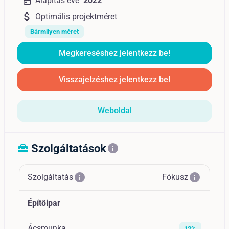
Alapítás éve
2022
attach_money
Optimális projektméret
Bármilyen méret
Megkereséshez jelentkezz be!
Visszajelzéshez jelentkezz be!
Weboldal
Szolgáltatások
home_repair_service
info
info
info
Szolgáltatás
Fókusz
Építőipar
Ácsmunka
12%