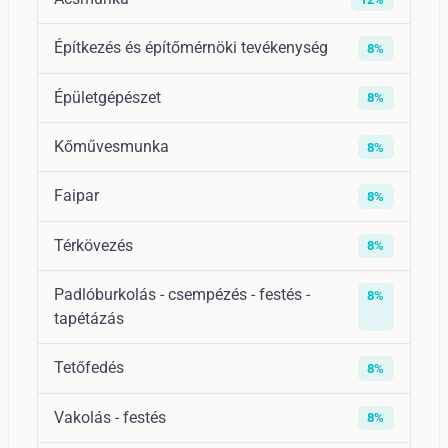
Építkezés és építőmérnöki tevékenység
8%
Épületgépészet
8%
Kőművesmunka
8%
Faipar
8%
Térkövezés
8%
Padlóburkolás - csempézés - festés -
8%
tapétázás
Tetőfedés
8%
Vakolás - festés
8%