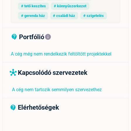
# tető keszites
# könnyűszerkezet
# gerenda ház
# családi ház
# szigetelés
Portfólió
contact_support_outline
info
A cég még nem rendelkezik feltöltött projektekkel
Kapcsolódó szervezetek
hub
A cég nem tartozik semmilyen szervezethez
Elérhetőségek
contact_support_outline