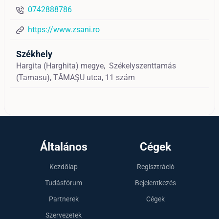
0742888786
https://www.zsani.ro
Székhely
Hargita (Harghita) megye,
Székelyszenttamás
(Tamasu),
TĂMAŞU utca, 11 szám
Általános
Cégek
Kezdőlap
Regisztráció
Tudásfórum
Bejelentkezés
Partnerek
Cégek
Szervezetek