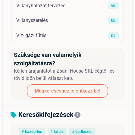
Villanyhálozat tervezés
8%
Villanyszerelés
8%
Víz- gáz- fűtés
8%
Szüksége van valamelyik
szolgáltatásra?
Kérjen árajánlatot a Zsani House SRL cégtől, és
rövid időn belül választ kap.
Megkereséshez jelentkezz be!
Keresőkifejezések
sell
info
# házépítés
# fahàz
# építkezés