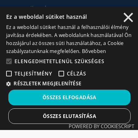
×
Kapcsolat
Ez a weboldal sütiket használ
Ez a weboldal sütiket használ a felhasználói élmény
Lépj kapcsolatba velünk
javítása érdekében. A weboldalunk használatával Ön
info@cegek.ro
hozzájárul az összes süti használatához, a Cookie
szabályzatunknak megfelelően.
Bővebben
+40 740 856 970
ELENGEDHETETLENÜL SZÜKSÉGES
TELJESÍTMÉNY
CÉLZÁS
RÉSZLETEK MEGJELENÍTÉSE
Iratkozz fel hírlevelünkre!
ÖSSZES ELFOGADÁSA
Ne hagyd ki a lehetőséget, hogy naprakész maradj a
ÖSSZES ELUTASÍTÁSA
legfontosabb üzleti információkkal! A feliratkozás
egyszerű és gyors illetve bármikor leiratkozhatsz, ha úgy
POWERED BY COOKIESCRIPT
döntesz.