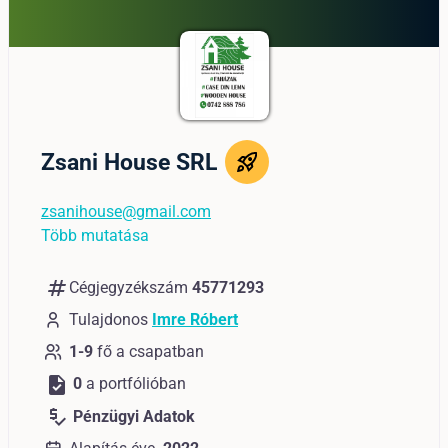
Zsani House SRL
zsanihouse@gmail.com
Több mutatása
numbers
Cégjegyzékszám
45771293
Tulajdonos
Imre Róbert
1-9
fő a csapatban
task
0
a portfólióban
price_check
Pénzügyi Adatok