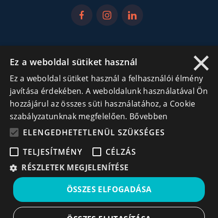
×
Iratkozz fel hírlevelünkre!
Ez a weboldal sütiket használ
Ne hagyd ki a lehetőséget, hogy naprakész maradj a
Ez a weboldal sütiket használ a felhasználói élmény
legfontosabb üzleti információkkal! A feliratkozás
javítása érdekében. A weboldalunk használatával Ön
egyszerű és gyors illetve bármikor leiratkozhatsz, ha úgy
hozzájárul az összes süti használatához, a Cookie
döntesz.
szabályzatunknak megfelelően.
Bővebben
ELENGEDHETETLENÜL SZÜKSÉGES
Feliratkozás
TELJESÍTMÉNY
CÉLZÁS
A feliratkozással elfogadom a
Használati feltételeket
RÉSZLETEK MEGJELENÍTÉSE
és Adatvédelmi szabályzatokat
Leiratkozás
ÖSSZES ELFOGADÁSA
© All rights reserved | Cégek.ro
Designed & Developed by
Prisma Solutions