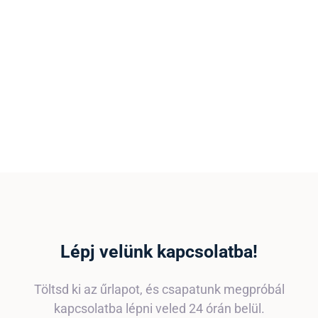
Releváns Visszajelzések
Visszajelzések értéke és száma a legmeghatáro
cégek listázásánál.
Ellenőrzött Adatbázis
Minden adat, információ és visszajelzés ellenőrz
csapata által.
Lépj velünk kapcsolatba!
Töltsd ki az űrlapot, és csapatunk megpróbál
kapcsolatba lépni veled 24 órán belül.