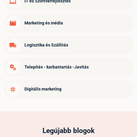
computer
IT és Szoftverfejlesztés
movie
Marketing és média
local_shipping
Logisztika és Szállitás
miscellaneous_services
Telepítés - karbantartás -Javítás
tag
Digitális marketing
Legújabb blogok