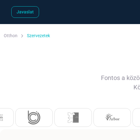
Javaslat
Otthon
Szervezetek
Fontos a közö
Kö