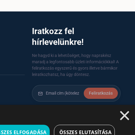
a
Iratkozz fel
hírlevelünkre!
Ne hagyd ki a lehetőséget, hogy naprakész
maradj a legfontosabb üzleti információkkal! A
feliratkozás egyszerű és gyors illetve bármikor
leiratkozhatsz, ha úgy döntesz.
Feliratkozás
×
A feliratkozással elfogadom a
Használati
feltételeket és Adatvédelmi szabályzatokat
Leiratkozás
SSZES ELFOGADÁSA
ÖSSZES ELUTASÍTÁSA