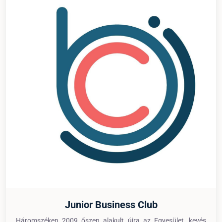
Junior Business Club
Háromszéken 2009 őszen alakult újra az Egyesület, kevés