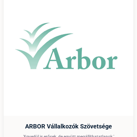
ARBOR Vállalkozók Szövetsége
'Egyedül is erősek, de együtt megállíthatatlanok.'