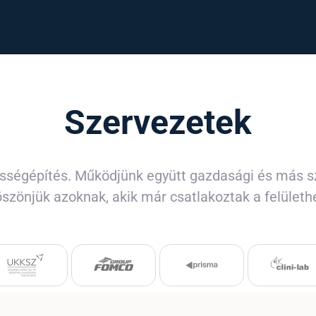
Szervezetek
sségépítés. Működjünk együtt gazdasági és más s
szönjük azoknak, akik már csatlakoztak a felületh