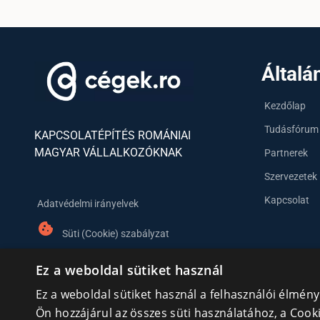
Általá
Kezdőlap
Tudásfórum
KAPCSOLATÉPÍTÉS ROMÁNIAI
MAGYAR VÁLLALKOZÓKNAK
Partnerek
Szervezetek
Kapcsolat
Adatvédelmi irányelvek
cookie
Süti (Cookie) szabályzat
Ez a weboldal sütiket használ
Ez a weboldal sütiket használ a felhasználói élmén
Ön hozzájárul az összes süti használatához, a Coo