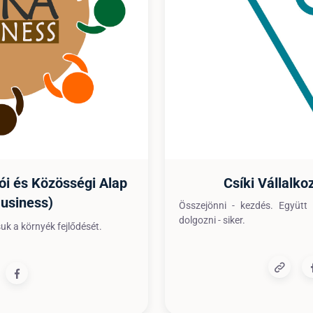
ói és Közösségi Alap
Csíki Vállalko
usiness)
Összejönni - kezdés. Együtt 
dolgozni - siker.
uk a környék fejlődését.