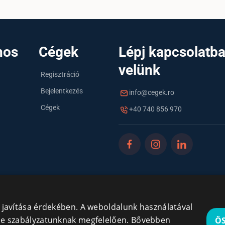
nos
Cégek
Lépj kapcsolatb
velünk
Regisztráció
Bejelentkezés
info@cegek.ro
Cégek
+40 740 856 970
y javítása érdekében. A weboldalunk használatával
kie szabályzatunknak megfelelően.
Bővebben
Ö