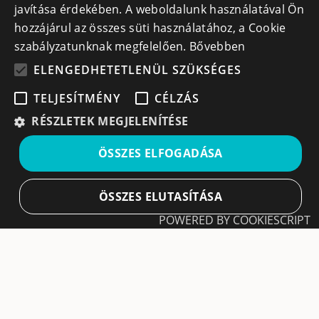
javítása érdekében. A weboldalunk használatával Ön
+40 740 856 970
hozzájárul az összes süti használatához, a Cookie
szabályzatunknak megfelelően.
Bővebben
ELENGEDHETETLENÜL SZÜKSÉGES
TELJESÍTMÉNY
CÉLZÁS
Iratkozz fel hírlevelünkre!
RÉSZLETEK MEGJELENÍTÉSE
Ne hagyd ki a lehetőséget, hogy naprakész maradj a
ÖSSZES ELFOGADÁSA
legfontosabb üzleti információkkal! A feliratkozás
egyszerű és gyors illetve bármikor leiratkozhatsz, ha úgy
döntesz.
ÖSSZES ELUTASÍTÁSA
POWERED BY COOKIESCRIPT
Feliratkozás
Elengedhetetlenül szükséges
Teljesítmény
A feliratkozással elfogadom a
Használati feltételeket
és Adatvédelmi szabályzatokat
Célzás
Leiratkozás