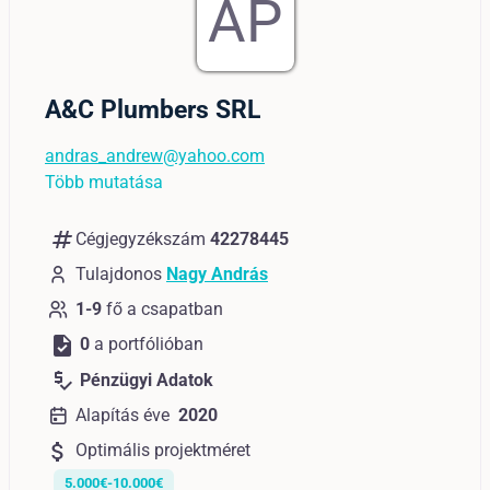
AP
A&C Plumbers SRL
andras_andrew@yahoo.com
Több mutatása
numbers
Cégjegyzékszám
42278445
Tulajdonos
Nagy András
1-9
fő a csapatban
task
0
a portfólióban
price_check
Pénzügyi Adatok
Alapítás éve
2020
attach_money
Optimális projektméret
5.000€-10.000€