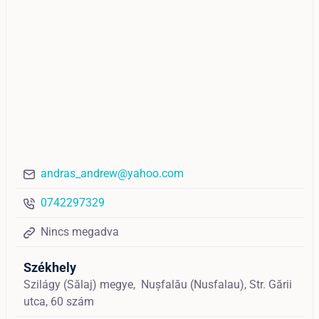
andras_andrew@yahoo.com
0742297329
Nincs megadva
Székhely
Szilágy (Sălaj) megye,
Nușfalău (Nusfalau),
Str. Gării
utca, 60 szám