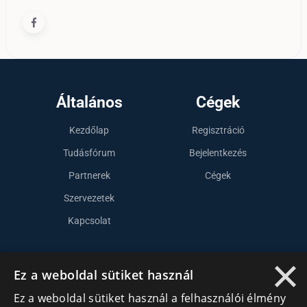
Általános
Cégek
Kezdőlap
Regisztráció
Tudásfórum
Bejelentkezés
Partnerek
Cégek
Szervezetek
Kapcsolat
×
Lépj kapcsolatba velünk
Ez a weboldal sütiket használ
Ez a weboldal sütiket használ a felhasználói élmény
info@cegek.ro