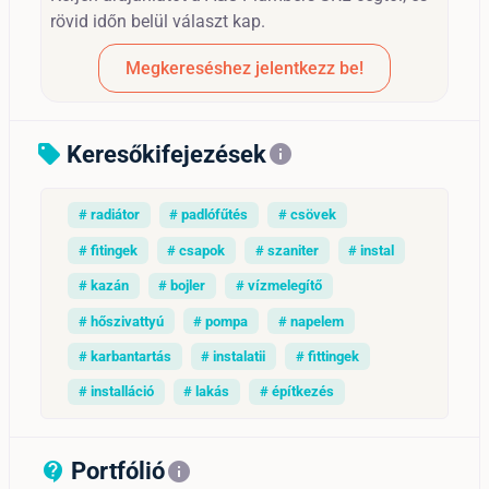
rövid időn belül választ kap.
Megkereséshez jelentkezz be!
Keresőkifejezések
sell
info
# radiátor
# padlófűtés
# csövek
# fitingek
# csapok
# szaniter
# instal
# kazán
# bojler
# vízmelegítő
# hőszivattyú
# pompa
# napelem
# karbantartás
# instalatii
# fittingek
# installáció
# lakás
# építkezés
Portfólió
contact_support_outline
info