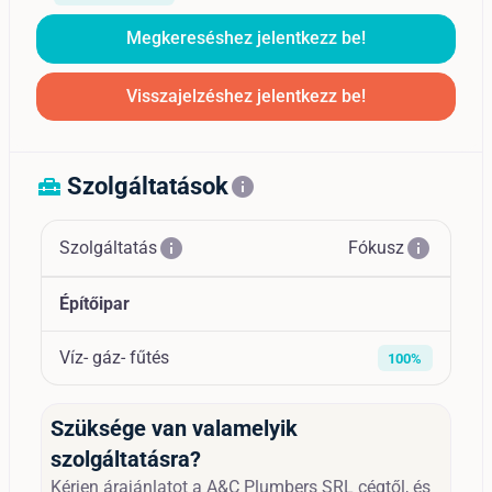
Megkereséshez jelentkezz be!
Visszajelzéshez jelentkezz be!
Szolgáltatások
home_repair_service
info
info
info
Szolgáltatás
Fókusz
Építőipar
Víz- gáz- fűtés
100%
Szüksége van valamelyik
szolgáltatásra?
Kérjen árajánlatot a A&C Plumbers SRL cégtől, és