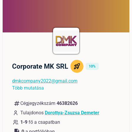
Corporate MK SRL
10%
dmkcompany2022@gmail.com
Több mutatása
numbers
Cégjegyzékszám
46382626
Tulajdonos
Dorottya-Zsuzsa Demeter
1-9
fő a csapatban
task
0
a portfólióban