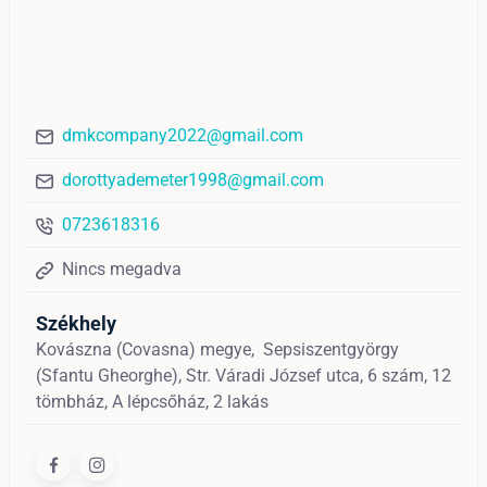
dmkcompany2022@gmail.com
dorottyademeter1998@gmail.com
0723618316
Nincs megadva
Székhely
Kovászna (Covasna) megye,
Sepsiszentgyörgy
(Sfantu Gheorghe),
Str. Váradi József utca, 6 szám, 12
tömbház, A lépcsőház, 2 lakás