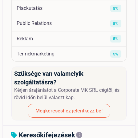
Piackutatás
5%
Public Relations
5%
Reklám
5%
Termékmarketing
5%
Szüksége van valamelyik
szolgáltatásra?
Kérjen árajánlatot a Corporate MK SRL cégtől, és
rövid időn belül választ kap.
Megkereséshez jelentkezz be!
Keresőkifejezések
sell
info