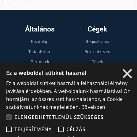
Általános
Cégek
Kezdőlap
Regisztráció
Tudásfórum
Bejelentkezés
Partnerek
Cégek
×
Ez a weboldal sütiket használ
Szervezetek
Kapcsolat
Ez a weboldal sütiket használ a felhasználói élmény
javítása érdekében. A weboldalunk használatával Ön
hozzájárul az összes süti használatához, a Cookie
Lépj kapcsolatba velünk
szabályzatunknak megfelelően.
Bővebben
info@cegek.ro
ELENGEDHETETLENÜL SZÜKSÉGES
+40 740 856 970
TELJESÍTMÉNY
CÉLZÁS