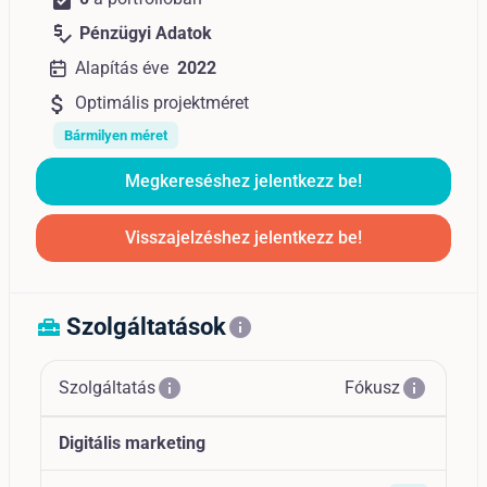
price_check
Pénzügyi Adatok
Alapítás éve
2022
attach_money
Optimális projektméret
Bármilyen méret
Megkereséshez jelentkezz be!
Visszajelzéshez jelentkezz be!
Szolgáltatások
home_repair_service
info
info
info
Szolgáltatás
Fókusz
Digitális marketing