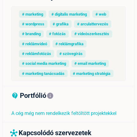
# marketing
# digitalis marketing
# web
# wordpress
# grafika
# arculattervezés
# branding
# fotózás
# videószerkesztés
# reklámvideó
# reklámgrafika
# reklámfotózás
# szövegírás
# social media marketing
# email marketing
# marketing tanácsadás
# marketing stratégia
Portfólió
contact_support_outline
info
A cég még nem rendelkezik feltöltött projektekkel
Kapcsolódó szervezetek
hub