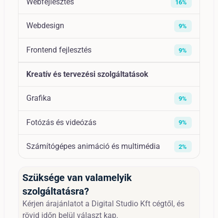
Webfejlesztés
16%
Webdesign
9%
Frontend fejlesztés
9%
Kreatív és tervezési szolgáltatások
Grafika
9%
Fotózás és videózás
9%
Számítógépes animáció és multimédia
2%
Szüksége van valamelyik
szolgáltatásra?
Kérjen árajánlatot a Digital Studio Kft cégtől, és
rövid időn belül választ kap.