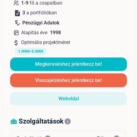
1-9
fő a csapatban
task
3
a portfólióban
price_check
Pénzügyi Adatok
Alapítás éve
1998
attach_money
Optimális projektméret
1.000€-5.000€
Megkereséshez jelentkezz be!
Visszajelzéshez jelentkezz be!
Weboldal
Szolgáltatások
home_repair_service
info