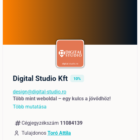
Digital Studio Kft
10%
design@digital-studio.ro
Több mint weboldal – egy kulcs a jövődhöz!
Több mutatása
numbers
Cégjegyzékszám
11084139
Tulajdonos
Toró Attila