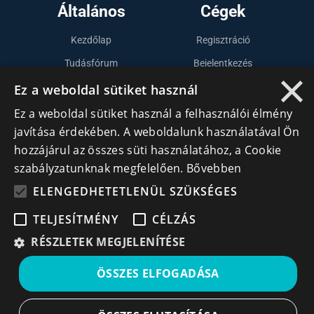
Általános
Cégek
Kezdőlap
Regisztráció
Tudásfórum
Bejelentkezés
×
Partnerek
Cégek
Ez a weboldal sütiket használ
Szervezetek
Ez a weboldal sütiket használ a felhasználói élmény
javítása érdekében. A weboldalunk használatával Ön
Kapcsolat
hozzájárul az összes süti használatához, a Cookie
szabályzatunknak megfelelően.
Bővebben
Lépj kapcsolatba velünk
ELENGEDHETETLENÜL SZÜKSÉGES
info@cegek.ro
TELJESÍTMÉNY
CÉLZÁS
+40 740 856 970
RÉSZLETEK MEGJELENÍTÉSE
ÖSSZES ELFOGADÁSA