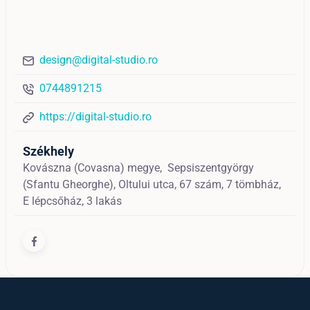
design@digital-studio.ro
0744891215
https://digital-studio.ro
Székhely
Kovászna (Covasna) megye,
Sepsiszentgyörgy
(Sfantu Gheorghe),
Oltului utca, 67 szám, 7 tömbház,
E lépcsőház, 3 lakás