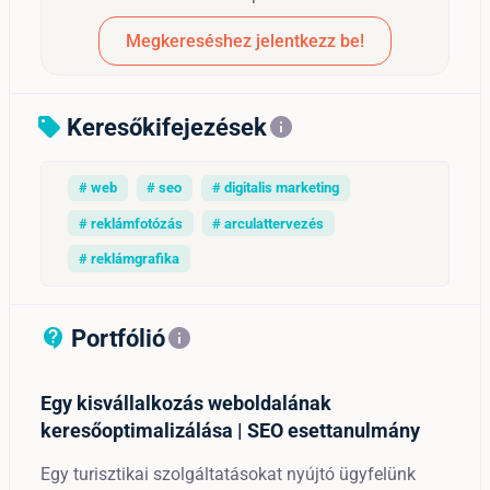
Megkereséshez jelentkezz be!
Keresőkifejezések
sell
info
# web
# seo
# digitalis marketing
# reklámfotózás
# arculattervezés
# reklámgrafika
Portfólió
contact_support_outline
info
Egy kisvállalkozás weboldalának
keresőoptimalizálása | SEO esettanulmány
Egy turisztikai szolgáltatásokat nyújtó ügyfelünk