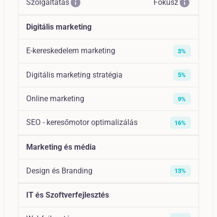
info
info
Szolgáltatás
Fókusz
Digitális marketing
E-kereskedelem marketing
3%
Digitális marketing stratégia
5%
Online marketing
9%
SEO - keresőmotor optimalizálás
16%
Marketing és média
Design és Branding
13%
IT és Szoftverfejlesztés