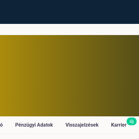
Új
ió
Pénzügyi Adatok
Visszajelzések
Karrier