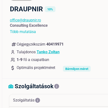
DRAUPNIR
10%
office@draupnir.ro
Consulting Excellence
Több mutatása
numbers
Cégjegyzékszám
40419971
Tulajdonos
Tanko Zoltan
1-9
fő a csapatban
attach_money
Optimális projektméret
Bármilyen méret
Szolgáltatások
home_repair_service
info
info
Szolgáltatás