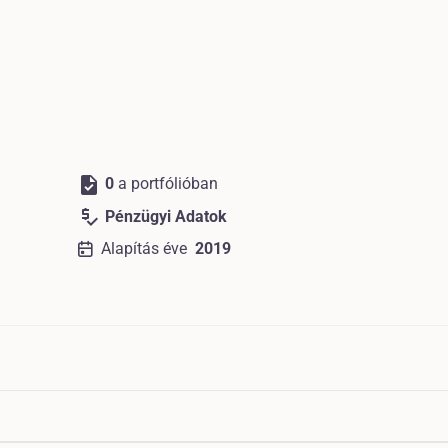
task
0
a portfólióban
price_check
Pénzügyi Adatok
Alapítás éve
2019