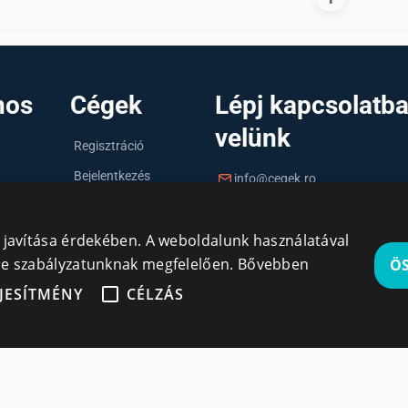
nos
Cégek
Lépj kapcsolatb
velünk
Regisztráció
Bejelentkezés
info@cegek.ro
Cégek
+40 740 856 970
y javítása érdekében. A weboldalunk használatával
kie szabályzatunknak megfelelően.
Bővebben
Ö
JESÍTMÉNY
CÉLZÁS
gedhetetlenül szükséges
Teljesítmény
Célzás