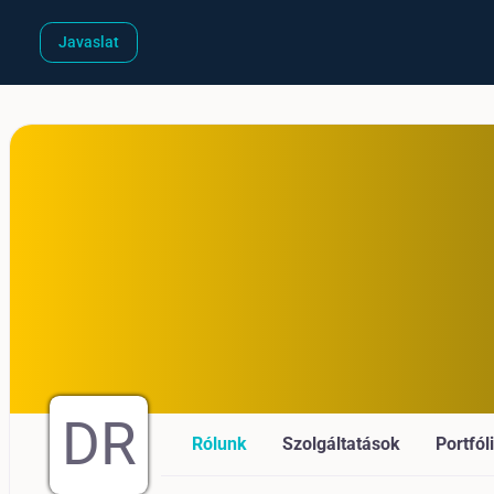
Javaslat
DR
Rólunk
Szolgáltatások
Portfól