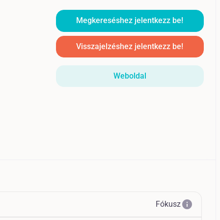
Megkereséshez jelentkezz be!
Visszajelzéshez jelentkezz be!
Weboldal
info
Fókusz