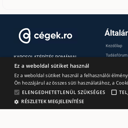
Általá
Kezdőlap
Tudásfórum
KAPCSOLATÉPÍTÉS ROMÁNIAI
MAGYAR VÁLLALKOZÓKNAK
Partnerek
Ez a weboldal sütiket használ
Szervezetek
Ez a weboldal sütiket használ a felhasználói élmén
Ön hozzájárul az összes süti használatához, a Coo
Kapcsolat
Adatvédelmi irányelvek
ELENGEDHETETLENÜL SZÜKSÉGES
TEL
cookie
Süti (Cookie) szabályzat
RÉSZLETEK MEGJELENÍTÉSE
Elen