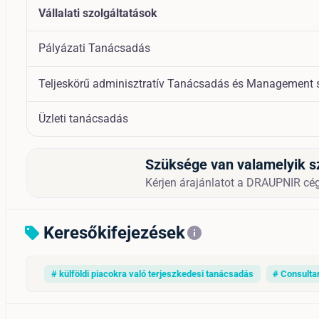
Vállalati szolgáltatások
Pályázati Tanácsadás
Teljeskörű adminisztratív Tanácsadás és Management 
Üzleti tanácsadás
Szüksége van valamelyik s
Kérjen árajánlatot a DRAUPNIR cégtő
Keresőkifejezések
sell
info
# külföldi piacokra való terjeszkedesi tanácsadás
# Consultan