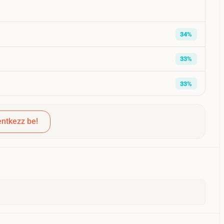
34%
33%
33%
ntkezz be!