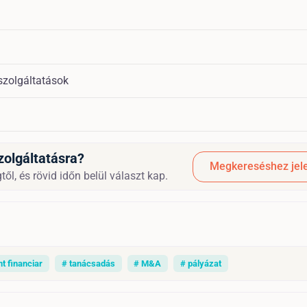
szolgáltatások
zolgáltatásra?
Megkereséshez jele
l, és rövid időn belül választ kap.
t financiar
# tanácsadás
# M&A
# pályázat