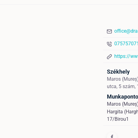
office@dra
07575707
https://ww
Székhely
Maros (Mureș
utca, 5 szám, 
Munkapont
Maros (Mureș)
Hargita (Hargh
17/Birou1