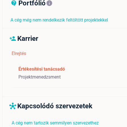
Portfólió
contact_support_outline
info
A cég még nem rendelkezik feltöltött projektekkel
Karrier
person_add
Elrejtés
Értékesítési tanácsadó
Projektmenedzsment
Kapcsolódó szervezetek
hub
A cég nem tartozik semmilyen szervezethez