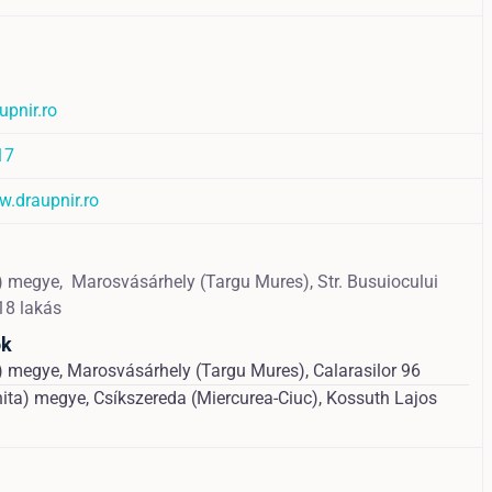
upnir.ro
17
w.draupnir.ro
) megye,
Marosvásárhely (Targu Mures),
Str. Busuiocului
18 lakás
ok
 megye, Marosvásárhely (Targu Mures), Calarasilor 96
ita) megye, Csíkszereda (Miercurea-Ciuc), Kossuth Lajos