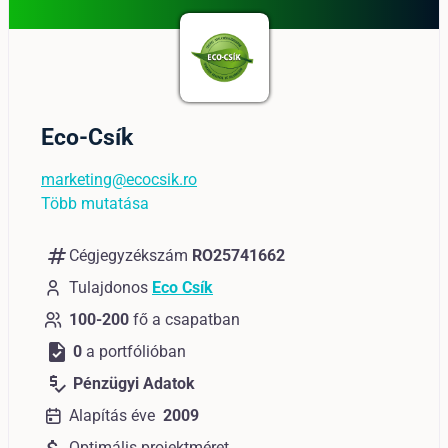
Eco-Csík
marketing@ecocsik.ro
Több mutatása
numbers
Cégjegyzékszám
RO25741662
Tulajdonos
Eco Csík
100-200
fő a csapatban
task
0
a portfólióban
price_check
Pénzügyi Adatok
Alapítás éve
2009
Optimális projektméret