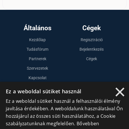
Általános
Cégek
Kezdőlap
Regisztráció
Tudásfórum
Bejelentkezés
Partnerek
Cégek
Szervezetek
Kapcsolat
×
Ez a weboldal sütiket használ
Lépj kapcsolatba velünk
Ez a weboldal sütiket használ a felhasználói élmény
javítása érdekében. A weboldalunk használatával Ön
info@cegek.ro
hozzájárul az összes süti használatához, a Cookie
+40 740 856 970
szabályzatunknak megfelelően.
Bővebben