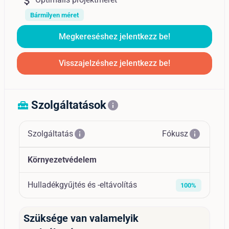
attach_money
Bármilyen méret
Megkereséshez jelentkezz be!
Visszajelzéshez jelentkezz be!
Szolgáltatások
home_repair_service
info
info
info
Szolgáltatás
Fókusz
Környezetvédelem
Hulladékgyűjtés és -eltávolítás
100%
Szüksége van valamelyik