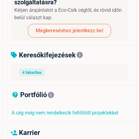
szolgáltatásra?
Kérjen árajánlatot a Eco-Csík cégtől, és rövid időn
belül választ kap.
Megkereséshez jelentkezz be!
Keresőkifejezések
sell
info
# takaritas
Portfólió
contact_support_outline
info
A cég még nem rendelkezik feltöltött projektekkel
Karrier
person_add