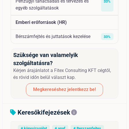
Pénzügyi tanácsadás és tervezés és
33%
egyéb szolgáltatások
Emberi erőforrások (HR)
Bérszámfejtés és juttatások kezelése
33%
Szüksége van valamelyik
szolgáltatásra?
Kérjen árajánlatot a Fitex Consulting KFT cégtől,
és rövid időn belül választ kap.
Megkereséshez jelentkezz be!
Keresőkifejezések
sell
info
# könyvizsgálat
# anaf
# Berszamfejtes