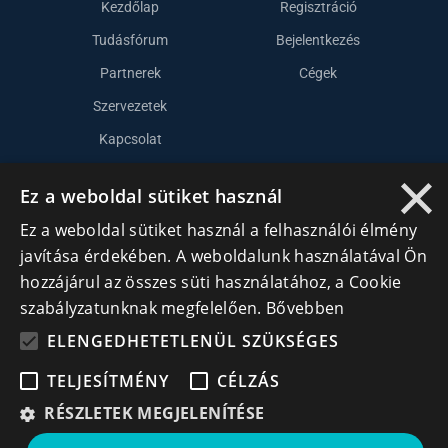
Kezdőlap
Regisztráció
Tudásfórum
Bejelentkezés
Partnerek
Cégek
Szervezetek
Kapcsolat
×
Ez a weboldal sütiket használ
Lépj kapcsolatba velünk
Ez a weboldal sütiket használ a felhasználói élmény
info@cegek.ro
javítása érdekében. A weboldalunk használatával Ön
hozzájárul az összes süti használatához, a Cookie
+40 740 856 970
szabályzatunknak megfelelően.
Bővebben
ELENGEDHETETLENÜL SZÜKSÉGES
TELJESÍTMÉNY
CÉLZÁS
RÉSZLETEK MEGJELENÍTÉSE
Iratkozz fel hírlevelünkre!