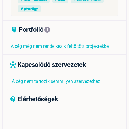
# pénzügy
Portfólió
contact_support_outline
info
A cég még nem rendelkezik feltöltött projektekkel
Kapcsolódó szervezetek
hub
A cég nem tartozik semmilyen szervezethez
Elérhetőségek
contact_support_outline