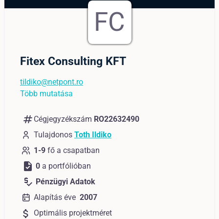
FC
Fitex Consulting KFT
tildiko@netpont.ro
Több mutatása
numbers
Cégjegyzékszám
RO22632490
Tulajdonos
Toth Ildiko
1-9
fő a csapatban
task
0
a portfólióban
price_check
Pénzügyi Adatok
Alapítás éve
2007
attach_money
Optimális projektméret