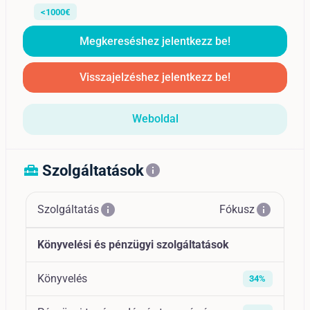
<1000€
Megkereséshez jelentkezz be!
Visszajelzéshez jelentkezz be!
Weboldal
Szolgáltatások
home_repair_service
info
info
info
Szolgáltatás
Fókusz
Könyvelési és pénzügyi szolgáltatások
Könyvelés
34%