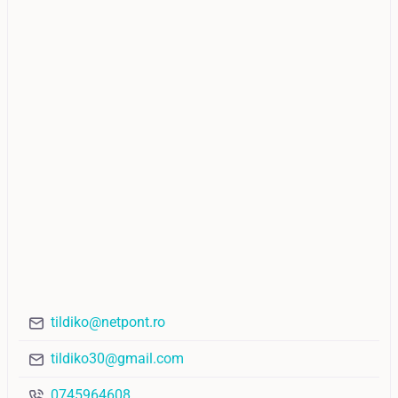
tildiko@netpont.ro
tildiko30@gmail.com
0745964608