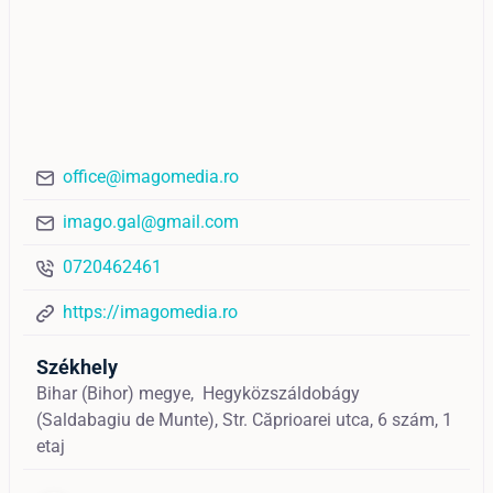
office@imagomedia.ro
imago.gal@gmail.com
0720462461
https://imagomedia.ro
Székhely
Bihar (Bihor) megye,
Hegyközszáldobágy
(Saldabagiu de Munte),
Str. Căprioarei utca, 6 szám, 1
etaj