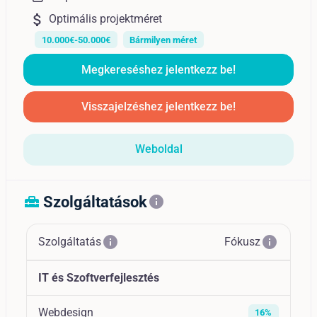
attach_money
Optimális projektméret
10.000€-50.000€
Bármilyen méret
Megkereséshez jelentkezz be!
Visszajelzéshez jelentkezz be!
Weboldal
Szolgáltatások
home_repair_service
info
info
info
Szolgáltatás
Fókusz
IT és Szoftverfejlesztés
Webdesign
16%