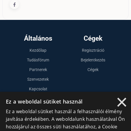
Általános
Cégek
Kezdőlap
Regisztráció
Tudásfórum
Bejelentkezés
Partnerek
Cégek
Szervezetek
Kapcsolat
×
Ez a weboldal sütiket használ
Lépj kapcsolatba velünk
Ez a weboldal sütiket használ a felhasználói élmény
javítása érdekében. A weboldalunk használatával Ön
info@cegek.ro
hozzájárul az összes süti használatához, a Cookie