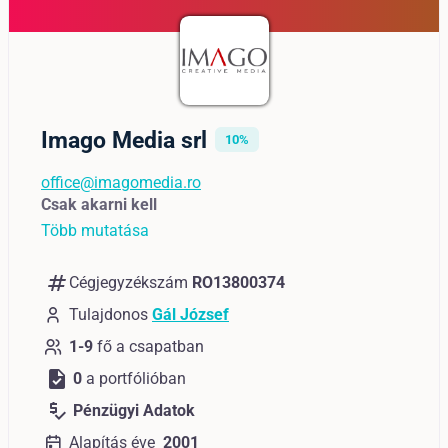
Imago Media srl
10%
office@imagomedia.ro
Csak akarni kell
Több mutatása
numbers
Cégjegyzékszám
RO13800374
Tulajdonos
Gál József
1-9
fő a csapatban
task
0
a portfólióban
price_check
Pénzügyi Adatok
Alapítás éve
2001