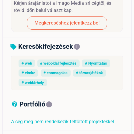
Kérjen árajánlatot a Imago Media srl cégtől, és
rövid időn belül választ kap.
Megkereséshez jelentkezz be!
Keresőkifejezések
sell
info
# web
# weboldal fejlesztés
# Nyomtatás
# cimke
# csomagolas
# társasjátékok
# webtárhely
Portfólió
contact_support_outline
info
A cég még nem rendelkezik feltöltött projektekkel