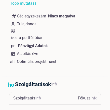
Több mutatása
numbers
Cégjegyzékszám
Nincs megadva
Tulajdonos
a portfólióban
tas
k
pri
Pénzügyi Adatok
ce_
Alapítás éve
ch
Optimális projektméret
att
eck
ac
h_
mo
Szolgáltatások
home_repair_service
info
ne
y
Szolgáltatás
info
Fókusz
info