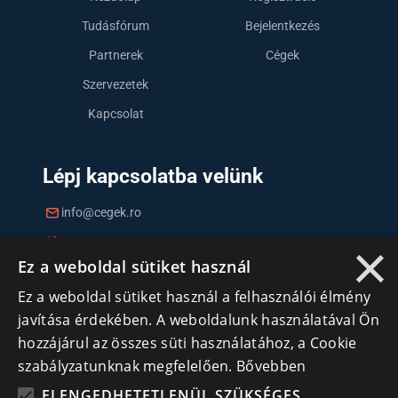
Tudásfórum
Bejelentkezés
Partnerek
Cégek
Szervezetek
Kapcsolat
Lépj kapcsolatba velünk
info@cegek.ro
×
+40 740 856 970
Ez a weboldal sütiket használ
Ez a weboldal sütiket használ a felhasználói élmény
javítása érdekében. A weboldalunk használatával Ön
hozzájárul az összes süti használatához, a Cookie
szabályzatunknak megfelelően.
Bővebben
Iratkozz fel hírlevelünkre!
ELENGEDHETETLENÜL SZÜKSÉGES