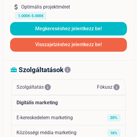
attach_money
Optimális projektméret
1.000€-5.000€
Megkereséshez jelentkezz be!
Visszajelzéshez jelentkezz be!
Szolgáltatások
home_repair_service
info
info
info
Szolgáltatás
Fókusz
Digitális marketing
E-kereskedelem marketing
20%
Közösségi média marketing
16%