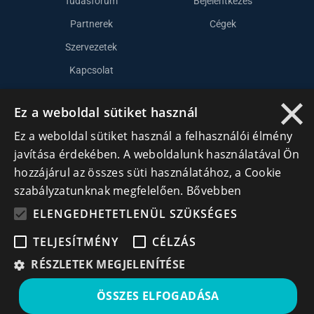
Tudásfórum
Bejelentkezés
Partnerek
Cégek
Szervezetek
Kapcsolat
×
Ez a weboldal sütiket használ
Lépj kapcsolatba velünk
Ez a weboldal sütiket használ a felhasználói élmény
info@cegek.ro
javítása érdekében. A weboldalunk használatával Ön
hozzájárul az összes süti használatához, a Cookie
+40 740 856 970
szabályzatunknak megfelelően.
Bővebben
ELENGEDHETETLENÜL SZÜKSÉGES
TELJESÍTMÉNY
CÉLZÁS
RÉSZLETEK MEGJELENÍTÉSE
Iratkozz fel hírlevelünkre!
ÖSSZES ELFOGADÁSA
Ne hagyd ki a lehetőséget, hogy naprakész maradj a