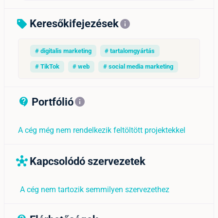
Keresőkifejezések
sell
info
# digitalis marketing
# tartalomgyártás
# TikTok
# web
# social media marketing
Portfólió
contact_support_outline
info
A cég még nem rendelkezik feltöltött projektekkel
Kapcsolódó szervezetek
hub
A cég nem tartozik semmilyen szervezethez