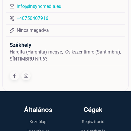
info@insyncmedia.eu
+40750407916
Nincs megadva
Székhely
Hargita (Harghita) megye,
Csíkszentimre (Santimbru),
SÎNTIMBRU NR.63
Általános
Cégek
Kezdőlap
Regisztráció