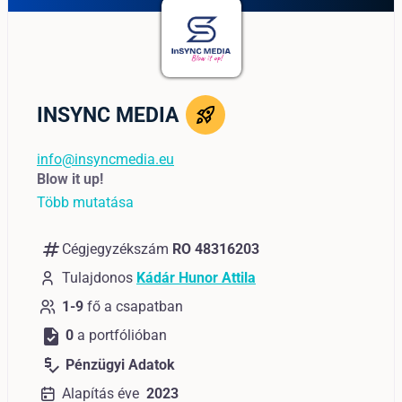
INSYNC MEDIA
info@insyncmedia.eu
Blow it up!
Több mutatása
numbers
Cégjegyzékszám
RO 48316203
Tulajdonos
Kádár Hunor Attila
1-9
fő a csapatban
task
0
a portfólióban
price_check
Pénzügyi Adatok
Alapítás éve
2023