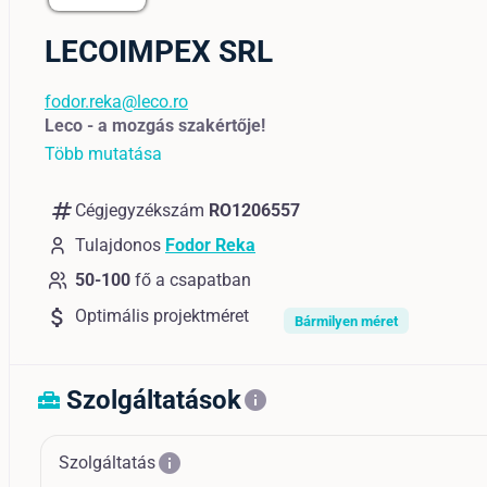
LECOIMPEX SRL
fodor.reka@leco.ro
Leco - a mozgás szakértője!
Több mutatása
numbers
Cégjegyzékszám
RO1206557
Tulajdonos
Fodor Reka
50-100
fő a csapatban
attach_money
Optimális projektméret
Bármilyen méret
Szolgáltatások
home_repair_service
info
info
Szolgáltatás