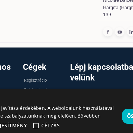
Nicolae Bălces
Hargita (Hargh
139
nos
Cégek
Lépj kapcsolatb
velünk
Regisztráció
Bejelentkezés
info@cegek.ro
Cégek
+40 740 856 970
y javítása érdekében. A weboldalunk használatával
kie szabályzatunknak megfelelően.
Bővebben
Ö
JESÍTMÉNY
CÉLZÁS