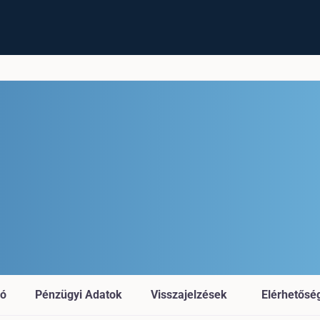
ió
Pénzügyi Adatok
Visszajelzések
Elérhetősé