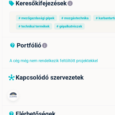
Keresőkifejezések
sell
info
# mezőgazdasági gépek
# mozgástechnika
# karbantart
# technikai termékek
# gépalkatrészek
Portfólió
contact_support_outline
info
A cég még nem rendelkezik feltöltött projektekkel
Kapcsolódó szervezetek
hub
Elérhetőségek
contact_support_outline