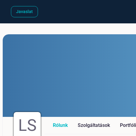
Javaslat
LS
Rólunk
Szolgáltatások
Portfól