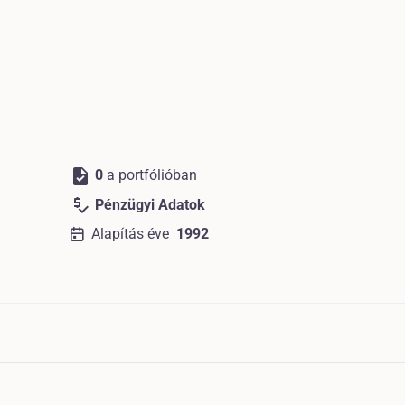
task
0
a portfólióban
price_check
Pénzügyi Adatok
Alapítás éve
1992