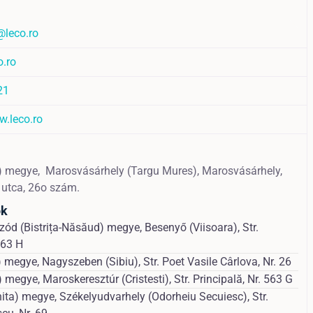
@leco.ro
o.ro
21
w.leco.ro
) megye,
Marosvásárhely (Targu Mures),
Marosvásárhely,
utca, 26o szám.
ok
ód (Bistrița-Năsăud) megye, Besenyő (Viisoara), Str.
 63 H
 megye, Nagyszeben (Sibiu), Str. Poet Vasile Cârlova, Nr. 26
megye, Maroskeresztúr (Cristesti), Str. Principală, Nr. 563 G
ita) megye, Székelyudvarhely (Odorheiu Secuiesc), Str.