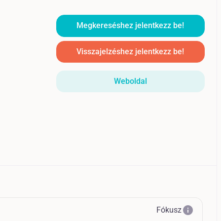
Megkereséshez jelentkezz be!
Visszajelzéshez jelentkezz be!
Weboldal
info
Fókusz