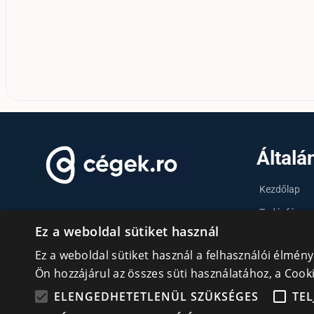
Általá
Kezdőlap
Tudásfórum
KAPCSOLATÉPÍTÉS ROMÁNIAI
Ez a weboldal sütiket használ
MAGYAR VÁLLALKOZÓKNAK
Partnerek
Ez a weboldal sütiket használ a felhasználói élmén
Szervezetek
Ön hozzájárul az összes süti használatához, a Coo
Kapcsolat
Adatvédelmi irányelvek
ELENGEDHETETLENÜL SZÜKSÉGES
TEL
cookie