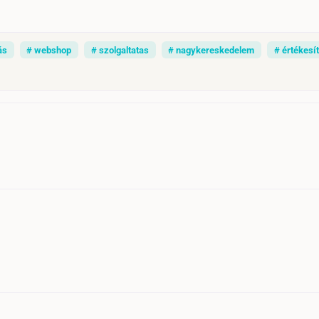
ás
# webshop
# szolgaltatas
# nagykereskedelem
# értékesí