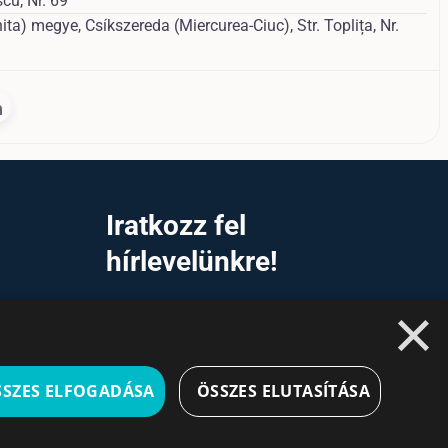
cu, Nr. 69
ita) megye, Csíkszereda (Miercurea-Ciuc), Str. Toplița, Nr.
a
Iratkozz fel
hírlevelünkre!
×
Ne hagyd ki a lehetőséget, hogy naprakész
maradj a legfontosabb üzleti információkkal! A
feliratkozás egyszerű és gyors illetve bármikor
leiratkozhatsz, ha úgy döntesz.
SSZES ELFOGADÁSA
ÖSSZES ELUTASÍTÁSA
Feliratkozás