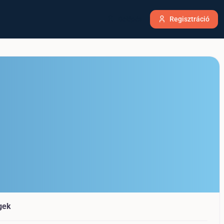
Belépés
Regisztráció
gek