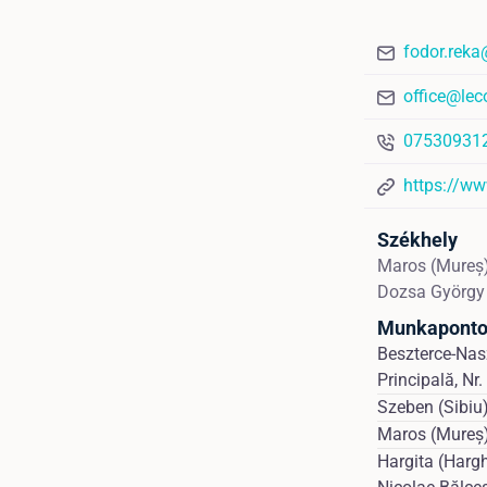
fodor.reka
office@lec
07530931
https://ww
Székhely
Maros (Mureș
Dozsa György 
Munkapont
Beszterce-Nasz
Principală, Nr.
Szeben (Sibiu)
Maros (Mureș) 
Hargita (Hargh