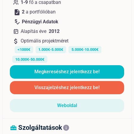
1-9
fő a csapatban
task
2
a portfólióban
price_check
Pénzügyi Adatok
Alapítás éve
2012
attach_money
Optimális projektméret
<1000€
1.000€-5.000€
5.000€-10.000€
10.000€-50.000€
Megkereséshez jelentkezz be!
Visszajelzéshez jelentkezz be!
Weboldal
Szolgáltatások
home_repair_service
info