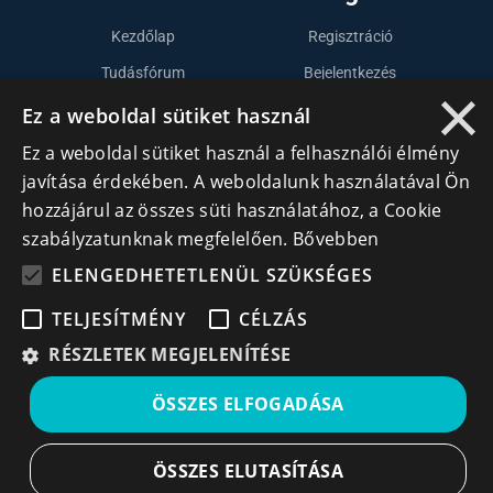
Kezdőlap
Regisztráció
Tudásfórum
Bejelentkezés
×
Partnerek
Cégek
Ez a weboldal sütiket használ
Szervezetek
Ez a weboldal sütiket használ a felhasználói élmény
javítása érdekében. A weboldalunk használatával Ön
Kapcsolat
hozzájárul az összes süti használatához, a Cookie
szabályzatunknak megfelelően.
Bővebben
Lépj kapcsolatba velünk
ELENGEDHETETLENÜL SZÜKSÉGES
info@cegek.ro
TELJESÍTMÉNY
CÉLZÁS
+40 740 856 970
RÉSZLETEK MEGJELENÍTÉSE
ÖSSZES ELFOGADÁSA
ÖSSZES ELUTASÍTÁSA