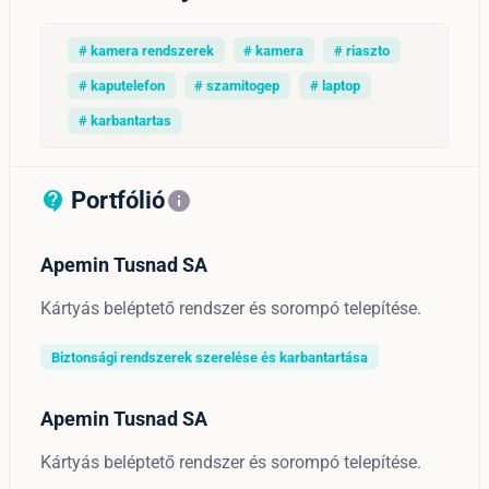
# kamera rendszerek
# kamera
# riaszto
# kaputelefon
# szamitogep
# laptop
# karbantartas
Portfólió
contact_support_outline
info
Apemin Tusnad SA
Kártyás beléptető rendszer és sorompó telepítése.
Biztonsági rendszerek szerelése és karbantartása
Apemin Tusnad SA
Kártyás beléptető rendszer és sorompó telepítése.