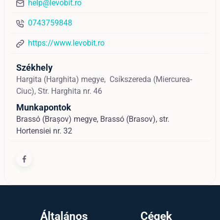
help@levobit.ro
0743759848
https://www.levobit.ro
Székhely
Hargita (Harghita) megye,
Csíkszereda (Miercurea-
Ciuc),
Str. Harghita nr. 46
Munkapontok
Brassó (Brașov) megye, Brassó (Brasov), str.
Hortensiei nr. 32
Általános
Cégek