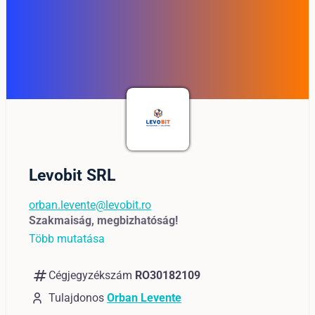
Levobit SRL
orban.levente@levobit.ro
Szakmaiság, megbizhatóság!
Több mutatása
numbers
Cégjegyzékszám
RO30182109
Tulajdonos
Orban Levente