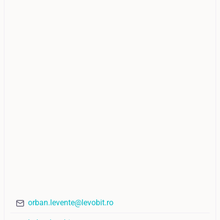
orban.levente@levobit.ro