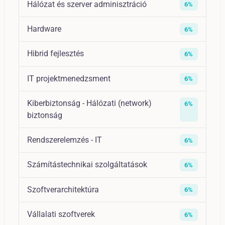
Hálózat és szerver adminisztráció
6%
Hardware
6%
Hibrid fejlesztés
6%
IT projektmenedzsment
6%
Kiberbiztonság - Hálózati (network)
6%
biztonság
Rendszerelemzés - IT
6%
Számítástechnikai szolgáltatások
6%
Szoftverarchitektúra
6%
Vállalati szoftverek
6%