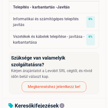
Telepítés - karbantartás -Javítás
Informatikai és számítógépes telepítés
6%
javítás
Vezetékek és kábelek telepítése - javítása -
6%
karbantartása
Szüksége van valamelyik
szolgáltatásra?
Kérjen árajánlatot a Levobit SRL cégtől, és rövid
időn belül választ kap.
Megkereséshez jelentkezz be!
Keresőkifejezések
sell
info