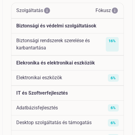
info
info
Szolgáltatás
Fókusz
Biztonsági és védelmi szolgáltatások
Biztonsági rendszerek szerelése és
16%
karbantartása
Elekronika és elektronikai eszközök
Elektronikai eszközök
6%
IT és Szoftverfejlesztés
Adatbázisfejlesztés
6%
Desktop szolgáltatás és támogatás
6%