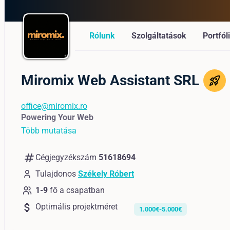
Rólunk
Szolgáltatások
Portfól
Miromix Web Assistant SRL
office@miromix.ro
Powering Your Web
Több mutatása
numbers
Cégjegyzékszám
51618694
Tulajdonos
Székely Róbert
1-9
fő a csapatban
attach_money
Optimális projektméret
1.000€-5.000€