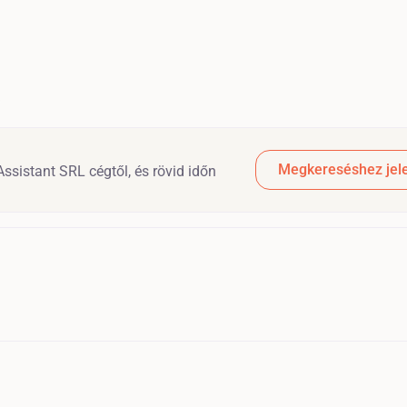
Megkereséshez jele
ssistant SRL cégtől, és rövid időn