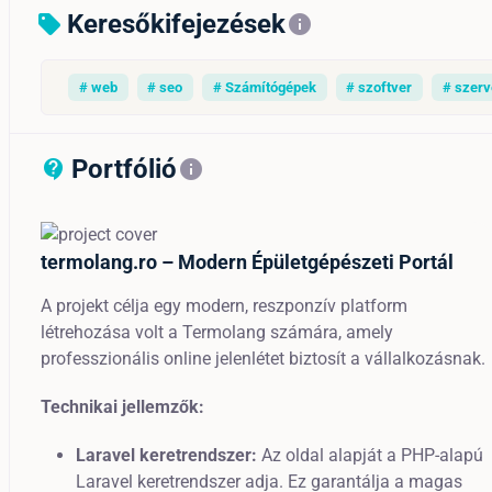
Keresőkifejezések
sell
info
# web
# seo
# Számítógépek
# szoftver
# szerv
Portfólió
contact_support_outline
info
termolang.ro – Modern Épületgépészeti Portál
A projekt célja egy modern, reszponzív platform
létrehozása volt a Termolang számára, amely
professzionális online jelenlétet biztosít a vállalkozásnak.
Technikai jellemzők:
Laravel keretrendszer:
Az oldal alapját a PHP-alapú
Laravel keretrendszer adja. Ez garantálja a magas