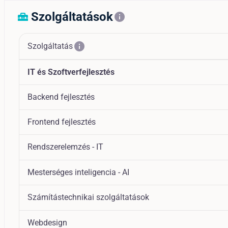
Szolgáltatások
home_repair_service
info
info
Szolgáltatás
IT és Szoftverfejlesztés
Backend fejlesztés
Frontend fejlesztés
Rendszerelemzés - IT
Mesterséges inteligencia - AI
Számítástechnikai szolgáltatások
Webdesign