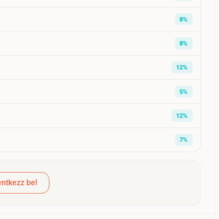
8%
8%
12%
5%
12%
7%
ntkezz be!