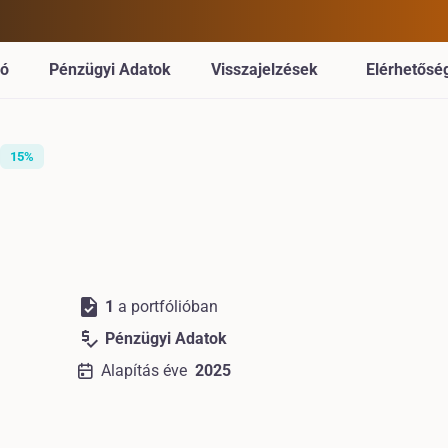
ió
Pénzügyi Adatok
Visszajelzések
Elérhetősé
15%
task
1
a portfólióban
price_check
Pénzügyi Adatok
Alapítás éve
2025