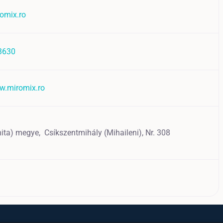
omix.ro
3630
w.miromix.ro
hita) megye,
Csíkszentmihály (Mihaileni),
Nr. 308