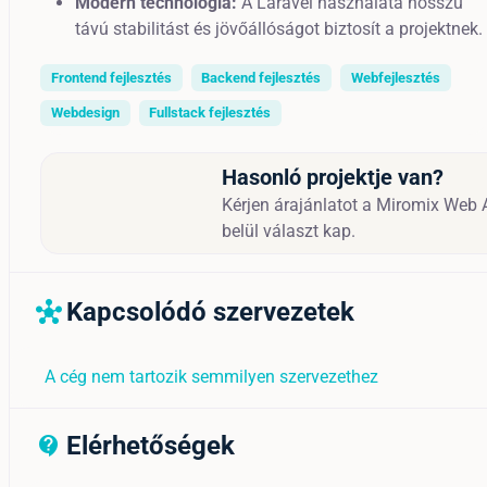
Modern technológia:
A Laravel használata hosszú
távú stabilitást és jövőállóságot biztosít a projektnek.
Frontend fejlesztés
Backend fejlesztés
Webfejlesztés
Webdesign
Fullstack fejlesztés
Hasonló projektje van?
Kérjen árajánlatot a Miromix Web A
belül választ kap.
Kapcsolódó szervezetek
hub
A cég nem tartozik semmilyen szervezethez
Elérhetőségek
contact_support_outline