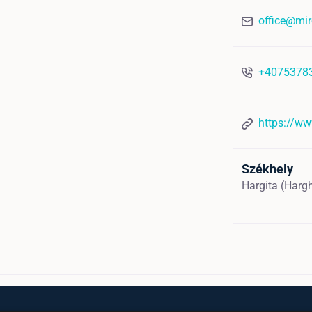
office@mir
+4075378
https://ww
Székhely
Hargita (Harg