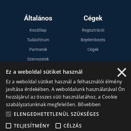
Általános
Cégek
Kezdőlap
Regisztráció
Tudásfórum
Bejelentkezés
Partnerek
Cégek
Szervezetek
×
Kapcsolat
Ez a weboldal sütiket használ
Ez a weboldal sütiket használ a felhasználói élmény
Lépj kapcsolatba velünk
javítása érdekében. A weboldalunk használatával Ön
hozzájárul az összes süti használatához, a Cookie
info@cegek.ro
szabályzatunknak megfelelően.
Bővebben
+40 740 856 970
ELENGEDHETETLENÜL SZÜKSÉGES
TELJESÍTMÉNY
CÉLZÁS