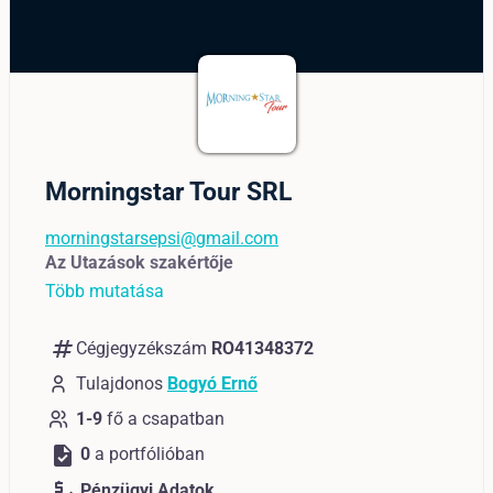
Morningstar Tour SRL
morningstarsepsi@gmail.com
Az Utazások szakértője
Több mutatása
numbers
Cégjegyzékszám
RO41348372
Tulajdonos
Bogyó Ernő
1-9
fő a csapatban
task
0
a portfólióban
price_check
Pénzügyi Adatok