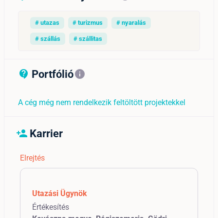
# utazas
# turizmus
# nyaralás
# szállás
# szállitas
Portfólió
contact_support_outline
info
A cég még nem rendelkezik feltöltött projektekkel
Karrier
person_add
Elrejtés
Utazási Ügynök
Értékesítés