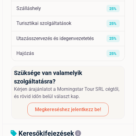
Szálláshely
25%
Turisztikai szolgáltatások
25%
Utazásszervezés és idegenvezetetés
25%
Hajózás
25%
Szüksége van valamelyik
szolgáltatásra?
Kérjen árajánlatot a Morningstar Tour SRL cégtől,
és rövid időn belül választ kap.
Megkereséshez jelentkezz be!
Keresőkifejezések
sell
info