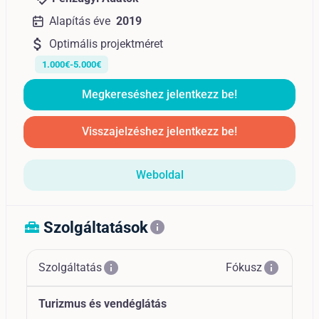
Alapítás éve
2019
attach_money
Optimális projektméret
1.000€-5.000€
Megkereséshez jelentkezz be!
Visszajelzéshez jelentkezz be!
Weboldal
Szolgáltatások
home_repair_service
info
info
info
Szolgáltatás
Fókusz
Turizmus és vendéglátás