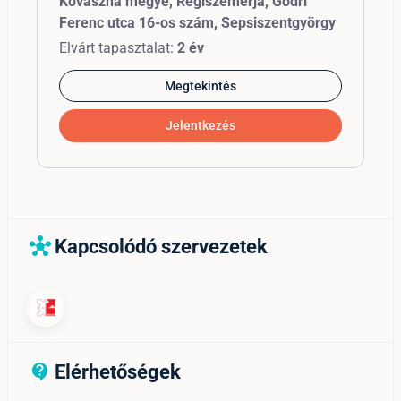
Kovászna megye, Régiszemerja, Gödri
Ferenc utca 16-os szám, Sepsiszentgyörgy
Elvárt tapasztalat:
2 év
Megtekintés
Jelentkezés
Kapcsolódó szervezetek
hub
Elérhetőségek
contact_support_outline