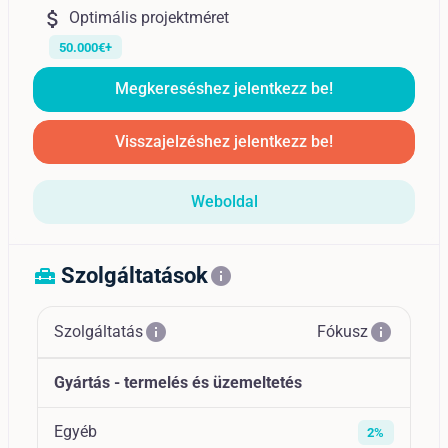
attach_money
Optimális projektméret
50.000€+
Megkereséshez jelentkezz be!
Visszajelzéshez jelentkezz be!
Weboldal
Szolgáltatások
home_repair_service
info
info
info
Szolgáltatás
Fókusz
Gyártás - termelés és üzemeltetés
Egyéb
2%