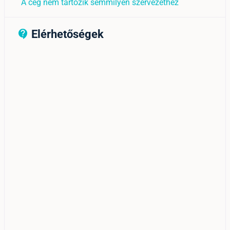
A cég nem tartozik semmilyen szervezethez
Elérhetőségek
contact_support_outline