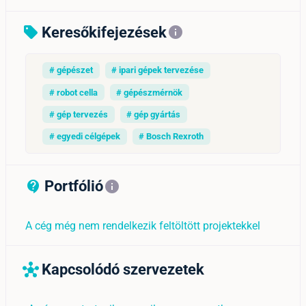
Keresőkifejezések
sell
info
# gépészet
# ipari gépek tervezése
# robot cella
# gépészmérnök
# gép tervezés
# gép gyártás
# egyedi célgépek
# Bosch Rexroth
Portfólió
contact_support_outline
info
A cég még nem rendelkezik feltöltött projektekkel
Kapcsolódó szervezetek
hub