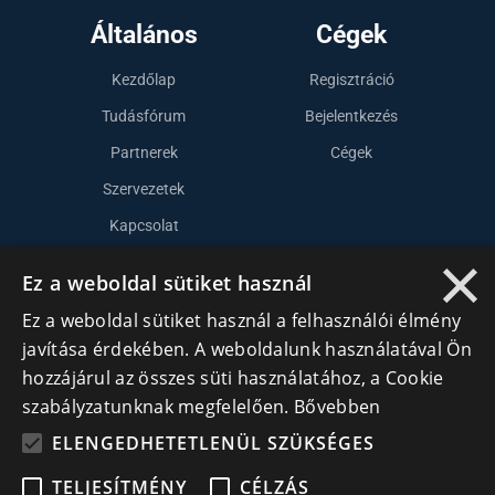
Általános
Cégek
Kezdőlap
Regisztráció
Tudásfórum
Bejelentkezés
Partnerek
Cégek
Szervezetek
Kapcsolat
×
Ez a weboldal sütiket használ
Lépj kapcsolatba velünk
Ez a weboldal sütiket használ a felhasználói élmény
javítása érdekében. A weboldalunk használatával Ön
info@cegek.ro
hozzájárul az összes süti használatához, a Cookie
+40 740 856 970
szabályzatunknak megfelelően.
Bővebben
ELENGEDHETETLENÜL SZÜKSÉGES
TELJESÍTMÉNY
CÉLZÁS