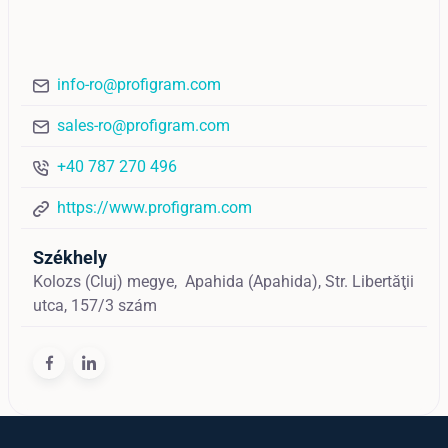
info-ro@profigram.com
sales-ro@profigram.com
+40 787 270 496
https://www.profigram.com
Székhely
Kolozs (Cluj) megye,
Apahida (Apahida),
Str. Libertăţii
utca, 157/3 szám