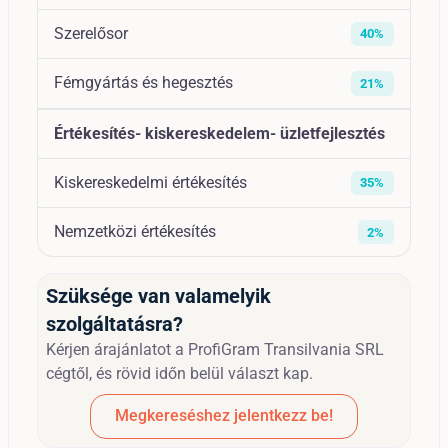
Szerelősor
40%
Fémgyártás és hegesztés
21%
Értékesítés- kiskereskedelem- üzletfejlesztés
Kiskereskedelmi értékesítés
35%
Nemzetközi értékesítés
2%
Szüksége van valamelyik
szolgáltatásra?
Kérjen árajánlatot a ProfiGram Transilvania SRL
cégtől, és rövid időn belül választ kap.
Megkereséshez jelentkezz be!