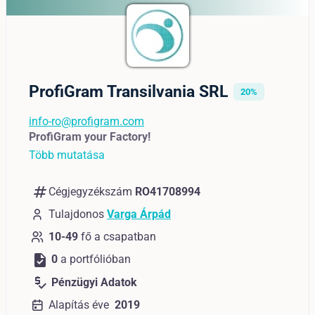
ProfiGram Transilvania SRL
20%
info-ro@profigram.com
ProfiGram your Factory!
Több mutatása
numbers
Cégjegyzékszám
RO41708994
Tulajdonos
Varga Árpád
10-49
fő a csapatban
task
0
a portfólióban
price_check
Pénzügyi Adatok
Alapítás éve
2019